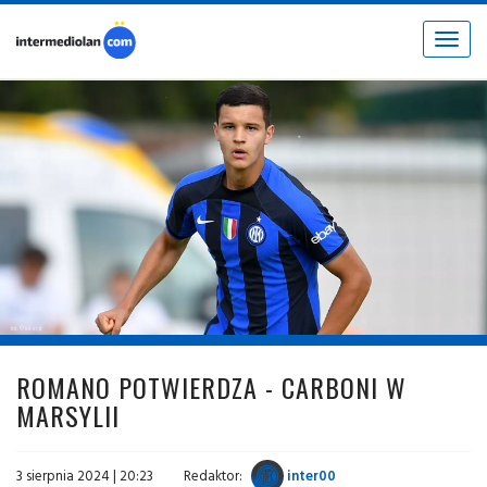
Toggle
navigat
fot. © inter.it
ROMANO POTWIERDZA - CARBONI W
MARSYLII
3 sierpnia 2024 | 20:23
Redaktor:
inter00