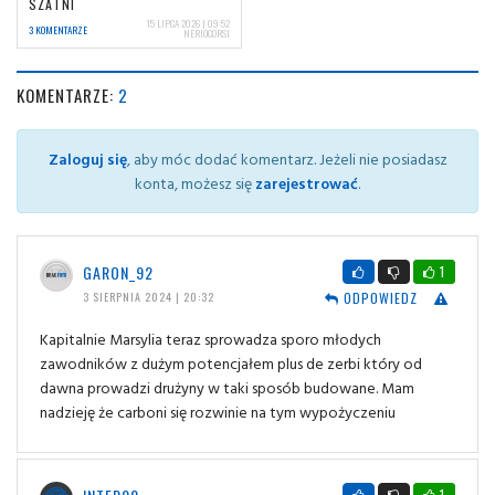
SZATNI
15 LIPCA 2026 | 09:52
3 KOMENTARZE
NERIOCORSI
KOMENTARZE:
2
Zaloguj się
, aby móc dodać komentarz. Jeżeli nie posiadasz
konta, możesz się
zarejestrować
.
GARON_92
1
ODPOWIEDZ
3 SIERPNIA 2024 | 20:32
Kapitalnie Marsylia teraz sprowadza sporo młodych
zawodników z dużym potencjałem plus de zerbi który od
dawna prowadzi drużyny w taki sposób budowane. Mam
nadzieję że carboni się rozwinie na tym wypożyczeniu
1