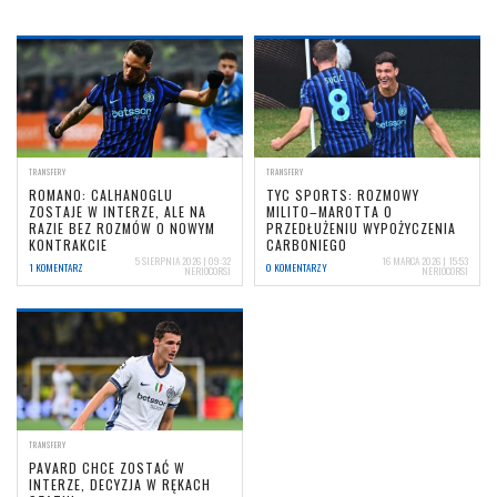
TRANSFERY
TRANSFERY
ROMANO: CALHANOGLU
TYC SPORTS: ROZMOWY
ZOSTAJE W INTERZE, ALE NA
MILITO–MAROTTA O
RAZIE BEZ ROZMÓW O NOWYM
PRZEDŁUŻENIU WYPOŻYCZENIA
KONTRAKCIE
CARBONIEGO
5 SIERPNIA 2026 | 09:32
16 MARCA 2026 | 15:53
1 KOMENTARZ
0 KOMENTARZY
NERIOCORSI
NERIOCORSI
TRANSFERY
PAVARD CHCE ZOSTAĆ W
INTERZE, DECYZJA W RĘKACH