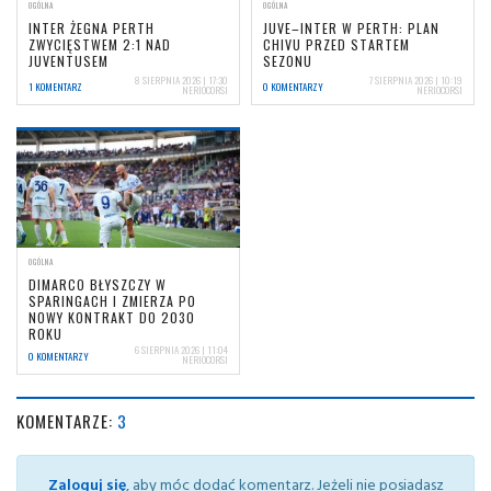
OGÓLNA
OGÓLNA
INTER ŻEGNA PERTH
JUVE–INTER W PERTH: PLAN
ZWYCIĘSTWEM 2:1 NAD
CHIVU PRZED STARTEM
JUVENTUSEM
SEZONU
8 SIERPNIA 2026 | 17:30
7 SIERPNIA 2026 | 10:19
1 KOMENTARZ
0 KOMENTARZY
NERIOCORSI
NERIOCORSI
OGÓLNA
DIMARCO BŁYSZCZY W
SPARINGACH I ZMIERZA PO
NOWY KONTRAKT DO 2030
ROKU
6 SIERPNIA 2026 | 11:04
0 KOMENTARZY
NERIOCORSI
KOMENTARZE:
3
Zaloguj się
, aby móc dodać komentarz. Jeżeli nie posiadasz