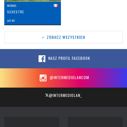
MICKAEL
SILVESTRE
LAT: 49
ZOBACZ WSZYSTKICH
NASZ PROFIL FACEBOOK
@INTERMEDIOLANCOM
@INTERMEDIOLAN_