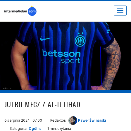
Toggle
navigat
fot. © inter.it
JUTRO MECZ Z AL-ITTIHAD
6 sierpnia 2024 | 07:00
Redaktor:
Paweł Świnarski
Kategoria:
Ogólna
1 min. czytania