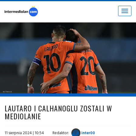
Toggle
navigat
fot. © inter.it
LAUTARO I CALHANOGLU ZOSTALI W
MEDIOLANIE
11 sierpnia 2024 | 10:54
Redaktor:
inter00