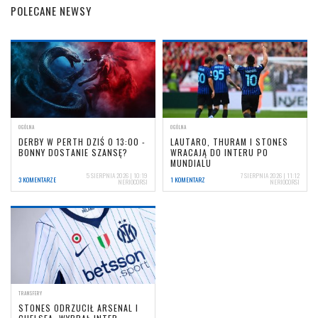
POLECANE NEWSY
OGÓLNA
OGÓLNA
DERBY W PERTH DZIŚ O 13:00 -
LAUTARO, THURAM I STONES
BONNY DOSTANIE SZANSĘ?
WRACAJĄ DO INTERU PO
MUNDIALU
5 SIERPNIA 2026 | 10:19
7 SIERPNIA 2026 | 11:12
3 KOMENTARZE
1 KOMENTARZ
NERIOCORSI
NERIOCORSI
TRANSFERY
STONES ODRZUCIŁ ARSENAL I