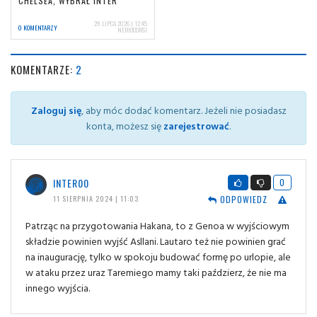
CHELSEA, WYBRAŁ INTER
29 LIPCA 2026 | 12:45
0 KOMENTARZY
NERIOCORSI
KOMENTARZE:
2
Zaloguj się
, aby móc dodać komentarz. Jeżeli nie posiadasz
konta, możesz się
zarejestrować
.
INTER00
0
ODPOWIEDZ
11 SIERPNIA 2024 | 11:03
Patrząc na przygotowania Hakana, to z Genoa w wyjściowym
składzie powinien wyjść Asllani. Lautaro też nie powinien grać
na inaugurację, tylko w spokoju budować formę po urlopie, ale
w ataku przez uraz Taremiego mamy taki paździerz, że nie ma
innego wyjścia.