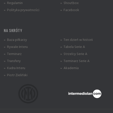
» Regulamin
» Shoutbox
» Polityka prywatności
» Facebook
NA SKRÓTY
» Baza piłkarzy
» Ten dzień w historii
» Rywale Interu
» Tabela Serie A
» Terminarz
» Strzelcy Serie A
» Transfery
» Terminarz Serie A
» Kadra Interu
» Akademia
» Piotr Zieliński