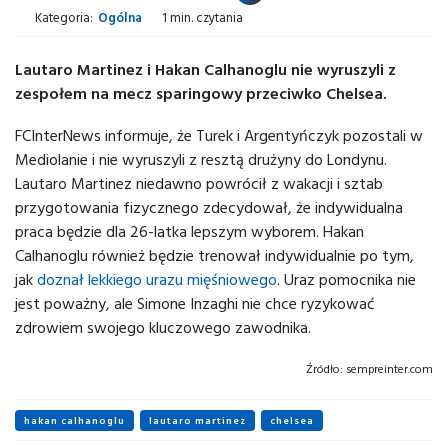
Kategoria:
Ogólna
1 min. czytania
Lautaro Martinez i Hakan Calhanoglu nie wyruszyli z
zespołem na mecz sparingowy przeciwko Chelsea.
FCInterNews informuje, że Turek i Argentyńczyk pozostali w
Mediolanie i nie wyruszyli z resztą drużyny do Londynu.
Lautaro Martinez niedawno powrócił z wakacji i sztab
przygotowania fizycznego zdecydował, że indywidualna
praca będzie dla 26-latka lepszym wyborem. Hakan
Calhanoglu również będzie trenował indywidualnie po tym,
jak
doznał lekkiego urazu mięśniowego
. Uraz pomocnika nie
jest poważny, ale Simone Inzaghi nie chce ryzykować
zdrowiem swojego kluczowego zawodnika.
Źródło:
sempreinter.com
hakan calhanoglu
lautaro martinez
chelsea