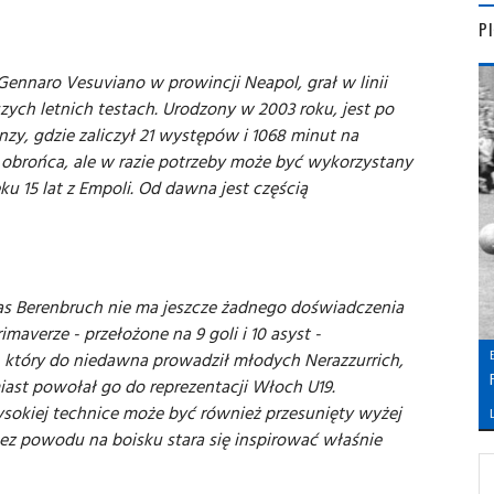
P
ennaro Vesuviano w prowincji Neapol, grał w linii
ych letnich testach. Urodzony w 2003 roku, jest po
y, gdzie zaliczył 21 występów i 1068 minut na
y obrońca, ale w razie potrzeby może być wykorzystany
u 15 lat z Empoli. Od dawna jest częścią
s Berenbruch nie ma jeszcze żadnego doświadczenia
maverze - przełożone na 9 goli i 10 asyst -
, który do niedawna prowadził młodych Nerazzurrich,
iast powołał go do reprezentacji Włoch U19.
wysokiej technice może być również przesunięty wyżej
L
 bez powodu na boisku stara się inspirować właśnie