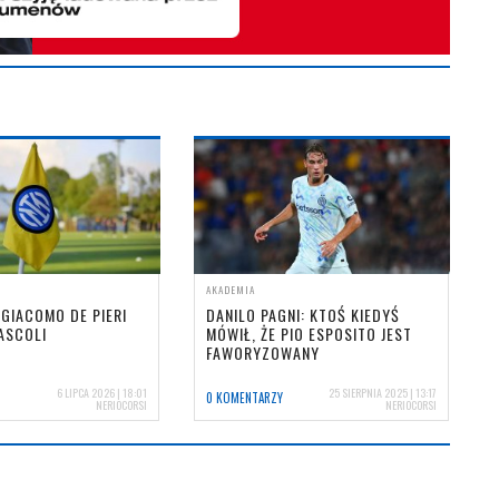
AKADEMIA
 GIACOMO DE PIERI
DANILO PAGNI: KTOŚ KIEDYŚ
ASCOLI
MÓWIŁ, ŻE PIO ESPOSITO JEST
FAWORYZOWANY
6 LIPCA 2026 | 18:01
25 SIERPNIA 2025 | 13:17
0 KOMENTARZY
NERIOCORSI
NERIOCORSI