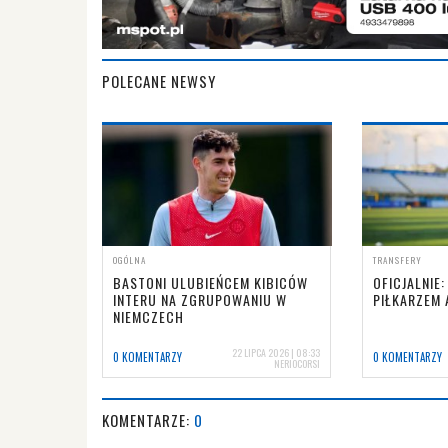
POLECANE NEWSY
OGÓLNA
TRANSFERY
BASTONI ULUBIEŃCEM KIBICÓW
OFICJALNIE:
INTERU NA ZGRUPOWANIU W
PIŁKARZEM 
NIEMCZECH
22 LIPCA 2026 | 08:33
0 KOMENTARZY
0 KOMENTARZY
NERIOCORSI
KOMENTARZE:
0