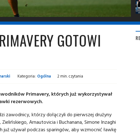
PRIMAVERY GOTOWI
R
arski
Kategoria:
Ogólna
2 min. czytania
wodników Primavery, których już wykorzystywał
ławki rezerwowych.
dzi zawodnicy, którzy dołączyli do pierwszej drużyny
, Zielińskiego, Arnautovicia i Buchanana, Simone Inzaghi
h już używał podczas sparingów, aby wzmocnić ławkę