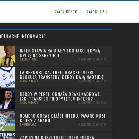
ZAŁÓŻ KONTO
ZALOGUJ SIĘ
OPULARNE INFORMACJE
INTER STAWIA NA DIABY’EGO JAKO JEDYNĄ
OPCJĘ NA SKRZYDŁO
2 KOMENTARZE
6 SIERPNIA 2026 | 11:05
LA REPUBBLICA: TRZEJ GRACZE INTERU
BLOKUJĄ TRANSFERY, DERBY DAJĄ NADZIEJĘ
0 KOMENTARZY
6 SIERPNIA 2026 | 11:05
DERBY W PERTH OBNAŻA BRAKI KADROWE.
JAKI TRANSFER PRIORYTETEM INTERU?
0 KOMENTARZY
6 SIERPNIA 2026 | 11:02
ROMERO CORAZ BLIŻEJ INTERU, PAVARD KUSI
KLUBY Z ARABII
1 KOMENTARZ
6 SIERPNIA 2026 | 11:04
ZAPISY NA KOSZULKI FC INTER POLSKA -