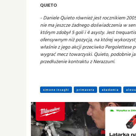
QUIETO
- Daniele Quieto również jest rocznikiem 200
nie ma jeszcze żadnego doświadczenia w senio
którym zdobył 5 goli i 4 asysty. Jest trequar
ofensywnym niż pozycja, na której wykorzyst
właśnie z jego akcji przeciwko Pergolettese 
wygrać mecz towarzyski. Quieto, podobnie ja
przedłużenie kontraktu z Nerazzurri.
simone inzaghi
primavera
akademia
aless