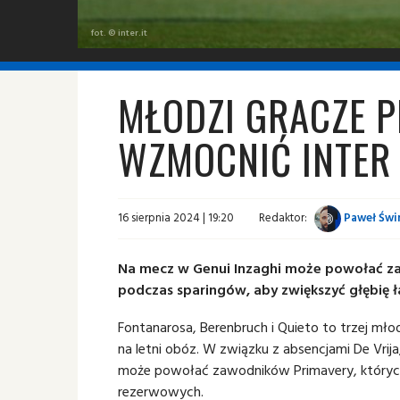
fot. © inter.it
MŁODZI GRACZE 
WZMOCNIĆ INTER
16 sierpnia 2024 | 19:20
Redaktor:
Paweł Świn
Na mecz w Genui Inzaghi może powołać za
podczas sparingów, aby zwiększyć głębię 
Fontanarosa, Berenbruch i Quieto to trzej mło
na letni obóz. W związku z absencjami De Vrija
może powołać zawodników Primavery, któryc
rezerwowych.