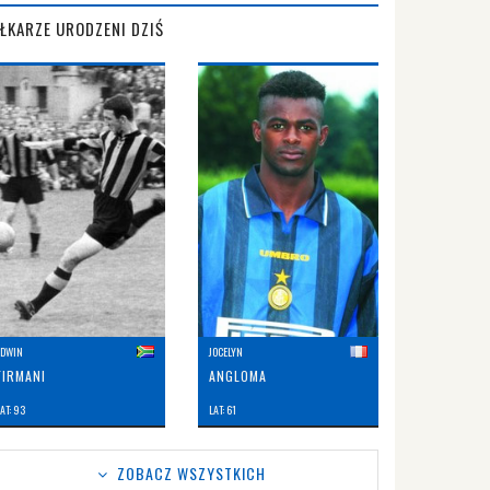
IŁKARZE URODZENI DZIŚ
EDWIN
JOCELYN
FIRMANI
ANGLOMA
AT: 93
LAT: 61
ZOBACZ WSZYSTKICH