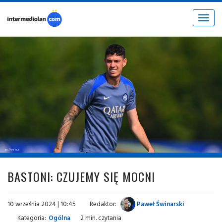
Toggle
navigat
fot. © inter.it
BASTONI: CZUJEMY SIĘ MOCNI
10 września 2024 | 10:45
Redaktor:
Paweł Świnarski
Kategoria:
Ogólna
2 min. czytania