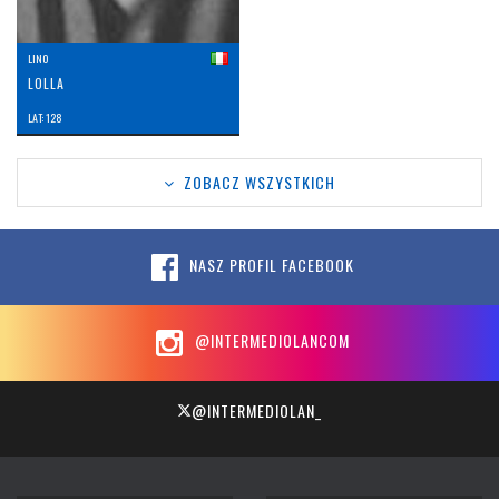
LINO
LOLLA
LAT: 128
ZOBACZ WSZYSTKICH
NASZ PROFIL FACEBOOK
@INTERMEDIOLANCOM
@INTERMEDIOLAN_