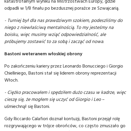
katastrofalnym wyniku na Mistrzostwach Europy, gdzie
odpadli w 1/8 finału po bezdusznej porażce ze Szwajcarią.
- Turniej był dla nas prawdziwym szokiem, podeszliśmy do
niego z niewłaściwą mentalnością. To my jesteśmy na
boisku, więc musimy wziąć odpowiedzialność, ale
próbujemy zostawić to za sobą i zacząć od nowa
.
Bastoni weteranem włoskiej obrony
Po zakończeniu kariery przez Leonardo Bonucciego i Giorgio
Chielliniego, Bastoni stał się liderem obrony reprezentacji
Włoch.
- Ciężko pracowałem i spędziłem dużo czasu w kadrze, więc
cieszę się, że mogłem się uczyć od Giorgio i Leo
–
uśmiechnął się Bastoni.
Gdy Riccardo Calafiori doznał kontuzji, Bastoni przejął rolę
rozgrywającego w trójce obrońców, co często zmuszało go