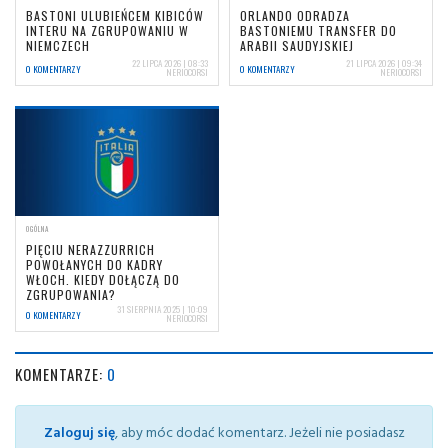
BASTONI ULUBIEŃCEM KIBICÓW
ORLANDO ODRADZA
INTERU NA ZGRUPOWANIU W
BASTONIEMU TRANSFER DO
NIEMCZECH
ARABII SAUDYJSKIEJ
22 LIPCA 2026 | 08:33
21 LIPCA 2026 | 09:34
0 KOMENTARZY
0 KOMENTARZY
NERIOCORSI
NERIOCORSI
OGÓLNA
PIĘCIU NERAZZURRICH
POWOŁANYCH DO KADRY
WŁOCH. KIEDY DOŁĄCZĄ DO
ZGRUPOWANIA?
31 SIERPNIA 2025 | 10:09
0 KOMENTARZY
NERIOCORSI
KOMENTARZE:
0
Zaloguj się
, aby móc dodać komentarz. Jeżeli nie posiadasz