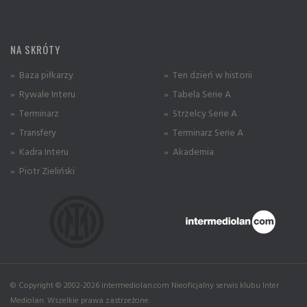
NA SKRÓTY
» Baza piłkarzy
» Ten dzień w historii
» Rywale Interu
» Tabela Serie A
» Terminarz
» Strzelcy Serie A
» Transfery
» Terminarz Serie A
» Kadra Interu
» Akademia
» Piotr Zieliński
© Copyright © 2002-2026 intermediolan.com Nieoficjalny serwis klubu Inter
Mediolan. Wszelkie prawa zastrzeżone.