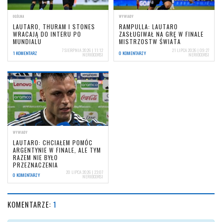
OGÓLNA
WYWIADY
LAUTARO, THURAM I STONES
RAMPULLA: LAUTARO
WRACAJĄ DO INTERU PO
ZASŁUGIWAŁ NA GRĘ W FINALE
MUNDIALU
MISTRZOSTW ŚWIATA
7 SIERPNIA 2026 | 11:12
21 LIPCA 2026 | 09:27
1 KOMENTARZ
0 KOMENTARZY
NERIOCORSI
NERIOCORSI
WYWIADY
LAUTARO: CHCIAŁEM POMÓC
ARGENTYNIE W FINALE, ALE TYM
RAZEM NIE BYŁO
PRZEZNACZENIA
20 LIPCA 2026 | 23:07
0 KOMENTARZY
NERIOCORSI
KOMENTARZE:
1