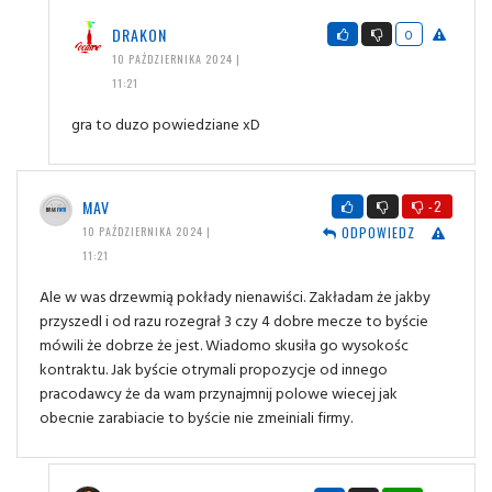
DRAKON
0
10 PAŹDZIERNIKA 2024 |
11:21
gra to duzo powiedziane xD
MAV
-2
ODPOWIEDZ
10 PAŹDZIERNIKA 2024 |
11:21
Ale w was drzewmią pokłady nienawiści. Zakładam że jakby
przyszedl i od razu rozegrał 3 czy 4 dobre mecze to byście
mówili że dobrze że jest. Wiadomo skusiła go wysokośc
kontraktu. Jak byście otrymali propozycje od innego
pracodawcy że da wam przynajmnij polowe wiecej jak
obecnie zarabiacie to byście nie zmeiniali firmy.