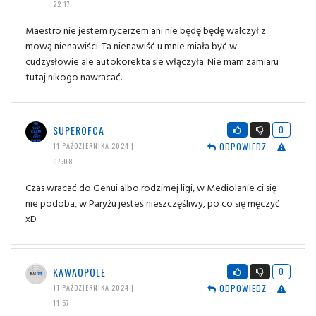
22:17
Maestro nie jestem rycerzem ani nie będę będę walczył z
mową nienawiści. Ta nienawiść u mnie miała być w
cudzysłowie ale autokorekta sie włączyła. Nie mam zamiaru
tutaj nikogo nawracać.
SUPEROFCA
0
ODPOWIEDZ
11 PAŹDZIERNIKA 2024 |
07:08
Czas wracać do Genui albo rodzimej ligi, w Mediolanie ci się
nie podoba, w Paryżu jesteś nieszczęśliwy, po co się męczyć
xD
KAWAOPOLE
0
ODPOWIEDZ
11 PAŹDZIERNIKA 2024 |
11:57