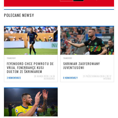
POLECANE NEWSY
TRANSFERY
TRANSFERY
FEYENOORD CHCE POWROTU DE
SKRINIAR ZAOFEROWANY
VRIJA, FENERBAHÇE KUSI
JUVENTUSOWI
DUETEM ZE ŠKRINIAREM
28 MARCA 2026 | 14:34
31 PAŹDZIERNIKA 2024 | 20:17
2 KOMENTARZE
0 KOMENTARZY
NERIOCORSI
INTER00