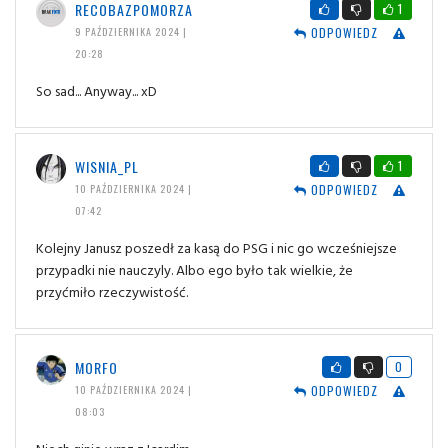
RECOBAZPOMORZA
1
ODPOWIEDZ
9 PAŹDZIERNIKA 2024 |
20:28
So sad... Anyway... xD
WISNIA_PL
1
ODPOWIEDZ
10 PAŹDZIERNIKA 2024 |
07:42
Kolejny Janusz poszedł za kasą do PSG i nic go wcześniejsze
przypadki nie nauczyly. Albo ego było tak wielkie, że
przyćmiło rzeczywistość.
MORFO
0
ODPOWIEDZ
10 PAŹDZIERNIKA 2024 |
08:03