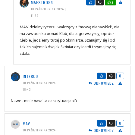
MAESTRO84
3
10 PAŹDZIERNIKA 2024 |
11:39
MAV dzielny rycerzu walczący z "mową nienawiści", nie
ma zawodnika ponad Klub, dlatego wszyscy, oprócz
Ciebie, jedziemy tutaj po Skriniarze. Szanujmy się i od
takich najemników jak Skriniar czy Icardi trzymajmy się
zdala.
INTER00
0
ODPOWIEDZ
10 PAŹDZIERNIKA 2024 |
18:43
Nawet mnie bawi ta cała sytuacja xD
MAV
0
ODPOWIEDZ
10 PAŹDZIERNIKA 2024 |