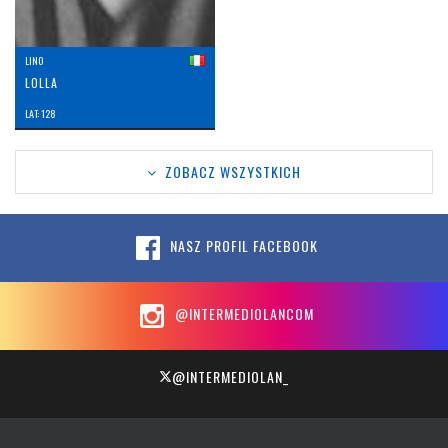
LINO
LOLLA
LAT: 128
ZOBACZ WSZYSTKICH
NASZ PROFIL FACEBOOK
@INTERMEDIOLANCOM
@INTERMEDIOLAN_