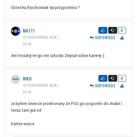
Grzechu Krychowiak się przypomina ?
MATT1
0
ODPOWIEDZ
10 PAŹDZIERNIKA 2024 |
10:29
Ani troszkę mi go nie szkoda. Zepsuł sobie karierę :)
NIKO
0
ODPOWIEDZ
10 PAŹDZIERNIKA 2024 |
10:50
Ja byłem świecie przekonany że PSG go pogonilo do Arabii i
teraz tam gra xd
Karma wraca