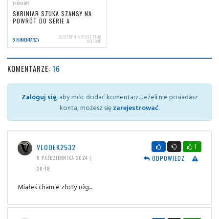
TRANSFERY
SKRINIAR SZUKA SZANSY NA
POWRÓT DO SERIE A
26 SIERPNIA 2024 | 11:48
8 KOMENTARZY
INTER00
KOMENTARZE:
16
Zaloguj się
, aby móc dodać komentarz. Jeżeli nie posiadasz
konta, możesz się
zarejestrować
.
VLODEK2532
1
ODPOWIEDZ
9 PAŹDZIERNIKA 2024 |
20:18
Miałeś chamie złoty róg...