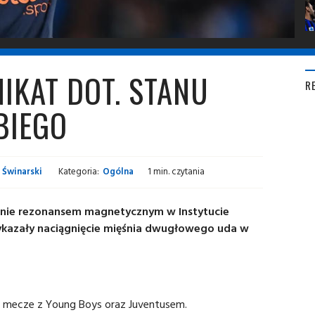
IKAT DOT. STANU
R
BIEGO
 Świnarski
Kategoria:
Ogólna
1 min. czytania
danie rezonansem magnetycznym w Instytucie
ykazały naciągnięcie mięśnia dwugłowego uda w
a mecze z Young Boys oraz Juventusem.