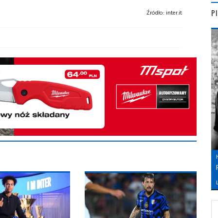
P
Źródło:
inter.it
L