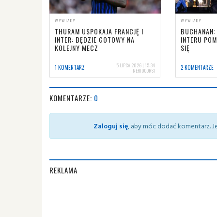
WYWIADY
WYWIADY
THURAM USPOKAJA FRANCJĘ I
BUCHANAN:
INTER: BĘDZIE GOTOWY NA
INTERU POM
KOLEJNY MECZ
SIĘ
5 LIPCA 2026 | 15:34
1 KOMENTARZ
2 KOMENTARZE
NERIOCORSI
KOMENTARZE:
0
Zaloguj się
, aby móc dodać komentarz. Je
REKLAMA