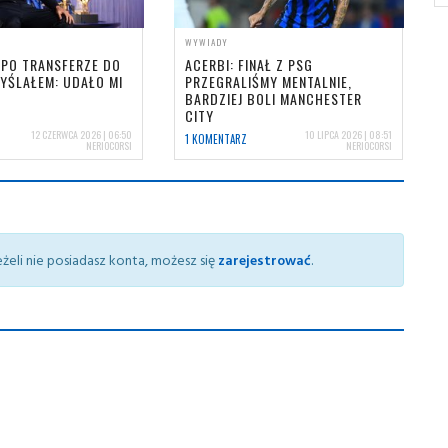
WYWIADY
 PO TRANSFERZE DO
ACERBI: FINAŁ Z PSG
YŚLAŁEM: UDAŁO MI
PRZEGRALIŚMY MENTALNIE,
BARDZIEJ BOLI MANCHESTER
CITY
12 CZERWCA 2026 | 06:50
10 LIPCA 2026 | 08:51
1 KOMENTARZ
NERIOCORSI
NERIOCORSI
żeli nie posiadasz konta, możesz się
zarejestrować
.