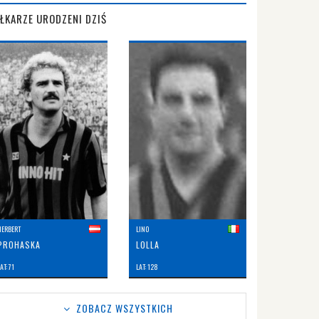
IŁKARZE URODZENI DZIŚ
HERBERT
LINO
PROHASKA
LOLLA
AT: 71
LAT: 128
ZOBACZ WSZYSTKICH