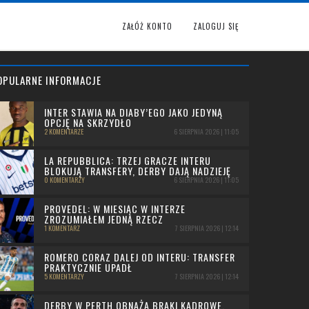
ZAŁÓŻ KONTO
ZALOGUJ SIĘ
OPULARNE INFORMACJE
INTER STAWIA NA DIABY’EGO JAKO JEDYNĄ
OPCJĘ NA SKRZYDŁO
2 KOMENTARZE
6 SIERPNIA 2026 | 11:05
LA REPUBBLICA: TRZEJ GRACZE INTERU
BLOKUJĄ TRANSFERY, DERBY DAJĄ NADZIEJĘ
0 KOMENTARZY
6 SIERPNIA 2026 | 11:05
PROVEDEL: W MIESIĄC W INTERZE
ZROZUMIAŁEM JEDNĄ RZECZ
1 KOMENTARZ
7 SIERPNIA 2026 | 12:14
ROMERO CORAZ DALEJ OD INTERU: TRANSFER
PRAKTYCZNIE UPADŁ
5 KOMENTARZY
7 SIERPNIA 2026 | 12:14
DERBY W PERTH OBNAŻA BRAKI KADROWE.