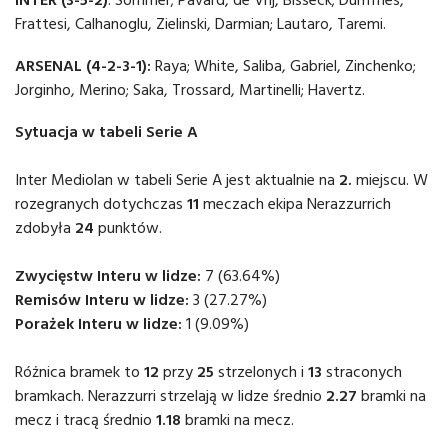
Frattesi, Calhanoglu, Zielinski, Darmian; Lautaro, Taremi.
ARSENAL (4-2-3-1):
Raya; White, Saliba, Gabriel, Zinchenko;
Jorginho, Merino; Saka, Trossard, Martinelli; Havertz.
Sytuacja w tabeli Serie A
Inter Mediolan w tabeli Serie A jest aktualnie na
2.
miejscu. W
rozegranych dotychczas
11
meczach ekipa Nerazzurrich
zdobyła
24
punktów.
Zwycięstw Interu w lidze:
7 (63.64%)
Remisów Interu w lidze:
3 (27.27%)
Porażek Interu w lidze:
1 (9.09%)
Różnica bramek to
12
przy
25
strzelonych i
13
straconych
bramkach. Nerazzurri strzelają w lidze średnio
2.27
bramki na
mecz i tracą średnio
1.18
bramki na mecz.