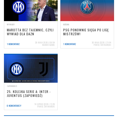
WYWIADY
OGÓLNA
MAROTTA BEZ TAJEMNIC, CZYLI
PSG PONOWNIE SIĘGA PO LIGĘ
WYWIAD DLA DAZN
MISTRZÓW!
28 MAJA 2026 | 08:54
30 MAJA 2026 | 21:04
1 KOMENTARZ
1 KOMENTARZ
MAREK SUDOŁ
PAWEŁ ŚWINARSKI
ZAPOWIEDZI
25. KOLEJKA SERIE A: INTER -
JUVENTUS (ZAPOWIEDŹ)
14 LUTEGO 2026 | 13:26
0 KOMENTARZY
PAWEŁ ŚWINARSKI