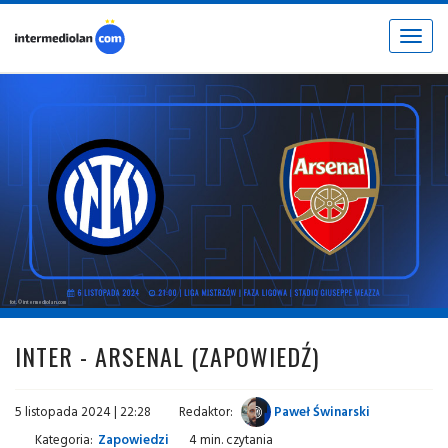
Toggle
navigat
fot. © intermediolan.com
INTER - ARSENAL (ZAPOWIEDŹ)
5 listopada 2024 | 22:28
Redaktor:
Paweł Świnarski
Kategoria:
Zapowiedzi
4 min. czytania