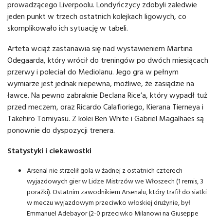
prowadzącego Liverpoolu. Londyńczycy zdobyli zaledwie
jeden punkt w trzech ostatnich kolejkach ligowych, co
skomplikowało ich sytuację w tabeli.
Arteta wciąż zastanawia się nad wystawieniem Martina
Odegaarda, który wrócił do treningów po dwóch miesiącach
przerwy i poleciał do Mediolanu. Jego gra w pełnym
wymiarze jest jednak niepewna, możliwe, że zasiądzie na
ławce. Na pewno zabraknie Declana Rice’a, który wypadł tuż
przed meczem, oraz Ricardo Calafioriego, Kierana Tierneya i
Takehiro Tomiyasu. Z kolei Ben White i Gabriel Magalhaes są
ponownie do dyspozycji trenera.
Statystyki i ciekawostki
Arsenal nie strzelił gola w żadnej z ostatnich czterech
wyjazdowych gier w Lidze Mistrzów we Włoszech (1 remis, 3
porażki). Ostatnim zawodnikiem Arsenalu, który trafił do siatki
w meczu wyjazdowym przeciwko włoskiej drużynie, był
Emmanuel Adebayor (2-0 przeciwko Milanowi na Giuseppe