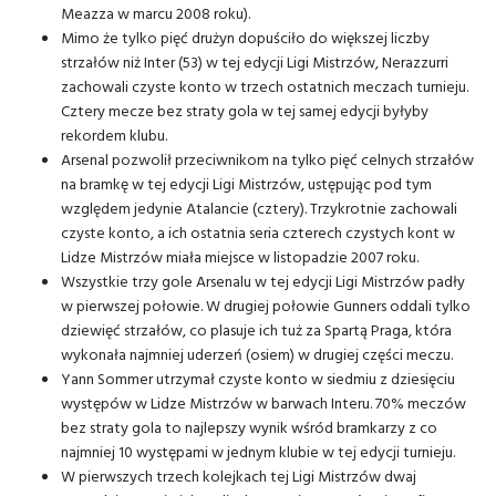
Meazza w marcu 2008 roku).
Mimo że tylko pięć drużyn dopuściło do większej liczby
strzałów niż Inter (53) w tej edycji Ligi Mistrzów, Nerazzurri
zachowali czyste konto w trzech ostatnich meczach turnieju.
Cztery mecze bez straty gola w tej samej edycji byłyby
rekordem klubu.
Arsenal pozwolił przeciwnikom na tylko pięć celnych strzałów
na bramkę w tej edycji Ligi Mistrzów, ustępując pod tym
względem jedynie Atalancie (cztery). Trzykrotnie zachowali
czyste konto, a ich ostatnia seria czterech czystych kont w
Lidze Mistrzów miała miejsce w listopadzie 2007 roku.
Wszystkie trzy gole Arsenalu w tej edycji Ligi Mistrzów padły
w pierwszej połowie. W drugiej połowie Gunners oddali tylko
dziewięć strzałów, co plasuje ich tuż za Spartą Praga, która
wykonała najmniej uderzeń (osiem) w drugiej części meczu.
Yann Sommer utrzymał czyste konto w siedmiu z dziesięciu
występów w Lidze Mistrzów w barwach Interu. 70% meczów
bez straty gola to najlepszy wynik wśród bramkarzy z co
najmniej 10 występami w jednym klubie w tej edycji turnieju.
W pierwszych trzech kolejkach tej Ligi Mistrzów dwaj