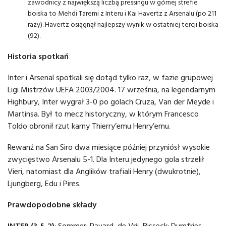
zawodnicy z największą liczbą pressingu w górnej strefie
boiska to Mehdi Taremi z Interu i Kai Havertz z Arsenalu (po 211
razy). Havertz osiągnął najlepszy wynik w ostatniej tercji boiska
(92).
Historia spotkań
Inter i Arsenal spotkali się dotąd tylko raz, w fazie grupowej
Ligi Mistrzów UEFA 2003/2004. 17 września, na legendarnym
Highbury, Inter wygrał 3-0 po golach Cruza, Van der Meyde i
Martinsa. Był to mecz historyczny, w którym Francesco
Toldo obronił rzut karny Thierry’emu Henry’emu.
Rewanż na San Siro dwa miesiące później przyniósł wysokie
zwycięstwo Arsenalu 5-1. Dla Interu jedynego gola strzelił
Vieri, natomiast dla Anglików trafiali Henry (dwukrotnie),
Ljungberg, Edu i Pires.
Prawdopodobne składy
INTER (3-5-2)
: Sommer; Pavard, de Vrij, Bisseck; Dumfries,