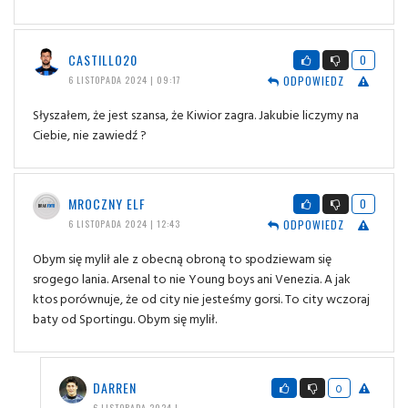
CASTILLO20
0
ODPOWIEDZ
6 LISTOPADA 2024 | 09:17
Słyszałem, że jest szansa, że Kiwior zagra. Jakubie liczymy na
Ciebie, nie zawiedź ?
MROCZNY ELF
0
ODPOWIEDZ
6 LISTOPADA 2024 | 12:43
Obym się mylił ale z obecną obroną to spodziewam się
srogego lania. Arsenal to nie Young boys ani Venezia. A jak
ktos porównuje, że od city nie jesteśmy gorsi. To city wczoraj
baty od Sportingu. Obym się mylił.
DARREN
0
6 LISTOPADA 2024 |