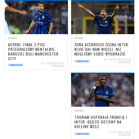
WYWIADY
WYWIADY
ACERBI: FINAŁ Z PSG
ŻONA ACERBIEGO ŻEGNA INTER:
PRZEGRALIŚMY MENTALNIE,
KLUB DAŁ NAM WIĘCEJ, NIŻ
BARDZIEJ BOLI MANCHESTER
MOGLIŚMY SOBIE WYOBRAZIĆ
CITY
30 CZERWCA 2026 | 22:32
1 KOMENTARZ
NERIOCORSI
10 LIPCA 2026 | 08:51
1 KOMENTARZ
NERIOCORSI
WYWIADY
THURAM USPOKAJA FRANCJĘ I
INTER: BĘDZIE GOTOWY NA
KOLEJNY MECZ
5 LIPCA 2026 | 15:34
1 KOMENTARZ
NERIOCORSI