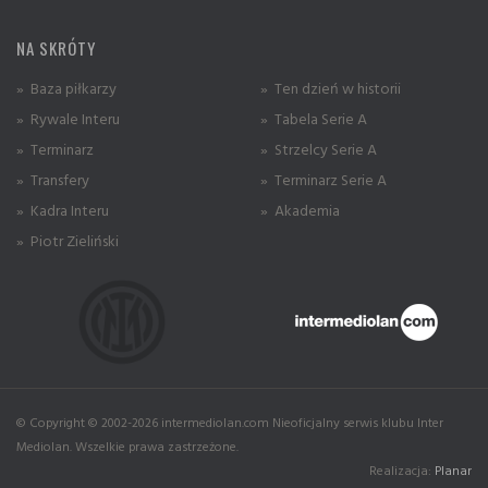
NA SKRÓTY
» Baza piłkarzy
» Ten dzień w historii
» Rywale Interu
» Tabela Serie A
» Terminarz
» Strzelcy Serie A
» Transfery
» Terminarz Serie A
» Kadra Interu
» Akademia
» Piotr Zieliński
© Copyright © 2002-2026 intermediolan.com Nieoficjalny serwis klubu Inter
Mediolan. Wszelkie prawa zastrzeżone.
Realizacja:
Planar