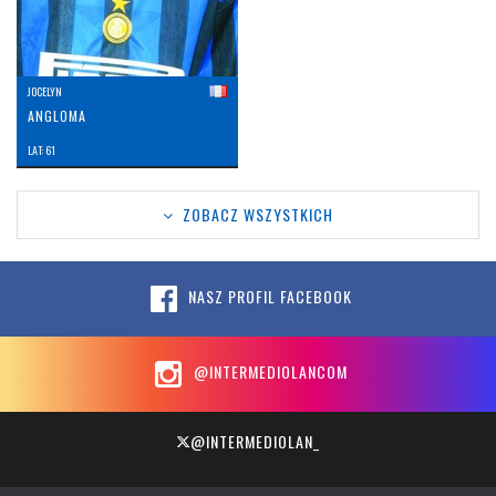
JOCELYN
ANGLOMA
LAT: 61
ZOBACZ WSZYSTKICH
NASZ PROFIL FACEBOOK
@INTERMEDIOLANCOM
@INTERMEDIOLAN_