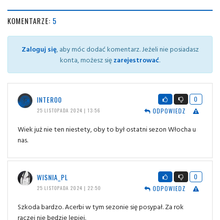
KOMENTARZE:
5
Zaloguj się
, aby móc dodać komentarz. Jeżeli nie posiadasz
konta, możesz się
zarejestrować
.
INTER00
0
ODPOWIEDZ
25 LISTOPADA 2024 | 13:56
Wiek już nie ten niestety, oby to był ostatni sezon Włocha u
nas.
WISNIA_PL
0
ODPOWIEDZ
25 LISTOPADA 2024 | 22:50
Szkoda bardzo. Acerbi w tym sezonie się posypał. Za rok
raczej nie będzie lepiej.