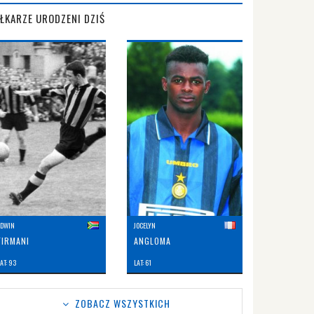
IŁKARZE URODZENI DZIŚ
EDWIN
JOCELYN
FIRMANI
ANGLOMA
AT: 93
LAT: 61
ZOBACZ WSZYSTKICH