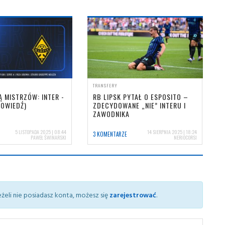
TRANSFERY
Ą MISTRZÓW: INTER -
RB LIPSK PYTAŁ O ESPOSITO –
POWIEDŹ)
ZDECYDOWANE „NIE” INTERU I
ZAWODNIKA
5 LISTOPADA 2025 | 08:44
14 SIERPNIA 2025 | 18:24
3 KOMENTARZE
PAWEŁ ŚWINARSKI
NERIOCORSI
żeli nie posiadasz konta, możesz się
zarejestrować
.