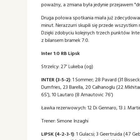
poważny, a zmiana była jedynie przejawem "d
Druga połowa spotkania miała już zdecydowa
minut. Nerazzurri skupili się przede wszystkim 
Dzięki zdobyciu kolejnych trzech punktów Inter 
z bilansem bramek 7:0.
Inter 1:0 RB Lipsk
Strzelcy: 27' Lukeba (og)
INTER (3-5-2)
: 1 Sommer; 28 Pavard (31 Bisseck 
Dumfries, 23 Barella, 20 Calhanoglu (22 Mkhitar
65'), 10 Lautaro (8 Arnautovic 76')
Ławka rezerwowych: 12 Di Gennaro, 13 J. Martin
Trener: Simone Inzaghi
LIPSK (4-2-3-1)
: 1 Gulacsi; 3 Geertruida (47 Ge