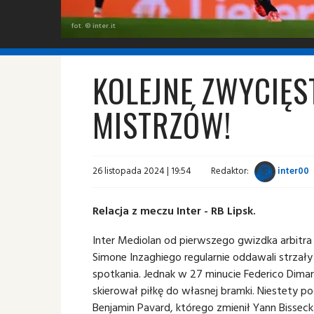
fot. © inter.it
KOLEJNE ZWYCIĘS
MISTRZÓW!
26 listopada 2024 | 19:54
Redaktor:
inter00
Relacja z meczu Inter - RB Lipsk.
Inter Mediolan od pierwszego gwizdka arbitr
Simone Inzaghiego regularnie oddawali strzały
spotkania. Jednak w 27 minucie Federico Dima
skierował piłkę do własnej bramki. Niestety p
Benjamin Pavard, którego zmienił Yann Bisseck.