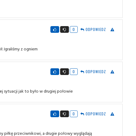
0
ODPOWIEDZ
ł. Igraliśmy z ogniem
0
ODPOWIEDZ
j sytuacji jak to było w drugiej połowie
0
ODPOWIEDZ
y piłkę przeciwnikowi, a drugie połowy wyglądają