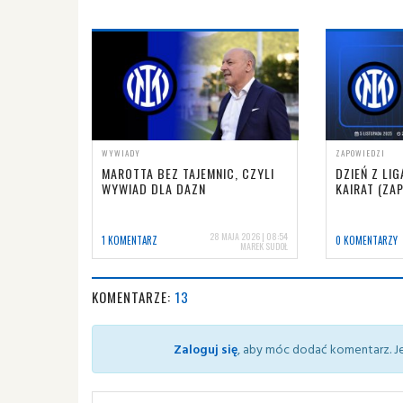
WYWIADY
ZAPOWIEDZI
MAROTTA BEZ TAJEMNIC, CZYLI
DZIEŃ Z LIG
WYWIAD DLA DAZN
KAIRAT (ZA
28 MAJA 2026 | 08:54
1 KOMENTARZ
0 KOMENTARZY
MAREK SUDOŁ
KOMENTARZE:
13
Zaloguj się
, aby móc dodać komentarz. Je