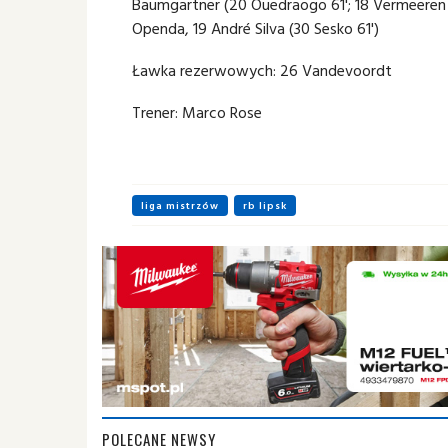
Baumgartner (20 Ouedraogo 61'; 18 Vermeeren 70
Openda, 19 André Silva (30 Sesko 61')
Ławka rezerwowych: 26 Vandevoordt
Trener: Marco Rose
liga mistrzów
rb lipsk
POLECANE NEWSY