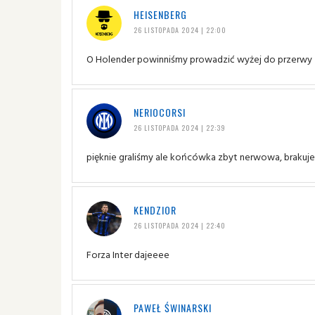
HEISENBERG
26 LISTOPADA 2024 | 22:00
O Holender powinniśmy prowadzić wyżej do przerwy
NERIOCORSI
26 LISTOPADA 2024 | 22:39
pięknie graliśmy ale końcówka zbyt nerwowa, brakuje 
KENDZIOR
26 LISTOPADA 2024 | 22:40
Forza Inter dajeeee
PAWEŁ ŚWINARSKI