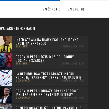
ZAŁÓŻ KONTO
ZALOGUJ SIĘ
OPULARNE INFORMACJE
INTER STAWIA NA DIABY’EGO JAKO JEDYNĄ
OPCJĘ NA SKRZYDŁO
2 KOMENTARZE
6 SIERPNIA 2026 | 11:05
DERBY W PERTH DZIŚ O 13:00 - BONNY
DOSTANIE SZANSĘ?
3 KOMENTARZE
5 SIERPNIA 2026 | 10:19
LA REPUBBLICA: TRZEJ GRACZE INTERU
BLOKUJĄ TRANSFERY, DERBY DAJĄ NADZIEJĘ
0 KOMENTARZY
6 SIERPNIA 2026 | 11:05
DERBY W PERTH OBNAŻA BRAKI KADROWE.
JAKI TRANSFER PRIORYTETEM INTERU?
0 KOMENTARZY
6 SIERPNIA 2026 | 11:02
ROMERO CORAZ BLIŻEJ INTERU, PAVARD KUSI