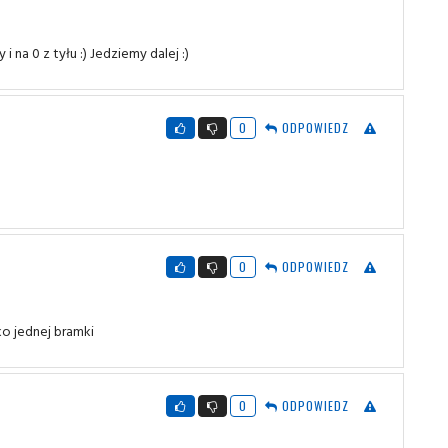
na 0 z tyłu :) Jedziemy dalej :)
0
ODPOWIEDZ
0
ODPOWIEDZ
ko jednej bramki
0
ODPOWIEDZ