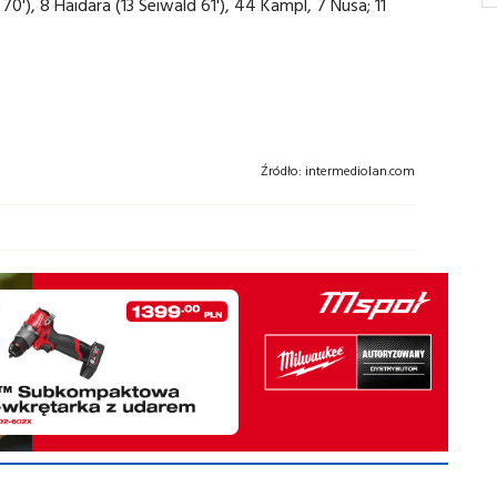
'), 8 Haidara (13 Seiwald 61'), 44 Kampl, 7 Nusa; 11
Źródło:
intermediolan.com