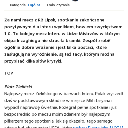
Kategoria:
Ogólna
3 min. czytania
Za nami mecz z RB Lipsk, spotkanie zakończone
pozytywnym dla Interu wynikiem, bowiem zwycięstwem
1-0. To kolejny mecz Interu w Lidze Mistrzów w którym
ekipa Inzaghiego nie straciła bramki. Zespół zrobił
ogólnie dobre wrażenie i jest kilka postaci, które
zasługują na wyróżnienie, są też tacy, którym można
przypisać kilka słów krytyki.
TOP
Piotr Zieliński
Najlepszy mecz Zielińskiego w barwach Interu. Polak wyszedł
dziś w podstawowym składzie w miejsce Mkhitaryana i
wypadł naprawdę świetnie. Rozegrał pełne spotkanie i już
bezpośrednio po meczu moim zdaniem był najlepszym
piłkarzem tego spotkania. Jak się okazało, tego samego
zdania był obserwator UEFA, który
wybrał Piotra jako MOTM