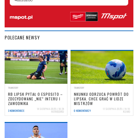
POLECANE NEWSY
TRANSFERY
TRANSFERY
RB LIPSK PYTAŁ O ESPOSITO –
NKUNKU ODRZUCA POWRÓT DO
ZDECYDOWANE „NIE” INTERU I
LIPSKA. CHCE GRAĆ W LIDZE
ZAWODNIKA
MISTRZÓW
14 SIERPNIA 2025 | 18:24
11 SIERPNIA 2025 | 14:19
3 KOMENTARZE
0 KOMENTARZY
NERIOCORSI
KEJMO