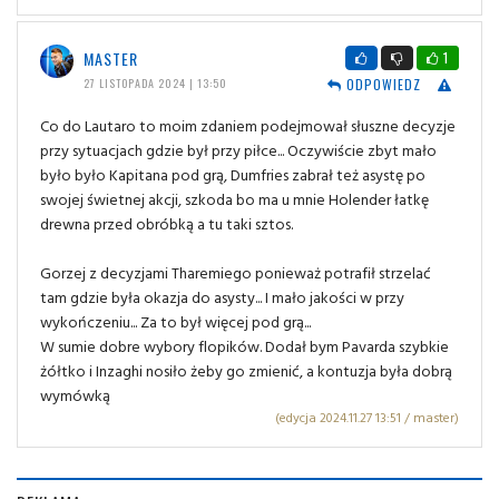
MASTER
1
ODPOWIEDZ
27 LISTOPADA 2024 | 13:50
Co do Lautaro to moim zdaniem podejmował słuszne decyzje
przy sytuacjach gdzie był przy piłce... Oczywiście zbyt mało
było było Kapitana pod grą, Dumfries zabrał też asystę po
swojej świetnej akcji, szkoda bo ma u mnie Holender łatkę
drewna przed obróbką a tu taki sztos.
Gorzej z decyzjami Tharemiego ponieważ potrafił strzelać
tam gdzie była okazja do asysty... I mało jakości w przy
wykończeniu... Za to był więcej pod grą...
W sumie dobre wybory flopików. Dodał bym Pavarda szybkie
żółtko i Inzaghi nosiło żeby go zmienić, a kontuzja była dobrą
wymówką
(edycja 2024.11.27 13:51 / master)