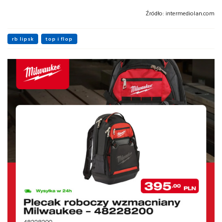
Źródło:
intermediolan.com
rb lipsk
top i flop