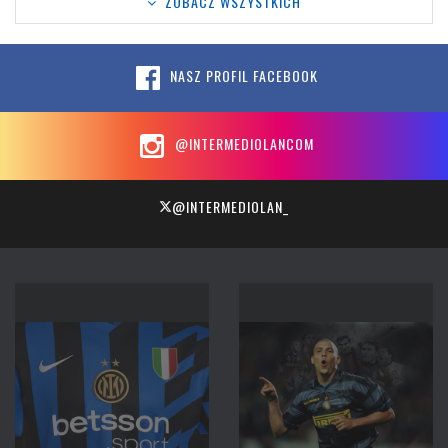
ZOBACZ WSZYSTKICH
NASZ PROFIL FACEBOOK
@INTERMEDIOLANCOM
@INTERMEDIOLAN_