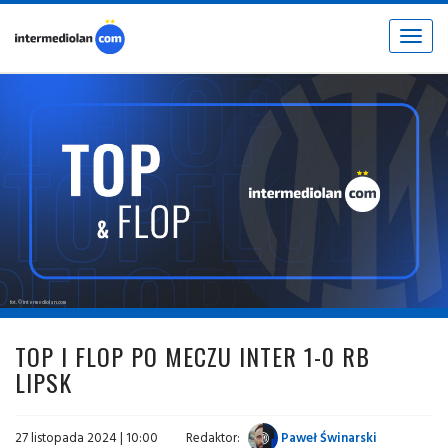
Toggle
navigat
fot. © intermediolan.com
TOP I FLOP PO MECZU INTER 1-0 RB
LIPSK
27 listopada 2024 | 10:00
Redaktor:
Paweł Świnarski