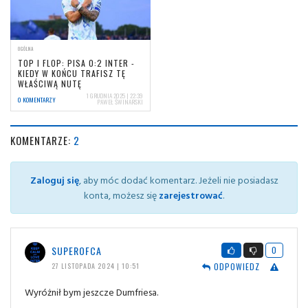
OGÓLNA
TOP I FLOP: PISA 0:2 INTER -
KIEDY W KOŃCU TRAFISZ TĘ
WŁAŚCIWĄ NUTĘ
1 GRUDNIA 2025 | 22:39
0 KOMENTARZY
PAWEŁ ŚWINARSKI
KOMENTARZE:
2
Zaloguj się
, aby móc dodać komentarz. Jeżeli nie posiadasz
konta, możesz się
zarejestrować
.
SUPEROFCA
0
ODPOWIEDZ
27 LISTOPADA 2024 | 10:51
Wyróżnił bym jeszcze Dumfriesa.