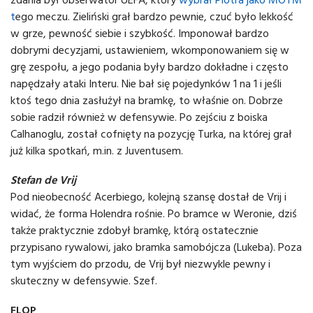
t
ego meczu. Zieliński grał bardzo pewnie, czuć było lekkość
w grze, pewność siebie i szybkość. Imponował bardzo
dobrymi decyzjami, ustawieniem, wkomponowaniem się w
grę zespołu, a jego podania były bardzo dokładne i często
napędzały ataki Interu. Nie bał się pojedynków 1 na 1 i jeśli
ktoś tego dnia zasłużył na bramkę, to właśnie on. Dobrze
sobie radził również w defensywie. Po zejściu z boiska
Calhanoglu, został cofnięty na pozycję Turka, na której grał
już kilka spotkań, m.in. z Juventusem.
Stefan de Vrij
Pod nieobecność Acerbiego, kolejną szansę dostał de Vrij i
widać, że forma Holendra rośnie. Po bramce w Weronie, dziś
także praktycznie zdobył bramkę, którą ostatecznie
przypisano rywalowi, jako bramka samobójcza (Lukeba). Poza
tym wyjściem do przodu, de Vrij był niezwykle pewny i
skuteczny w defensywie. Szef.
FLOP