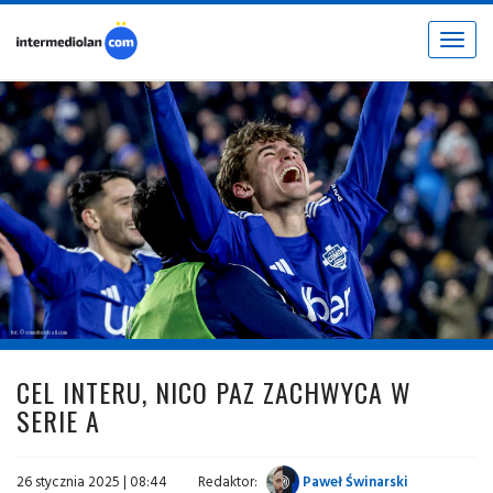
Toggle
navigat
fot. © comofootball.com
CEL INTERU, NICO PAZ ZACHWYCA W
SERIE A
26 stycznia 2025 | 08:44
Redaktor:
Paweł Świnarski