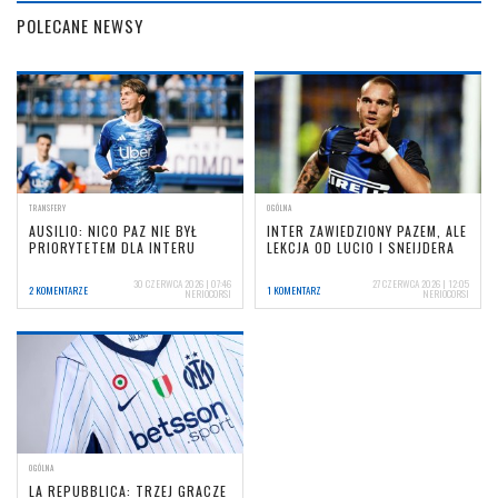
POLECANE NEWSY
TRANSFERY
OGÓLNA
AUSILIO: NICO PAZ NIE BYŁ
INTER ZAWIEDZIONY PAZEM, ALE
PRIORYTETEM DLA INTERU
LEKCJA OD LUCIO I SNEIJDERA
30 CZERWCA 2026 | 07:46
27 CZERWCA 2026 | 12:05
2 KOMENTARZE
1 KOMENTARZ
NERIOCORSI
NERIOCORSI
OGÓLNA
LA REPUBBLICA: TRZEJ GRACZE