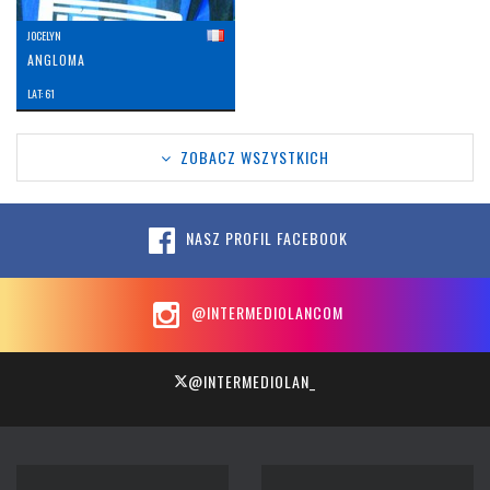
JOCELYN
ANGLOMA
LAT: 61
ZOBACZ WSZYSTKICH
NASZ PROFIL FACEBOOK
@INTERMEDIOLANCOM
@INTERMEDIOLAN_