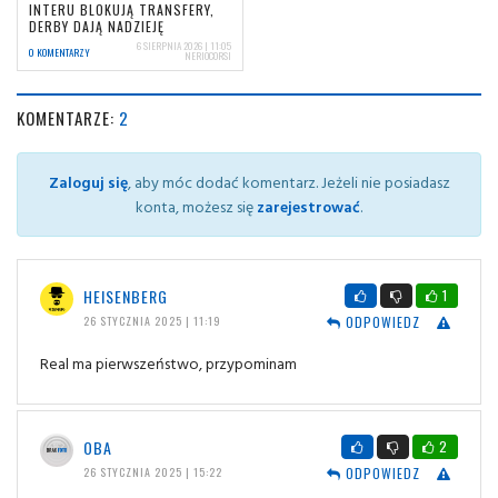
INTERU BLOKUJĄ TRANSFERY,
DERBY DAJĄ NADZIEJĘ
6 SIERPNIA 2026 | 11:05
0 KOMENTARZY
NERIOCORSI
KOMENTARZE:
2
Zaloguj się
, aby móc dodać komentarz. Jeżeli nie posiadasz
konta, możesz się
zarejestrować
.
HEISENBERG
1
ODPOWIEDZ
26 STYCZNIA 2025 | 11:19
Real ma pierwszeństwo, przypominam
OBA
2
ODPOWIEDZ
26 STYCZNIA 2025 | 15:22