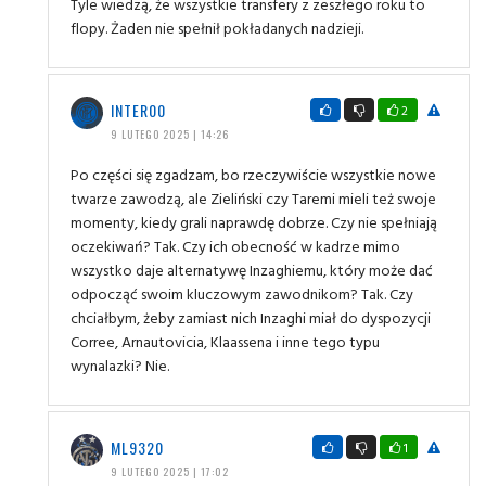
Tyle wiedzą, że wszystkie transfery z zeszłego roku to
flopy. Żaden nie spełnił pokładanych nadzieji.
INTER00
2
9 LUTEGO 2025 | 14:26
Po części się zgadzam, bo rzeczywiście wszystkie nowe
twarze zawodzą, ale Zieliński czy Taremi mieli też swoje
momenty, kiedy grali naprawdę dobrze. Czy nie spełniają
oczekiwań? Tak. Czy ich obecność w kadrze mimo
wszystko daje alternatywę Inzaghiemu, który może dać
odpocząć swoim kluczowym zawodnikom? Tak. Czy
chciałbym, żeby zamiast nich Inzaghi miał do dyspozycji
Corree, Arnautovicia, Klaassena i inne tego typu
wynalazki? Nie.
ML9320
1
9 LUTEGO 2025 | 17:02