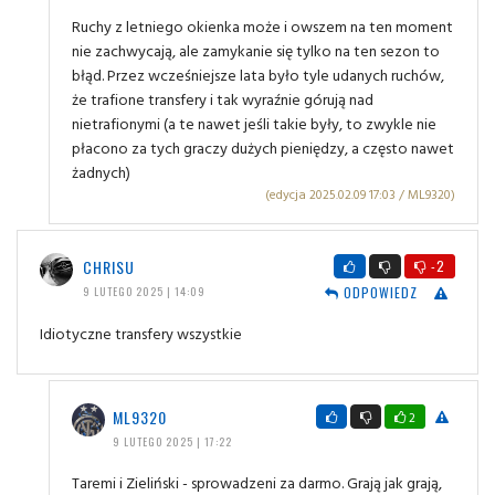
Ruchy z letniego okienka może i owszem na ten moment
nie zachwycają, ale zamykanie się tylko na ten sezon to
błąd. Przez wcześniejsze lata było tyle udanych ruchów,
że trafione transfery i tak wyraźnie górują nad
nietrafionymi (a te nawet jeśli takie były, to zwykle nie
płacono za tych graczy dużych pieniędzy, a często nawet
żadnych)
(edycja 2025.02.09 17:03 / ML9320)
CHRISU
-2
ODPOWIEDZ
9 LUTEGO 2025 | 14:09
Idiotyczne transfery wszystkie
ML9320
2
9 LUTEGO 2025 | 17:22
Taremi i Zieliński - sprowadzeni za darmo. Grają jak grają,