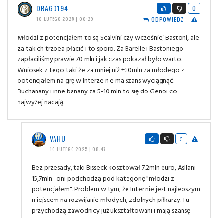
DRAGO194
0
ODPOWIEDZ
10 LUTEGO 2025 | 00:29
Młodzi z potencjałem to są Scalvini czy wcześniej Bastoni, ale
za takich trzbea płacić i to sporo. Za Barelle i Bastoniego
zapłaciliśmy prawie 70 mln i jak czas pokazał było warto.
Wniosek z tego taki że za mniej niż +30mln za młodego z
potencjałem na grę w Interze nie ma szans wyciągnąć.
Buchanany i inne banany za 5-10 mln to się do Genoi co
najwyżej nadają.
VAHU
0
10 LUTEGO 2025 | 08:47
Bez przesady, taki Bisseck kosztował 7,2mln euro, Asllani
15,7mln i oni podchodzą pod kategorię "młodzi z
potencjałem". Problem w tym, że Inter nie jest najlepszym
miejscem na rozwijanie młodych, zdolnych piłkarzy. Tu
przychodzą zawodnicy już ukształtowani i mają szansę