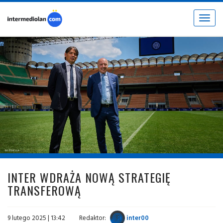
Toggle
navigat
fot. © inter.it
INTER WDRAŻA NOWĄ STRATEGIĘ
TRANSFEROWĄ
9 lutego 2025 | 13:42
Redaktor:
inter00