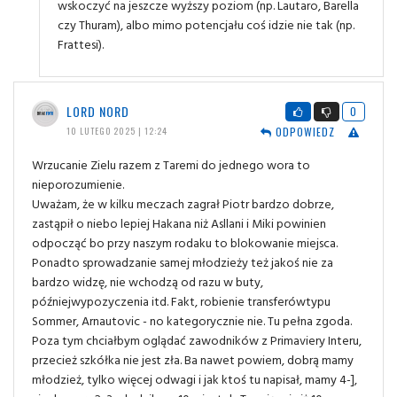
wskoczyć na jeszcze wyższy poziom (np. Lautaro, Barella
czy Thuram), albo mimo potencjału coś idzie nie tak (np.
Frattesi).
LORD NORD
0
ODPOWIEDZ
10 LUTEGO 2025 | 12:24
Wrzucanie Zielu razem z Taremi do jednego wora to
nieporozumienie.
Uważam, że w kilku meczach zagrał Piotr bardzo dobrze,
zastąpił o niebo lepiej Hakana niż Asllani i Miki powinien
odpocząć bo przy naszym rodaku to blokowanie miejsca.
Ponadto sprowadzanie samej młodzieży też jakoś nie za
bardzo widzę, nie wchodzą od razu w buty,
późniejwypozyczenia itd. Fakt, robienie transferówtypu
Sommer, Arnautovic - no kategorycznie nie. Tu pełna zgoda.
Poza tym chciałbym oglądać zawodników z Primaviery Interu,
przecież szkółka nie jest zła. Ba nawet powiem, dobrą mamy
młodzież, tylko więcej odwagi i jak ktoś tu napisał, mamy 4-],