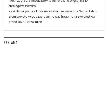
niech zagra 2, 3 mlodzikow 10 minutek. To więcej niż 10
treningów. Pozdro.
Ps. A dzisiaj jazda z Fiołkami czekam na rewanż a Napoli tylko
zremisowało więc czas reanimować hegemona zwycięstwa
przed Juve. Forza Inter!
REKLAMA