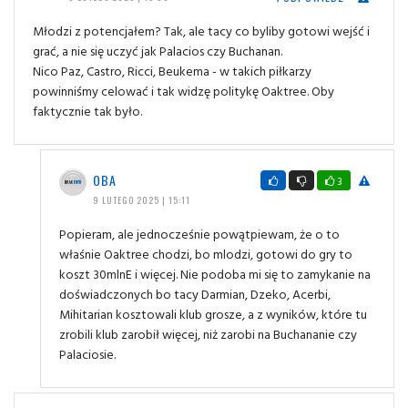
Młodzi z potencjałem? Tak, ale tacy co byliby gotowi wejść i
grać, a nie się uczyć jak Palacios czy Buchanan.
Nico Paz, Castro, Ricci, Beukema - w takich piłkarzy
powinniśmy celować i tak widzę politykę Oaktree. Oby
faktycznie tak było.
OBA
3
9 LUTEGO 2025 | 15:11
Popieram, ale jednocześnie powątpiewam, że o to
właśnie Oaktree chodzi, bo mlodzi, gotowi do gry to
koszt 30mlnE i więcej. Nie podoba mi się to zamykanie na
doświadczonych bo tacy Darmian, Dzeko, Acerbi,
Mihitarian kosztowali klub grosze, a z wyników, które tu
zrobili klub zarobił więcej, niż zarobi na Buchananie czy
Palaciosie.