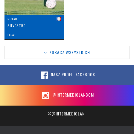
MICKAEL
SILVESTRE
LAT: 49
ZOBACZ WSZYSTKICH
NASZ PROFIL FACEBOOK
@INTERMEDIOLANCOM
@INTERMEDIOLAN_