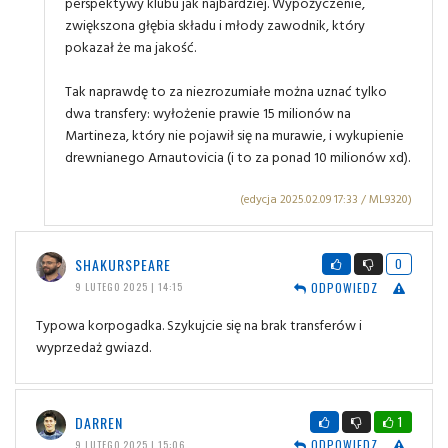
perspektywy klubu jak najbardziej. Wypożyczenie,
zwiększona głębia składu i młody zawodnik, który
pokazał że ma jakość.
Tak naprawdę to za niezrozumiałe można uznać tylko
dwa transfery: wyłożenie prawie 15 milionów na
Martineza, który nie pojawił się na murawie, i wykupienie
drewnianego Arnautovicia (i to za ponad 10 milionów xd).
(edycja 2025.02.09 17:33 / ML9320)
SHAKURSPEARE
0
ODPOWIEDZ
9 LUTEGO 2025 | 14:15
Typowa korpogadka. Szykujcie się na brak transferów i
wyprzedaż gwiazd.
DARREN
1
ODPOWIEDZ
9 LUTEGO 2025 | 15:06