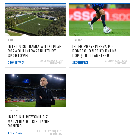
OGÓLNA
TRANSFERY
INTER URUCHAMIA WIELKI PLAN
INTER PRZYSPIESZA PO
ROZWOJU INFRASTRUKTURY
ROMERO. DZIESIĘĆ DNI NA
SPORTOWEJ
DOPIĘCIE TRANSFERU
29 LIPCA 2026 | 13:57
27 LIPCA 2026 | 13:25
0 KOMENTARZY
2 KOMENTARZE
NERIOCORSI
NERIOCORSI
TRANSFERY
INTER NIE REZYGNUJE Z
MARZENIA O CRISTIANIE
ROMERO
1 SIERPNIA 2026 | 10:39
1 KOMENTARZ
NERIOCORSI