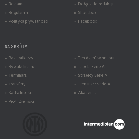
» Reklama
» Dołącz do redakcji
» Regulamin
» Shoutbox
» Polityka prywatności
» Facebook
NA SKRÓTY
» Baza piłkarzy
» Ten dzień w historii
» Rywale Interu
» Tabela Serie A
» Terminarz
» Strzelcy Serie A
» Transfery
» Terminarz Serie A
» Kadra Interu
» Akademia
» Piotr Zieliński