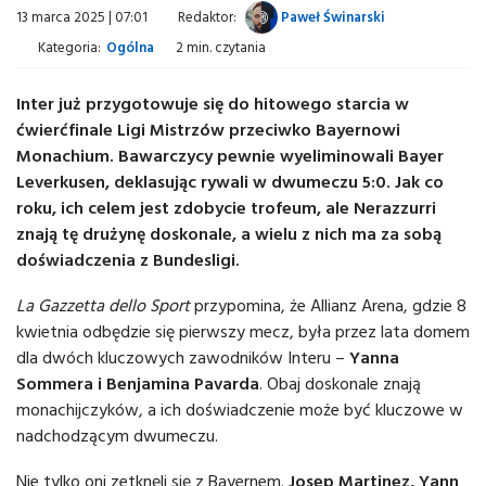
13 marca 2025 | 07:01
Redaktor:
Paweł Świnarski
Kategoria:
Ogólna
2 min. czytania
Inter już przygotowuje się do hitowego starcia w
ćwierćfinale Ligi Mistrzów przeciwko Bayernowi
Monachium. Bawarczycy pewnie wyeliminowali Bayer
Leverkusen, deklasując rywali w dwumeczu 5:0. Jak co
roku, ich celem jest zdobycie trofeum, ale Nerazzurri
znają tę drużynę doskonale, a wielu z nich ma za sobą
doświadczenia z Bundesligi.
La Gazzetta dello Sport
przypomina, że Allianz Arena, gdzie 8
kwietnia odbędzie się pierwszy mecz, była przez lata domem
dla dwóch kluczowych zawodników Interu –
Yanna
Sommera i Benjamina Pavarda
. Obaj doskonale znają
monachijczyków, a ich doświadczenie może być kluczowe w
nadchodzącym dwumeczu.
Nie tylko oni zetknęli się z Bayernem.
Josep Martinez, Yann