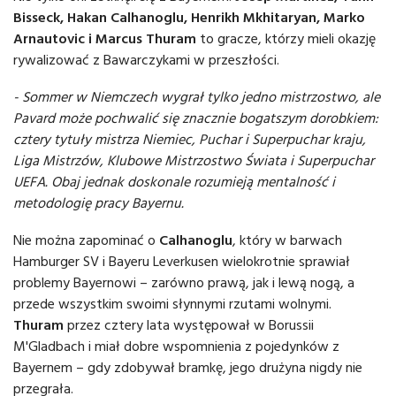
Bisseck, Hakan Calhanoglu, Henrikh Mkhitaryan, Marko
Arnautovic i Marcus Thuram
to gracze, którzy mieli okazję
rywalizować z Bawarczykami w przeszłości.
- Sommer w Niemczech wygrał tylko jedno mistrzostwo, ale
Pavard może pochwalić się znacznie bogatszym dorobkiem:
cztery tytuły mistrza Niemiec, Puchar i Superpuchar kraju,
Liga Mistrzów, Klubowe Mistrzostwo Świata i Superpuchar
UEFA. Obaj jednak doskonale rozumieją mentalność i
metodologię pracy Bayernu.
Nie można zapominać o
Calhanoglu
, który w barwach
Hamburger SV i Bayeru Leverkusen wielokrotnie sprawiał
problemy Bayernowi – zarówno prawą, jak i lewą nogą, a
przede wszystkim swoimi słynnymi rzutami wolnymi.
Thuram
przez cztery lata występował w Borussii
M'Gladbach i miał dobre wspomnienia z pojedynków z
Bayernem – gdy zdobywał bramkę, jego drużyna nigdy nie
przegrała.