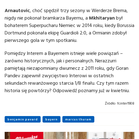
Arnautovic
, choć spędził trzy sezony w Werderze Brema,
nigdy nie pokonał bramkarza Bayernu, a
Mkhitaryan
był
bohaterem Superpucharu Niemiec w 2014 roku, kiedy Borussia
Dortmund pokonała ekipę Guardioli 2:0, a Ormianin zdobył
pierwszego gola w tym spotkaniu.
Pomiędzy Interem a Bayernem istnieje wiele powiązań –
zarówno historycznych, jak i personalnych. Nerazzurri
pamiętają niezapomniany dwumecz z 2011 roku, gdy Goran
Pandev zapewnił zwycięstwo Interowi w ostatnich
sekundach rewanżowego starcia 1/8 finału. Czy tym razem
historia się powtórzy? Odpowiedź poznamy już w kwietniu.
Źródło:
fcinter1908
benjamin pavard
bayern
marcus thuram