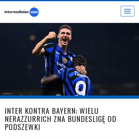
Toggle
navigat
fot. © inter.it
INTER KONTRA BAYERN: WIELU
NERAZZURRICH ZNA BUNDESLIGĘ OD
PODSZEWKI