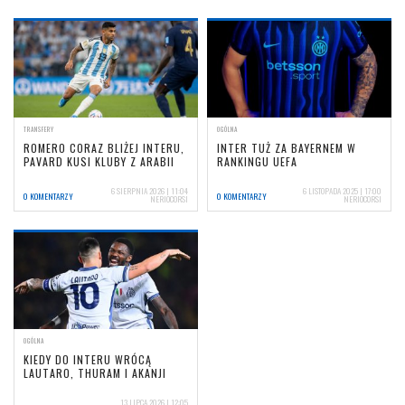
TRANSFERY
OGÓLNA
ROMERO CORAZ BLIŻEJ INTERU,
INTER TUŻ ZA BAYERNEM W
PAVARD KUSI KLUBY Z ARABII
RANKINGU UEFA
6 SIERPNIA 2026 | 11:04
6 LISTOPADA 2025 | 17:00
0 KOMENTARZY
0 KOMENTARZY
NERIOCORSI
NERIOCORSI
OGÓLNA
KIEDY DO INTERU WRÓCĄ
LAUTARO, THURAM I AKANJI
13 LIPCA 2026 | 12:05