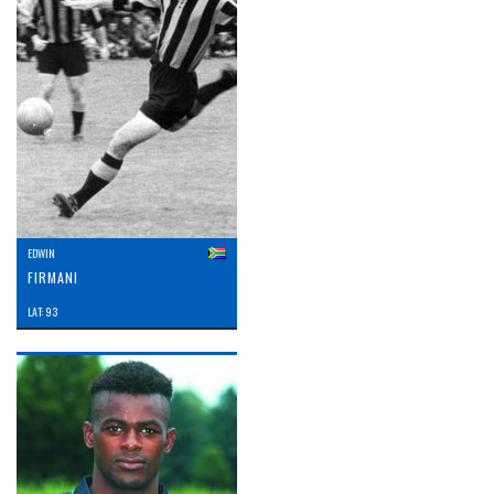
EDWIN
FIRMANI
LAT: 93