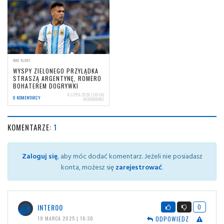
INNE KLUBY
WYSPY ZIELONEGO PRZYLĄDKA
STRASZĄ ARGENTYNĘ, ROMERO
BOHATEREM DOGRYWKI
4 LIPCA 2026 | 09:06
0 KOMENTARZY
NERIOCORSI
KOMENTARZE:
1
Zaloguj się
, aby móc dodać komentarz. Jeżeli nie posiadasz
konta, możesz się
zarejestrować
.
INTER00
0
ODPOWIEDZ
19 MARCA 2025 | 16:30