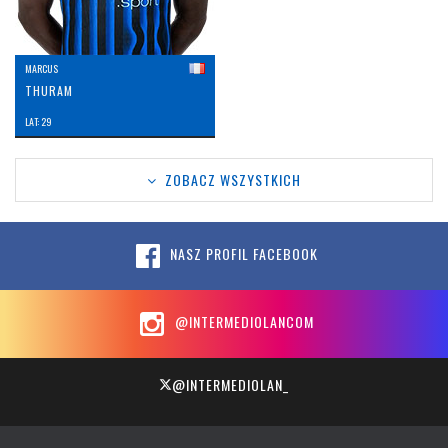
MARCUS
THURAM
LAT: 29
ZOBACZ WSZYSTKICH
NASZ PROFIL FACEBOOK
@INTERMEDIOLANCOM
@INTERMEDIOLAN_