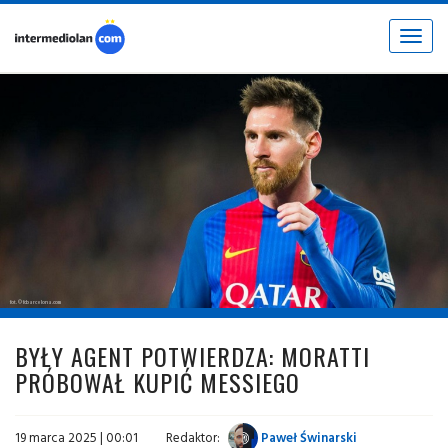
Toggle
navigat
fot. © fcbarcelona.com
BYŁY AGENT POTWIERDZA: MORATTI
PRÓBOWAŁ KUPIĆ MESSIEGO
19 marca 2025 | 00:01
Redaktor:
Paweł Świnarski