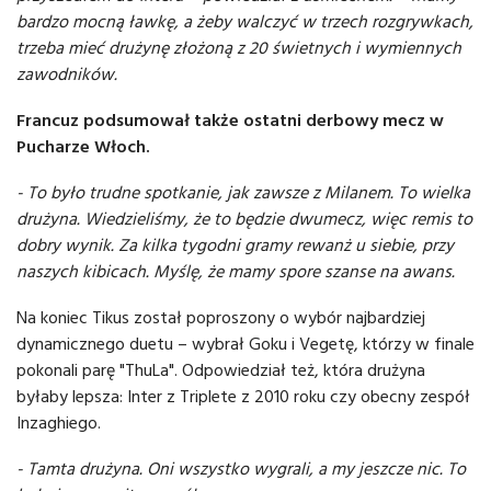
bardzo mocną ławkę, a żeby walczyć w trzech rozgrywkach,
trzeba mieć drużynę złożoną z 20 świetnych i wymiennych
zawodników.
Francuz podsumował także ostatni derbowy mecz w
Pucharze Włoch.
- To było trudne spotkanie, jak zawsze z Milanem. To wielka
drużyna. Wiedzieliśmy, że to będzie dwumecz, więc remis to
dobry wynik. Za kilka tygodni gramy rewanż u siebie, przy
naszych kibicach. Myślę, że mamy spore szanse na awans.
Na koniec Tikus został poproszony o wybór najbardziej
dynamicznego duetu – wybrał Goku i Vegetę, którzy w finale
pokonali parę "ThuLa". Odpowiedział też, która drużyna
byłaby lepsza: Inter z Triplete z 2010 roku czy obecny zespół
Inzaghiego.
- Tamta drużyna. Oni wszystko wygrali, a my jeszcze nic. To