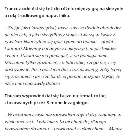
Francuz odniósł się też do różnic między grą na skrzydle
a rolą środkowego napastnika.
- Grając jako "dziewiątka", masz zawsze dwóch obrońców
na plecach, a jako skrzydłowy stajesz twarzą w twarz z
rywalem. Nauczyłem się grać tyłem do bramki – dodał. –
Lautaro? Mówimy o jednym z najlepszych napastników
świata. Staram się mu pomagać, a on pomaga mnie.
Musiałem tylko zrozumieć, co lubi robić, czego nie, i się
dostosować. Poza boiskiem dużo rozmawiamy, żeby lepiej
się zrozumieć i jeszcze bardziej pomóc drużynie. Myślę, że
idzie nam naprawdę dobrze.
Thuram wypowiedział się także na temat rotacji
stosowanych przez Simone Inzaghiego.
- W ostatnim czasie nie rotowałem zbyt dużo, zagrałem w
wielu meczach. I właśnie o to mi chodziło, dlatego
przyszedłem do Interu – powiedział z uśmiechem. – Mamy