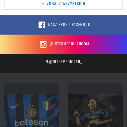
ZOBACZ WSZYSTKICH
NASZ PROFIL FACEBOOK
@INTERMEDIOLANCOM
@INTERMEDIOLAN_