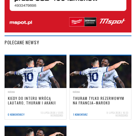
POLECANE NEWSY
OGÓLNA
OGÓLNA
KIEDY DO INTERU WRÓCĄ
THURAM TYLKO REZERWOWYM
LAUTARO, THURAM I AKANJI
NA FRANCJA–MAROKO
13 LIPCA 2026 | 12:05
9 LIPCA 2026 | 16:33
0 KOMENTARZY
1 KOMENTARZ
NERIOCORSI
NERIOCORSI