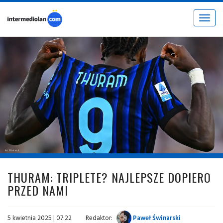
Toggle
navigat
fot. © inter.it
THURAM: TRIPLETE? NAJLEPSZE DOPIERO
PRZED NAMI
5 kwietnia 2025 | 07:22
Redaktor:
Paweł Świnarski