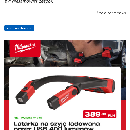
był niesamowity zespół.
Źródło:
fcinternews
marcus thuram