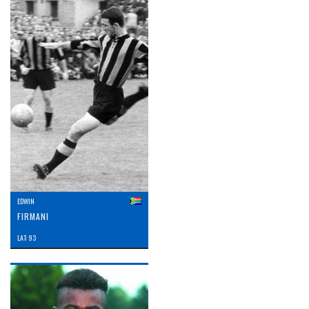
EDWIN
FIRMANI
LAT: 93