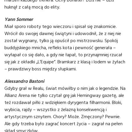
huknął z całą mocą do elity.
Yann Sommer
Miał sporo roboty tego wieczoru i spisał się znakomicie.
Wrócił do swojej dawnej świątyni i udowodnił, że z niej nie
został wygnany, tylko ją opuścił po mistrzowsku. Spokój
buddyjskiego mnicha, refleks kota i pewność generała –
wyłapał co się dało, a gdy nie łapał, to przynajmniej rzucał
się jak z okładki „L’Equipe”. Bramkarz z klasą i lodem w żyłach
– prawdziwy boss między słupkami.
Alessandro Bastoni
Gdyby grał w Realu, świat mówiłby o nim jak o legendzie. Na
Allianz Arena nie tylko czytał grę jak Hemingway gazetę, ale
też rozdawał piłki z wdziękiem dyrygenta filharmonii. Bloki,
wybicia, rajdy – wszystko z żelazną konsekwencją i
artystycznym sznytem. Chory? Może. Zmęczony? Pewnie.
Ale gdy trzeba było zagrać koncert życia – zagrał na pełen
skład smyczków.