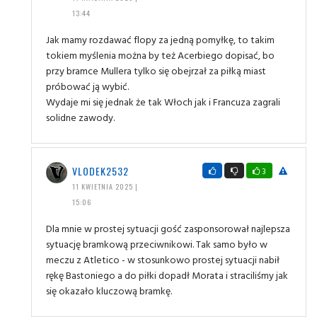
13:44
Jak mamy rozdawać flopy za jedną pomyłkę, to takim
tokiem myślenia można by też Acerbiego dopisać, bo
przy bramce Mullera tylko się obejrzał za piłką miast
próbować ją wybić.
Wydaje mi się jednak że tak Włoch jak i Francuza zagrali
solidne zawody.
VLODEK2532
3
11 KWIETNIA 2025 |
15:06
Dla mnie w prostej sytuacji gość zasponsorował najlepsza
sytuację bramkową przeciwnikowi. Tak samo było w
meczu z Atletico - w stosunkowo prostej sytuacji nabił
rękę Bastoniego a do piłki dopadł Morata i straciliśmy jak
się okazało kluczową bramkę.