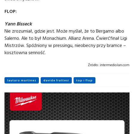
FLOP:
Yann Bisseck
Nie zrozumiał, gdzie jest. Może myślał, że to Bergamo albo
Salerno. Ale to był Monachium. Allianz Arena. Ćwierćfinał Ligi
Mistrzów. Spóźniony w pressingu, nieobecny przy bramce –
kosztowna senność.
Źródło:
intermediolan.com
lautaro martinez
davide frattesi
top i flop