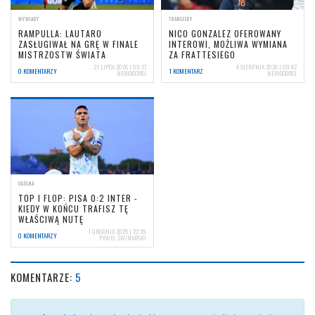
WYWIADY
TRANSFERY
RAMPULLA: LAUTARO
NICO GONZALEZ OFEROWANY
ZASŁUGIWAŁ NA GRĘ W FINALE
INTEROWI, MOŻLIWA WYMIANA
MISTRZOSTW ŚWIATA
ZA FRATTESIEGO
21 LIPCA 2026 | 09:27
4 SIERPNIA 2026 | 09:42
0 KOMENTARZY
1 KOMENTARZ
NERIOCORSI
NERIOCORSI
OGÓLNA
TOP I FLOP: PISA 0:2 INTER -
KIEDY W KOŃCU TRAFISZ TĘ
WŁAŚCIWĄ NUTĘ
1 GRUDNIA 2025 | 22:39
0 KOMENTARZY
PAWEŁ ŚWINARSKI
KOMENTARZE:
5