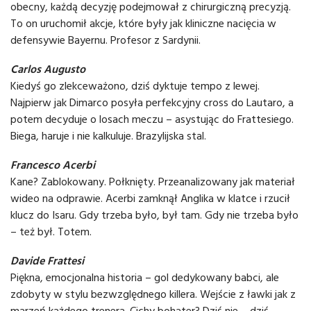
obecny, każdą decyzję podejmował z chirurgiczną precyzją.
To on uruchomił akcje, które były jak kliniczne nacięcia w
defensywie Bayernu. Profesor z Sardynii.
Carlos Augusto
Kiedyś go zlekceważono, dziś dyktuje tempo z lewej.
Najpierw jak Dimarco posyła perfekcyjny cross do Lautaro, a
potem decyduje o losach meczu – asystując do Frattesiego.
Biega, haruje i nie kalkuluje. Brazylijska stal.
Francesco Acerbi
Kane? Zablokowany. Połknięty. Przeanalizowany jak materiał
wideo na odprawie. Acerbi zamknął Anglika w klatce i rzucił
klucz do Isaru. Gdy trzeba było, był tam. Gdy nie trzeba było
– też był. Totem.
Davide Frattesi
Piękna, emocjonalna historia – gol dedykowany babci, ale
zdobyty w stylu bezwzględnego killera. Wejście z ławki jak z
marzeń każdego trenera. Cichy bohater? Dziś nie – dziś