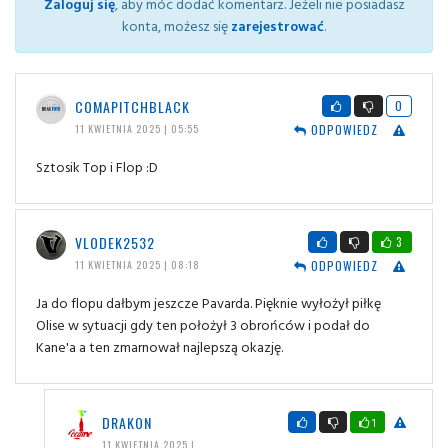
Zaloguj się
, aby móc dodać komentarz. Jeżeli nie posiadasz
konta, możesz się
zarejestrować
.
COMAPITCHBLACK
0
ODPOWIEDZ
11 KWIETNIA 2025 | 05:55
Sztosik Top i Flop :D
VLODEK2532
3
ODPOWIEDZ
11 KWIETNIA 2025 | 08:18
Ja do flopu dałbym jeszcze Pavarda. Pięknie wyłożył piłkę
Olise w sytuacji gdy ten położył 3 obrońców i podał do
Kane'a a ten zmarnował najlepszą okazję.
DRAKON
1
11 KWIETNIA 2025 |