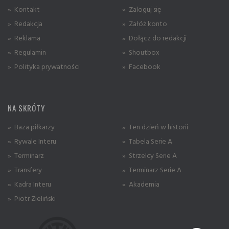
» Kontakt
» Zaloguj się
» Redakcja
» Załóż konto
» Reklama
» Dołącz do redakcji
» Regulamin
» Shoutbox
» Polityka prywatności
» Facebook
NA SKRÓTY
» Baza piłkarzy
» Ten dzień w historii
» Rywale Interu
» Tabela Serie A
» Terminarz
» Strzelcy Serie A
» Transfery
» Terminarz Serie A
» Kadra Interu
» Akademia
» Piotr Zieliński