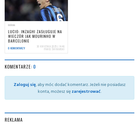
OGÓLNA
LUCIO: INZAGHI ZASŁUGUJE NA
WIECZÓR JAK MOURINHO W
BARCELONIE
30 KWIETNIA 2025 | 14:46
0 KOMENTARZY
PAWEŁ ŚWINARSKI
KOMENTARZE:
0
Zaloguj się
, aby móc dodać komentarz. Jeżeli nie posiadasz
konta, możesz się
zarejestrować
.
REKLAMA