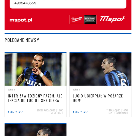
POLECANE NEWSY
OGÓLNA
OGÓLNA
INTER ZAWIEDZIONY PAZEM, ALE
LUCIO UCIERPIAŁ W POŻARZE
LEKCJA OD LUCIO I SNEIJDERA
DOMU
27 CZERWCA 2026 | 12:05
17 MAJA 2025 | 14:58
1 KOMENTARZ
1 KOMENTARZ
NERIOCORSI
PAWEŁ ŚWINARSKI