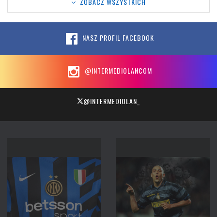
ZOBACZ WSZYSTKICH
NASZ PROFIL FACEBOOK
@INTERMEDIOLANCOM
@INTERMEDIOLAN_