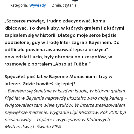
Kategoria:
Wywiady
2 min. czytania
„Szczerze mówiąc, trudno zdecydować, komu
kibicować. To dwa kluby, w których grałem i z którymi
zapisałem się w historii. Dlatego moje serce będzie
podzielone, gdy w środę Inter zagra z Bayernem. Do
półfinału powinna awansować lepsza drużyna” –
powiedział Lucio, były obrońca obu zespołów, w
rozmowie z portalem „Absolut Fußbal”.
Spędziłeś pięć lat w Bayernie Monachium i trzy w
Interze. Gdzie bawiłeś się lepiej?
- Bawiłem się świetnie w każdym klubie, w którym grałem.
Pięć lat w Bayernie naprawdę ukształtowało moją karierę –
świętowałem tam wiele tytułów. W Interze zrealizowałem
największe marzenie: wygranie Ligi Mistrzów. Rok 2010 był
niesamowity – Triplete i zwycięstwo w Klubowych
Mistrzostwach Świata FIFA.