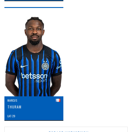
MARCUS
THURAM
LAT: 29