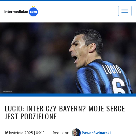
Toggle
navigat
fot. © inter.it
LUCIO: INTER CZY BAYERN? MOJE SERCE
JEST PODZIELONE
16 kwietnia 2025 | 09:19
Redaktor:
Paweł Świnarski