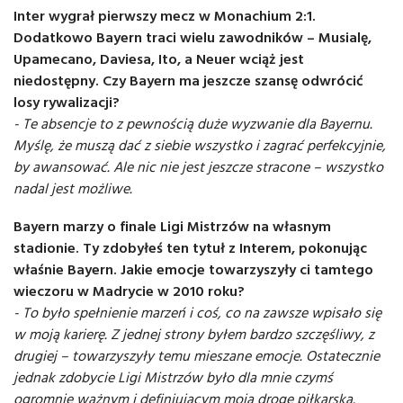
Inter wygrał pierwszy mecz w Monachium 2:1.
Dodatkowo Bayern traci wielu zawodników – Musialę,
Upamecano, Daviesa, Ito, a Neuer wciąż jest
niedostępny. Czy Bayern ma jeszcze szansę odwrócić
losy rywalizacji?
- Te absencje to z pewnością duże wyzwanie dla Bayernu.
Myślę, że muszą dać z siebie wszystko i zagrać perfekcyjnie,
by awansować. Ale nic nie jest jeszcze stracone – wszystko
nadal jest możliwe.
Bayern marzy o finale Ligi Mistrzów na własnym
stadionie. Ty zdobyłeś ten tytuł z Interem, pokonując
właśnie Bayern. Jakie emocje towarzyszyły ci tamtego
wieczoru w Madrycie w 2010 roku?
- To było spełnienie marzeń i coś, co na zawsze wpisało się
w moją karierę. Z jednej strony byłem bardzo szczęśliwy, z
drugiej – towarzyszyły temu mieszane emocje. Ostatecznie
jednak zdobycie Ligi Mistrzów było dla mnie czymś
ogromnie ważnym i definiującym moją drogę piłkarską.