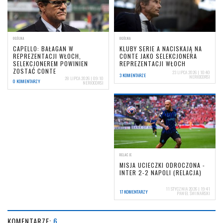
OGÓLNA
OGÓLNA
CAPELLO: BAŁAGAN W
KLUBY SERIE A NACISKAJĄ NA
REPREZENTACJI WŁOCH,
CONTE JAKO SELEKCJONERA
SELEKCJONEREM POWINIEN
REPREZENTACJI WŁOCH
ZOSTAĆ CONTE
23 LIPCA 2026 | 10:40
3 KOMENTARZE
NERIOCORSI
28 LIPCA 2026 | 09:10
0 KOMENTARZY
NERIOCORSI
RELACJE
MISJA UCIECZKI ODROCZONA -
INTER 2-2 NAPOLI (RELACJA)
11 STYCZNIA 2026 | 19:41
17 KOMENTARZY
PAWEŁ ŚWINARSKI
KOMENTARZE:
6