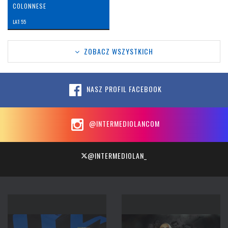
COLONNESE
LAT: 55
ZOBACZ WSZYSTKICH
NASZ PROFIL FACEBOOK
@INTERMEDIOLANCOM
@INTERMEDIOLAN_