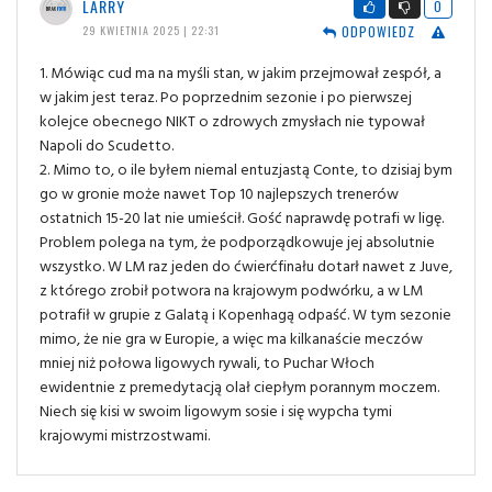
LARRY
0
ODPOWIEDZ
29 KWIETNIA 2025 | 22:31
1. Mówiąc cud ma na myśli stan, w jakim przejmował zespół, a
w jakim jest teraz. Po poprzednim sezonie i po pierwszej
kolejce obecnego NIKT o zdrowych zmysłach nie typował
Napoli do Scudetto.
2. Mimo to, o ile byłem niemal entuzjastą Conte, to dzisiaj bym
go w gronie może nawet Top 10 najlepszych trenerów
ostatnich 15-20 lat nie umieścił. Gość naprawdę potrafi w ligę.
Problem polega na tym, że podporządkowuje jej absolutnie
wszystko. W LM raz jeden do ćwierćfinału dotarł nawet z Juve,
z którego zrobił potwora na krajowym podwórku, a w LM
potrafił w grupie z Galatą i Kopenhagą odpaść. W tym sezonie
mimo, że nie gra w Europie, a więc ma kilkanaście meczów
mniej niż połowa ligowych rywali, to Puchar Włoch
ewidentnie z premedytacją olał ciepłym porannym moczem.
Niech się kisi w swoim ligowym sosie i się wypcha tymi
krajowymi mistrzostwami.