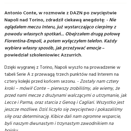
Antonio Conte, w rozmowie z DAZN po zwycięstwie
Napoli nad Torino, zdradził ciekawą anegdotę:
- Nie
oglądałem meczu Interu, już wystarczająco cierpimy z
powodu własnych spotkań... Obejrzałem drugą połowę
Fiorentina-Empoli, a potem wyłączyłem telefon. Każdy
wybiera własny sposób, jak przeżywać emocje
–
powiedział szkoleniowiec Azzurrich.
Dzięki wygranej z Torino, Napoli wyszło na prowadzenie w
tabeli Serie A z przewagą trzech punktów nad Interem na
cztery kolejki przed końcem sezonu.
- Zostały nam cztery
kroki – mówił Conte – pierwszy zrobiliśmy, ale wiemy, że
przed nami mecze z drużynami walczącymi o utrzymanie, jak
Lecce i Parma, oraz starcia z Genoą i Cagliari. Wszystko jest
jeszcze możliwe. Dziś liczyło się zwycięstwo i pokazaliśmy
siłę oraz determinację. Kibice dali nam ogromne wsparcie,
byli naszym dwunastym i trzynastym zawodnikiem na
boisku
.