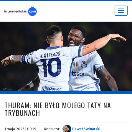
Toggle
navigat
fot. © inter.it
THURAM: NIE BYŁO MOJEGO TATY NA
TRYBUNACH
1 maja 2025 | 00:19
Redaktor:
Paweł Świnarski