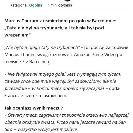
Kategoria:
Ogólna
1 min. czytania
Marcus Thuram z uśmiechem po golu w Barcelonie:
„Tata nie był na trybunach, a i tak nie był pod
wrażeniem”
„Nie było mojego taty na trybunach”
– rozpoczął żartobliwie
Marcus Thuram swoją rozmowę z Amazon Prime Video po
remisie 3:3 z Barceloną.
- Nie świętował mojego gola? Jest wymagającym ojcem,
zawsze chce ode mnie więcej. Był zadowolony, ale nie
przesadnie – w końcu mecz dopiero się zaczynał –
dodał
Francuz z szerokim uśmiechem.
Jak oceniasz wynik meczu?
- Otwarty mecz, zagraliśmy znakomicie przeciwko najlepszej
obecnie drużynie świata. Przed nami jeszcze rewanż na San
Siro – wszystko wciąż jest możliwe.