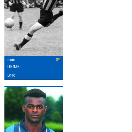
EDWIN
FIRMANI
LAT: 93