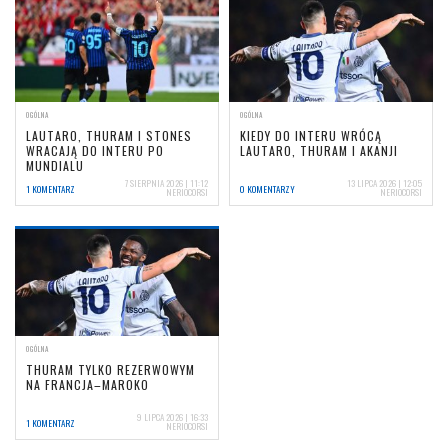
OGÓLNA
OGÓLNA
LAUTARO, THURAM I STONES
KIEDY DO INTERU WRÓCĄ
WRACAJĄ DO INTERU PO
LAUTARO, THURAM I AKANJI
MUNDIALU
7 SIERPNIA 2026 | 11:12
13 LIPCA 2026 | 12:05
1 KOMENTARZ
0 KOMENTARZY
NERIOCORSI
NERIOCORSI
OGÓLNA
THURAM TYLKO REZERWOWYM
NA FRANCJA–MAROKO
9 LIPCA 2026 | 16:33
1 KOMENTARZ
NERIOCORSI