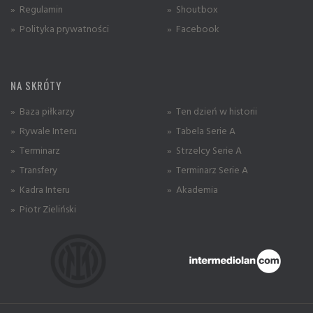
» Regulamin
» Shoutbox
» Polityka prywatności
» Facebook
NA SKRÓTY
» Baza piłkarzy
» Ten dzień w historii
» Rywale Interu
» Tabela Serie A
» Terminarz
» Strzelcy Serie A
» Transfery
» Terminarz Serie A
» Kadra Interu
» Akademia
» Piotr Zieliński