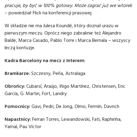
pracuje, by być w 100% gotowy. Może zagrać już we wtorek
– powiedział Flick na konferencji prasowej.
W składzie nie ma Julesa Koundé, który doznał urazu w
pierwszym meczu. Oprócz niego zabraknie też Alejandro
Balde, Marca Casado, Pablo Torre i Marca Bernala – wszyscy
leczą kontuzje.
Kadra Barcelony na mecz z Interem:
Bramkarze:
Szczesny, Peña, Astralaga
Obrońcy:
Cubarsí, Araújo, Iñigo Martínez, Christensen, Eric
García, G. Martin, Fort, Landry
Pomocnicy:
Gavi, Pedri, De Jong, Olmo, Fermín, Davrich
Napastnicy:
Ferran Torres, Lewandowski, Fati, Raphinha,
Yamal, Pau Víctor