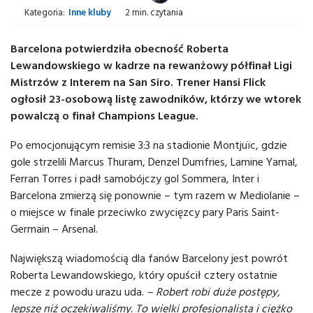
Kategoria:
Inne kluby
2 min. czytania
Barcelona potwierdziła obecność Roberta
Lewandowskiego w kadrze na rewanżowy półfinał Ligi
Mistrzów z Interem na San Siro. Trener Hansi Flick
ogłosił 23-osobową listę zawodników, którzy we wtorek
powalczą o finał Champions League.
Po emocjonującym remisie 3:3 na stadionie Montjuïc, gdzie
gole strzelili Marcus Thuram, Denzel Dumfries, Lamine Yamal,
Ferran Torres i padł samobójczy gol Sommera, Inter i
Barcelona zmierzą się ponownie – tym razem w Mediolanie –
o miejsce w finale przeciwko zwycięzcy pary Paris Saint-
Germain – Arsenal.
Największą wiadomością dla fanów Barcelony jest powrót
Roberta Lewandowskiego, który opuścił cztery ostatnie
mecze z powodu urazu uda.
– Robert robi duże postępy,
lepsze niż oczekiwaliśmy. To wielki profesjonalista i ciężko