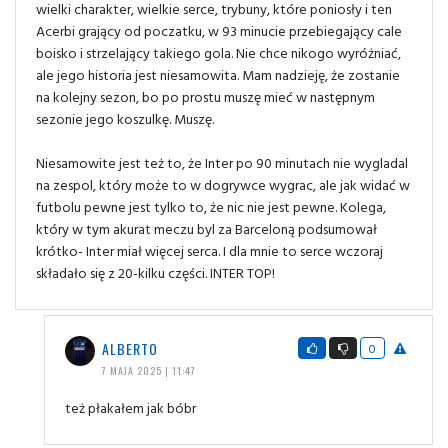
wielki charakter, wielkie serce, trybuny, które poniosły i ten
Acerbi grający od poczatku, w 93 minucie przebiegający cale
boisko i strzelający takiego gola. Nie chce nikogo wyróżniać,
ale jego historia jest niesamowita. Mam nadzieję, że zostanie
na kolejny sezon, bo po prostu muszę mieć w następnym
sezonie jego koszulkę. Muszę.
Niesamowite jest też to, że Inter po 90 minutach nie wygladal
na zespol, który może to w dogrywce wygrac, ale jak widać w
futbolu pewne jest tylko to, że nic nie jest pewne. Kolega,
który w tym akurat meczu byl za Barceloną podsumował
krótko- Inter miał więcej serca. I dla mnie to serce wczoraj
składało się z 20-kilku części. INTER TOP!
ALBERTO
0
7 MAJA 2025 | 11:47
też płakałem jak bóbr