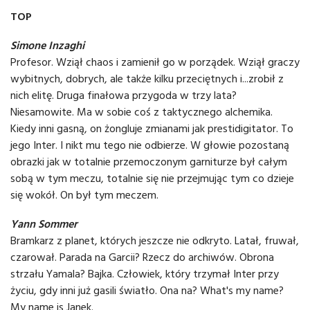
TOP
Simone Inzaghi
Profesor. Wziął chaos i zamienił go w porządek. Wziął graczy
wybitnych, dobrych, ale także kilku przeciętnych i...zrobił z
nich elitę. Druga finałowa przygoda w trzy lata?
Niesamowite. Ma w sobie coś z taktycznego alchemika.
Kiedy inni gasną, on żongluje zmianami jak prestidigitator. To
jego Inter. I nikt mu tego nie odbierze. W głowie pozostaną
obrazki jak w totalnie przemoczonym garniturze był całym
sobą w tym meczu, totalnie się nie przejmując tym co dzieje
się wokół. On był tym meczem.
Yann Sommer
Bramkarz z planet, których jeszcze nie odkryto. Latał, fruwał,
czarował. Parada na Garcii? Rzecz do archiwów. Obrona
strzału Yamala? Bajka. Człowiek, który trzymał Inter przy
życiu, gdy inni już gasili światło. Ona na? What's my name?
My name is Janek.