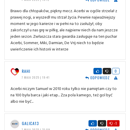
Brawo dla chłopaków, piękny mecz. Acerbi w ogóle strzelał z
prawej nogi, a wyszedł mu strzał życia. Pewnie najważniejszy
moment w jego karierze i w pełni na to zasłużył, oby
zakończył u nas grę w piłkę, ale najpierw niech da nam jeszcze
jeden sezon. Zwłaszcza stara gwardia zasługuje na ten puchar
Acerbi, Sommer, Miki, Darmian, De Vrij niech to będzie
uwieńczenie ich historii w interze
RAHI
0
ODPOWIEDZ
7 MAJA 2025 | 19:41
Acerbi niczym Samuel w 2010 roku tylko nie pamiętam czy to
na 100 była barca i jaki etap... Zza pola karnego, też gol być
albo nie być...
GALICA13
-1
ODPOWIEDZ
7 MAJA 2025 | 21:09