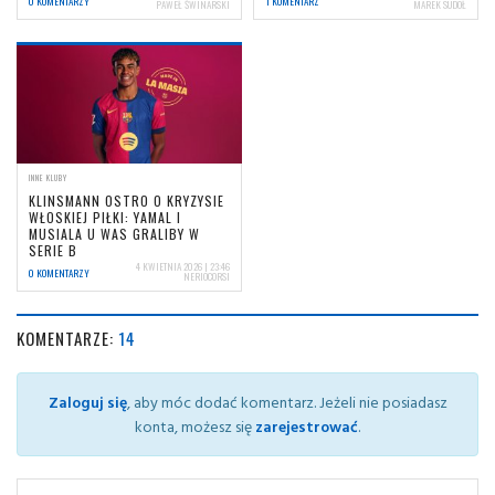
0 KOMENTARZY
1 KOMENTARZ
PAWEŁ ŚWINARSKI
MAREK SUDOŁ
INNE KLUBY
KLINSMANN OSTRO O KRYZYSIE
WŁOSKIEJ PIŁKI: YAMAL I
MUSIALA U WAS GRALIBY W
SERIE B
4 KWIETNIA 2026 | 23:46
0 KOMENTARZY
NERIOCORSI
KOMENTARZE:
14
Zaloguj się
, aby móc dodać komentarz. Jeżeli nie posiadasz
konta, możesz się
zarejestrować
.