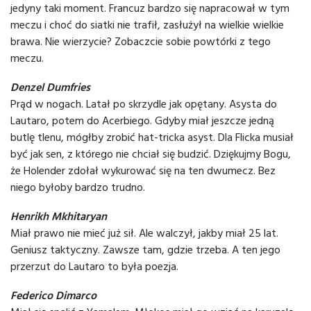
jedyny taki moment. Francuz bardzo się napracował w tym
meczu i choć do siatki nie trafił, zasłużył na wielkie wielkie
brawa. Nie wierzycie? Zobaczcie sobie powtórki z tego
meczu.
Denzel Dumfries
Prąd w nogach. Latał po skrzydle jak opętany. Asysta do
Lautaro, potem do Acerbiego. Gdyby miał jeszcze jedną
butlę tlenu, mógłby zrobić hat-tricka asyst. Dla Flicka musiał
być jak sen, z którego nie chciał się budzić. Dziękujmy Bogu,
że Holender zdołał wykurować się na ten dwumecz. Bez
niego byłoby bardzo trudno.
Henrikh Mkhitaryan
Miał prawo nie mieć już sił. Ale walczył, jakby miał 25 lat.
Geniusz taktyczny. Zawsze tam, gdzie trzeba. A ten jego
przerzut do Lautaro to była poezja.
Federico Dimarco