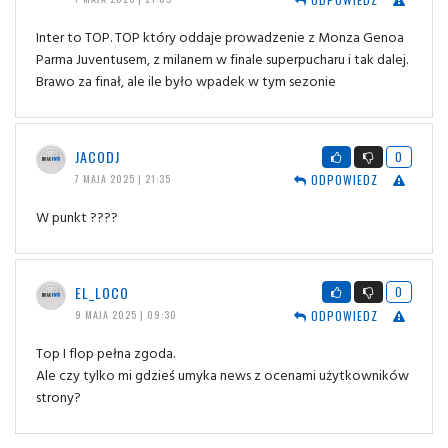
Inter to TOP. TOP który oddaje prowadzenie z Monza Genoa
Parma Juventusem, z milanem w finale superpucharu i tak dalej.
Brawo za finał, ale ile było wpadek w tym sezonie
JACODJ
0
ODPOWIEDZ
7 MAJA 2025 | 21:35
W punkt ????
EL_LOCO
0
ODPOWIEDZ
9 MAJA 2025 | 09:30
Top I flop pełna zgoda.
Ale czy tylko mi gdzieś umyka news z ocenami użytkowników
strony?