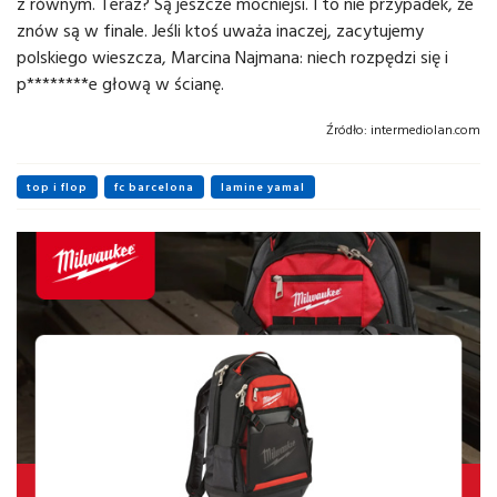
z równym. Teraz? Są jeszcze mocniejsi. I to nie przypadek, że
znów są w finale. Jeśli ktoś uważa inaczej, zacytujemy
polskiego wieszcza, Marcina Najmana: niech rozpędzi się i
p********e głową w ścianę.
Źródło:
intermediolan.com
top i flop
fc barcelona
lamine yamal