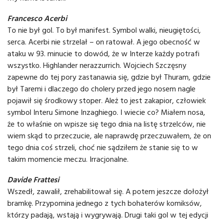
Francesco Acerbi
To nie był gol. To był manifest. Symbol walki, nieugiętości,
serca. Acerbi nie strzelał – on ratował. A jego obecność w
ataku w 93. minucie to dowód, że w Interze każdy potrafi
wszystko. Highlander nerazzurrich. Wojciech Szczęsny
zapewne do tej pory zastanawia się, gdzie był Thuram, gdzie
był Taremi i dlaczego do cholery przed jego nosem nagle
pojawił się środkowy stoper. Ależ to jest zakapior, człowiek
symbol Interu Simone Inzaghiego. I wiecie co? Miałem nosa,
że to właśnie on wpisze się tego dnia na listę strzelców, nie
wiem skąd to przeczucie, ale naprawdę przeczuwałem, że on
tego dnia coś strzeli, choć nie sądziłem że stanie się to w
takim momencie meczu. Irracjonalne.
Davide Frattesi
Wszedł, zawalił, zrehabilitował się. A potem jeszcze dołożył
bramkę. Przypomina jednego z tych bohaterów komiksów,
którzy padają, wstają i wygrywają. Drugi taki gol w tej edycji