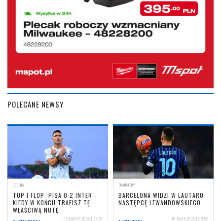
POLECANE NEWSY
OGÓLNA
TRANSFERY
TOP I FLOP: PISA 0:2 INTER -
BARCELONA WIDZI W LAUTARO
KIEDY W KOŃCU TRAFISZ TĘ
NASTĘPCĘ LEWANDOWSKIEGO
WŁAŚCIWĄ NUTĘ
1 GRUDNIA 2025 | 22:39
19 MAJA 2026 | 09:56