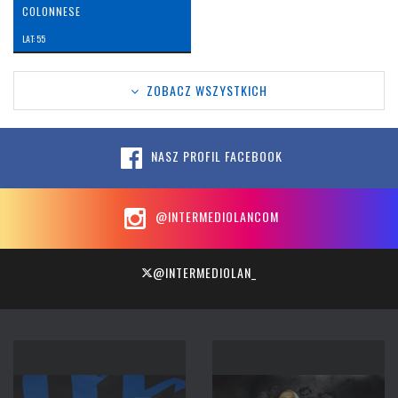
COLONNESE
LAT: 55
ZOBACZ WSZYSTKICH
NASZ PROFIL FACEBOOK
@INTERMEDIOLANCOM
@INTERMEDIOLAN_