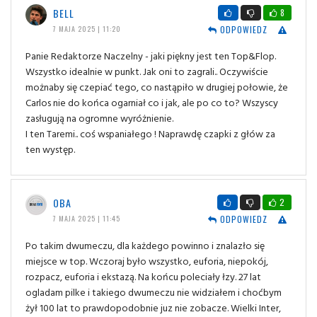
BELL
8
ODPOWIEDZ
7 MAJA 2025 | 11:20
Panie Redaktorze Naczelny - jaki piękny jest ten Top&Flop.
Wszystko idealnie w punkt. Jak oni to zagrali.. Oczywiście
możnaby się czepiać tego, co nastąpiło w drugiej połowie, że
Carlos nie do końca ogarniał co i jak, ale po co to? Wszyscy
zasługują na ogromne wyróżnienie.
I ten Taremi.. coś wspaniałego ! Naprawdę czapki z głów za
ten występ.
OBA
2
ODPOWIEDZ
7 MAJA 2025 | 11:45
Po takim dwumeczu, dla każdego powinno i znalazło się
miejsce w top. Wczoraj było wszystko, euforia, niepokój,
rozpacz, euforia i ekstazą. Na końcu poleciały łzy. 27 lat
ogladam pilke i takiego dwumeczu nie widziałem i choćbym
żył 100 lat to prawdopodobnie juz nie zobacze. Wielki Inter,