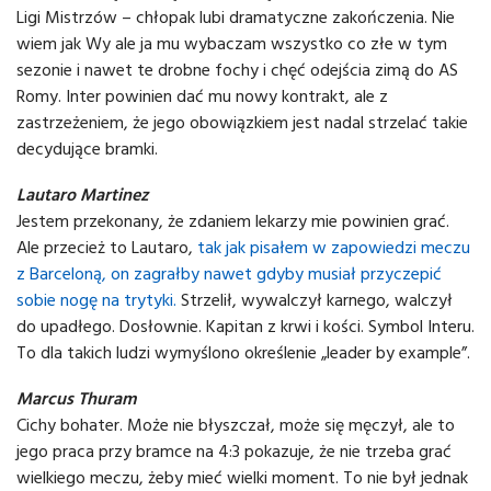
Ligi Mistrzów – chłopak lubi dramatyczne zakończenia. Nie
wiem jak Wy ale ja mu wybaczam wszystko co złe w tym
sezonie i nawet te drobne fochy i chęć odejścia zimą do AS
Romy. Inter powinien dać mu nowy kontrakt, ale z
zastrzeżeniem, że jego obowiązkiem jest nadal strzelać takie
decydujące bramki.
Lautaro Martinez
Jestem przekonany, że zdaniem lekarzy mie powinien grać.
Ale przecież to Lautaro,
tak jak pisałem w zapowiedzi meczu
z Barceloną, on zagrałby nawet gdyby musiał przyczepić
sobie nogę na trytyki.
Strzelił, wywalczył karnego, walczył
do upadłego. Dosłownie. Kapitan z krwi i kości. Symbol Interu.
To dla takich ludzi wymyślono określenie „leader by example”.
Marcus Thuram
Cichy bohater. Może nie błyszczał, może się męczył, ale to
jego praca przy bramce na 4:3 pokazuje, że nie trzeba grać
wielkiego meczu, żeby mieć wielki moment. To nie był jednak