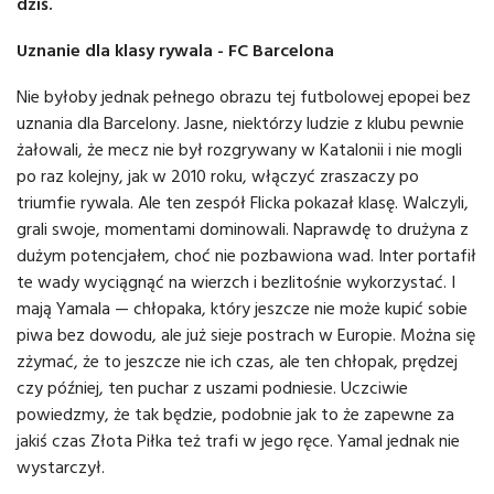
dziś.
Uznanie dla klasy rywala - FC Barcelona
Nie byłoby jednak pełnego obrazu tej futbolowej epopei bez
uznania dla Barcelony. Jasne, niektórzy ludzie z klubu pewnie
żałowali, że mecz nie był rozgrywany w Katalonii i nie mogli
po raz kolejny, jak w 2010 roku, włączyć zraszaczy po
triumfie rywala. Ale ten zespół Flicka pokazał klasę. Walczyli,
grali swoje, momentami dominowali. Naprawdę to drużyna z
dużym potencjałem, choć nie pozbawiona wad. Inter portafił
te wady wyciągnąć na wierzch i bezlitośnie wykorzystać. I
mają Yamala — chłopaka, który jeszcze nie może kupić sobie
piwa bez dowodu, ale już sieje postrach w Europie. Można się
zżymać, że to jeszcze nie ich czas, ale ten chłopak, prędzej
czy później, ten puchar z uszami podniesie. Uczciwie
powiedzmy, że tak będzie, podobnie jak to że zapewne za
jakiś czas Złota Piłka też trafi w jego ręce. Yamal jednak nie
wystarczył.