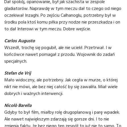
Dał spokój, opanowanie, był jak szachista w zespole
gladiatorów. Naprawdę w tym meczu dał to czego od niego
oczekiwał Inzaghi. Po zejściu Calhanoglu, potrzebny był w
środku pola ktoś komu piłka przy nodze nie przeszkadza i on
to dał Interowi w tym meczu. Dobre wejście.
Carlos Augusto
Wszedł, trochę się pogubił, ale nie uciekł. Przetrwał. I w
końcówce nawet pomagał z przodu. Wojownik do zadań
specjalnych.
Stefan de Vrij
Mało widoczny, ale potrzebny. Jak cegła w murze, o której
nikt nie mówi, ale bez niej całość by się zawaliła. Miał wiele
dobrych i ważnych interwencji.
Nicolò Barella
Gdyby to był film, miałby rolę drugoplanową i parę wpadek.
Ale nawet największym zdarzają się gorsze dni. I to nie
zmienia faktu, że bez niego ten zespół to już nie to samo. To