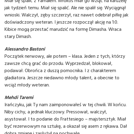
Miał się spalić z Yamalem. Młokos miał go wziąć na karuzelę
jak tydzień temu. Miał się spalić. Ale nie spalił się. Wyciągnął
wnioski. Walczył, zęby szczerzył, raz nawet odebrał piłkę jak
doświadczony weteran. I jeszcze rozpoczął akcję na 1:0.
Kibice mogą przestać marudzić na formę Dimasha. Wraca
stary Dimash.
Alessandro Bastoni
Początek nerwowy, ale potem – klasa. Jeden z tych, którzy
zawsze chcą grać do przodu. Wyprzedzał, blokował,
podawał. Obrońca z duszą pomocnika. I z charakterem
gladiatora. Jeszcze niedawno młody talent, a obecnie to
wciąż młody weteran.
Mehdi Taremi
Irańczyku, jak Ty nam zaimponowałeś w tej chwili. W końcu.
Niby cichy, a jednak kluczowy. Pressował, walczył,
asystował. I to podanie do Frattesiego – majstersztyk. Miał
być rezerwowym na sztukę, a okazał się asem z rękawa. Dał
dobrą zmianę i zasłużył na pochwałę.