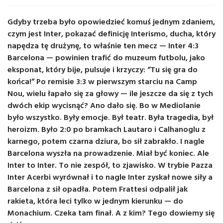
Gdyby trzeba było opowiedzieć komuś jednym zdaniem,
czym jest Inter, pokazać definicję Interismo, ducha, który
napędza tę drużynę, to właśnie ten mecz — Inter 4:3
Barcelona — powinien trafić do muzeum futbolu, jako
eksponat, który bije, pulsuje i krzyczy: “Tu się gra do
końca!” Po remisie 3:3 w pierwszym starciu na Camp
Nou, wielu łapało się za głowy — ile jeszcze da się z tych
dwóch ekip wycisnąć? Ano dało się. Bo w Mediolanie
było wszystko. Były emocje. Był teatr. Była tragedia, był
heroizm. Było 2:0 po bramkach Lautaro i Calhanoglu z
karnego, potem czarna dziura, bo sił zabrakło. I nagle
Barcelona wyszła na prowadzenie. Miał być koniec. Ale
Inter to Inter. To nie zespół, to zjawisko. W trybie Pazza
Inter Acerbi wyrównał i to nagle Inter zyskał nowe siły a
Barcelona z sił opadła. Potem Frattesi odpalił jak
rakieta, która leci tylko w jednym kierunku — do
Monachium. Czeka tam finał. A z kim? Tego dowiemy się