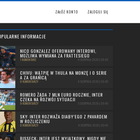
ZAŁÓŻ KONTO
ZALOGUJ SIĘ
OPULARNE INFORMACJE
NICO GONZALEZ OFEROWANY INTEROWI,
MOŻLIWA WYMIANA ZA FRATTESIEGO
1 KOMENTARZ
4 SIERPNIA 2026 | 09:42
CHIVU: WĄTPIĘ W THULA NA MONZĘ I O SERIE
A ZA GRANICĄ
0 KOMENTARZY
4 SIERPNIA 2026 | 09:45
ROMERO ŻĄDA 7 MLN EURO ROCZNIE, INTER
CZEKA NA ROZWÓJ SYTUACJI
9 KOMENTARZY
5 SIERPNIA 2026 | 09:45
SKY: INTER ROZWAŻA DIABY’EGO Z PAVARDEM
W ROZLICZENIU
0 KOMENTARZY
4 SIERPNIA 2026 | 09:41
BISSECK: INTER JEST WYJĄTKOWY, NIGDY NIE