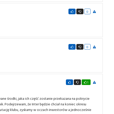
0
0
1
wane środki, jaka ich część zostanie przekazana na pokrycie
ik. Podejrzewam, że Inter będzie chciał na koniec okresu
putację klubu, zyskamy w oczach inwestorów a jednocześnie