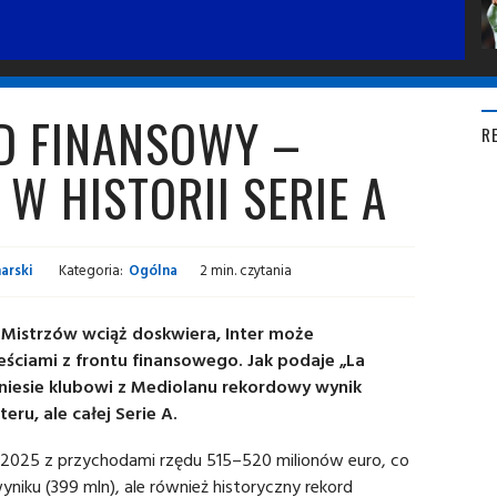
RD FINANSOWY –
R
W HISTORII SERIE A
arski
Kategoria:
Ogólna
2 min. czytania
i Mistrzów wciąż doskwiera, Inter może
eściami z frontu finansowego. Jak podaje „La
yniesie klubowi z Mediolanu rekordowy wynik
teru, ale całej Serie A.
 2025 z przychodami rzędu 515–520 milionów euro, co
yniku (399 mln), ale również historyczny rekord