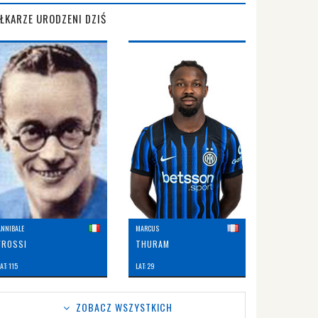
IŁKARZE URODZENI DZIŚ
ANNIBALE
MARCUS
FROSSI
THURAM
AT: 115
LAT: 29
ZOBACZ WSZYSTKICH