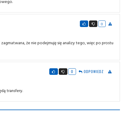
dowego.
0
i zagmatwana, że nie podejmuję się analizy tego, więc po prostu
0
ODPOWIEDZ
dą transfery.