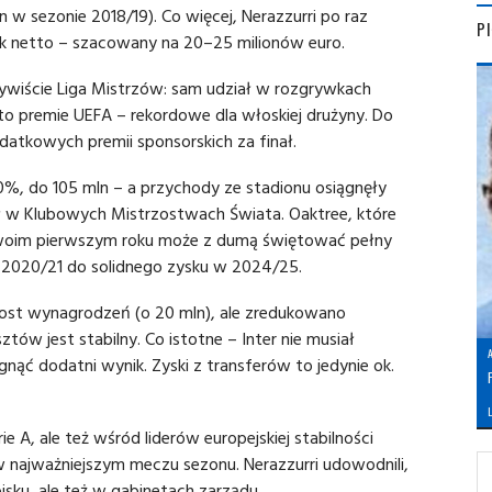
 w sezonie 2018/19). Co więcej, Nerazzurri po raz
P
k netto – szacowany na 20–25 milionów euro.
wiście Liga Mistrzów: sam udział w rozgrywkach
 to premie UEFA – rekordowe dla włoskiej drużyny. Do
datkowych premii sponsorskich za finał.
%, do 105 mln – a przychody ze stadionu osiągnęły
iał w Klubowych Mistrzostwach Świata. Oaktree, które
swoim pierwszym roku może z dumą świętować pełny
e 2020/21 do solidnego zysku w 2024/25.
ost wynagrodzeń (o 20 mln), ale zredukowano
ztów jest stabilny. Co istotne – Inter nie musiał
ć dodatni wynik. Zyski z transferów to jedynie ok.
L
rie A, ale też wśród liderów europejskiej stabilności
najważniejszym meczu sezonu. Nerazzurri udowodnili,
isku, ale też w gabinetach zarządu.