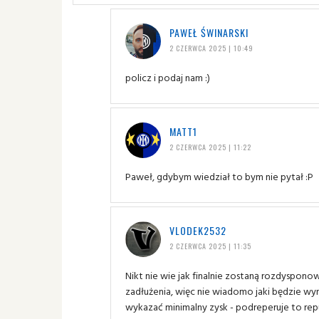
PAWEŁ ŚWINARSKI
2 CZERWCA 2025 | 10:49
policz i podaj nam :)
MATT1
2 CZERWCA 2025 | 11:22
Paweł, gdybym wiedział to bym nie pytał :P
VLODEK2532
2 CZERWCA 2025 | 11:35
Nikt nie wie jak finalnie zostaną rozdyspono
zadłużenia, więc nie wiadomo jaki będzie wyn
wykazać minimalny zysk - podreperuje to re