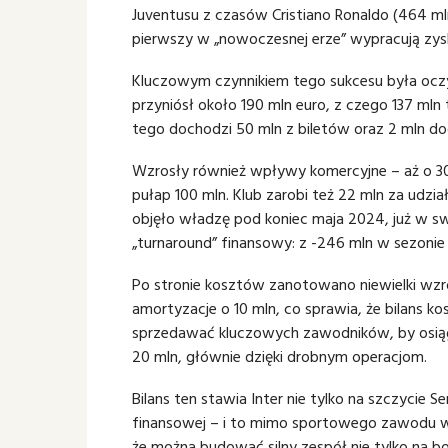
Juventusu z czasów Cristiano Ronaldo (464 mln
pierwszy w „nowoczesnej erze” wypracują zys
Kluczowym czynnikiem tego sukcesu była oczy
przyniósł około 190 mln euro, z czego 137 mln
tego dochodzi 50 mln z biletów oraz 2 mln do
Wzrosły również wpływy komercyjne – aż o 30
pułap 100 mln. Klub zarobi też 22 mln za udz
objęło władzę pod koniec maja 2024, już w 
„turnaround” finansowy: z -246 mln w sezoni
Po stronie kosztów zanotowano niewielki wzr
amortyzacje o 10 mln, co sprawia, że bilans kos
sprzedawać kluczowych zawodników, by osiągną
20 mln, głównie dzięki drobnym operacjom.
Bilans ten stawia Inter nie tylko na szczycie Se
finansowej – i to mimo sportowego zawodu w 
że można budować silny zespół nie tylko na bo