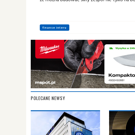
finanse interu
POLECANE NEWSY