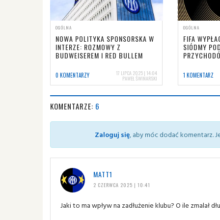
OGÓLNA
OGÓLNA
NOWA POLITYKA SPONSORSKA W
FIFA WYPŁA
INTERZE: ROZMOWY Z
SIÓDMY PO
BUDWEISEREM I RED BULLEM
PRZYCHOD
17 LIPCA 2025 | 14:04
0 KOMENTARZY
1 KOMENTARZ
PAWEŁ ŚWINARSKI
KOMENTARZE:
6
Zaloguj się
, aby móc dodać komentarz. Je
MATT1
2 CZERWCA 2025 | 10:41
Jaki to ma wpływ na zadłużenie klubu? O ile zmalał dł