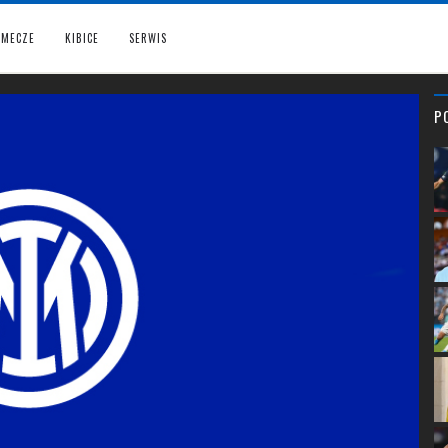
MECZE
KIBICE
SERWIS
P