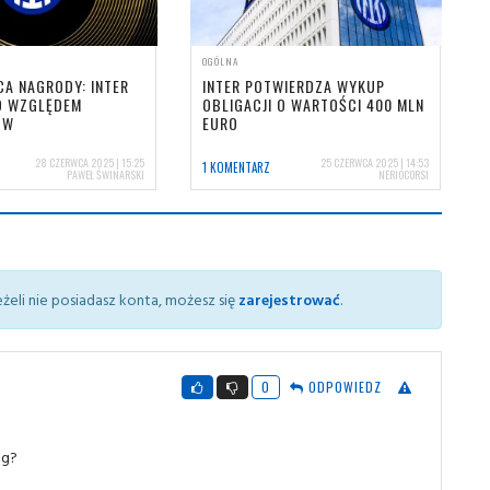
OGÓLNA
CA NAGRODY: INTER
INTER POTWIERDZA WYKUP
D WZGLĘDEM
OBLIGACJI O WARTOŚCI 400 MLN
ÓW
EURO
28 CZERWCA 2025 | 15:25
25 CZERWCA 2025 | 14:53
1 KOMENTARZ
PAWEŁ ŚWINARSKI
NERIOCORSI
żeli nie posiadasz konta, możesz się
zarejestrować
.
0
ODPOWIEDZ
ug?