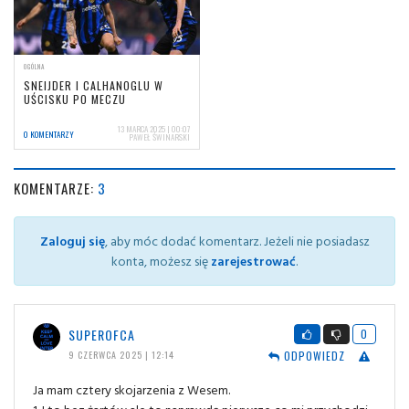
OGÓLNA
SNEIJDER I CALHANOGLU W
UŚCISKU PO MECZU
13 MARCA 2025 | 00:07
0 KOMENTARZY
PAWEŁ ŚWINARSKI
KOMENTARZE:
3
Zaloguj się
, aby móc dodać komentarz. Jeżeli nie posiadasz
konta, możesz się
zarejestrować
.
SUPEROFCA
0
ODPOWIEDZ
9 CZERWCA 2025 | 12:14
Ja mam cztery skojarzenia z Wesem.