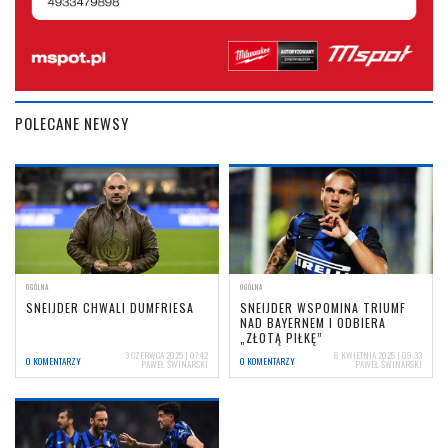
POLECANE NEWSY
OGÓLNA
OGÓLNA
SNEIJDER CHWALI DUMFRIESA
SNEIJDER WSPOMINA TRIUMF
NAD BAYERNEM I ODBIERA
„ZŁOTĄ PIŁKĘ”
3 CZERWCA 2025 | 07:42
8 KWIETNIA 2025 | 09:33
0 KOMENTARZY
0 KOMENTARZY
PAWEŁ ŚWINARSKI
PAWEŁ ŚWINARSKI