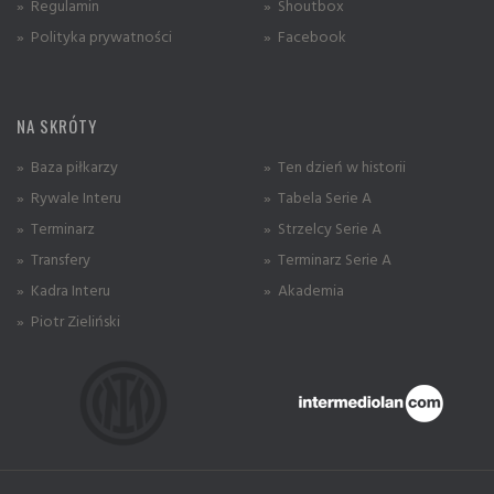
» Regulamin
» Shoutbox
» Polityka prywatności
» Facebook
NA SKRÓTY
» Baza piłkarzy
» Ten dzień w historii
» Rywale Interu
» Tabela Serie A
» Terminarz
» Strzelcy Serie A
» Transfery
» Terminarz Serie A
» Kadra Interu
» Akademia
» Piotr Zieliński