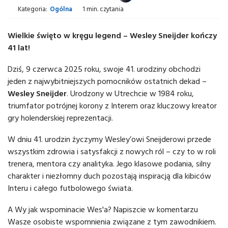
Kategoria:
Ogólna
1 min. czytania
Wielkie święto w kręgu legend – Wesley Sneijder kończy
41 lat!
Dziś, 9 czerwca 2025 roku, swoje 41. urodziny obchodzi
jeden z najwybitniejszych pomocników ostatnich dekad –
Wesley Sneijder
. Urodzony w Utrechcie w 1984 roku,
triumfator potrójnej korony z Interem oraz kluczowy kreator
gry holenderskiej reprezentacji.
W dniu 41. urodzin życzymy Wesley’owi Sneijderowi przede
wszystkim zdrowia i satysfakcji z nowych ról – czy to w roli
trenera, mentora czy analityka. Jego klasowe podania, silny
charakter i niezłomny duch pozostają inspiracją dla kibiców
Interu i całego futbolowego świata.
A Wy jak wspominacie Wes'a? Napiszcie w komentarzu
Wasze osobiste wspomnienia związane z tym zawodnikiem.