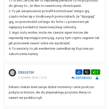
1. I to bez żartów ale to naprawdę pierwsze co mi przychodzi
do głowy to , że Wes to nawrócony chrześcijanin.
2. To jak niesamowicie potrafił kontrolować tempo gry,
często mówi się o środkowych pomocnikach, że "dyrygują"
grą, on przechodził od largo do forte i z powrotem jak
najlepszy konduktor światowej klasy orkiestry.
3. Jego rzuty wolne, może nie zawsze super mocne ale
naprawdę imponujące precyzją, a przy tym często zagrane tak
jak przeciwnik nawet sobie nie wyobrażał.
4. To niestety to jak ewidentnie zaniedbał się fizycznie po
zakończeniu kariery.
DRAGO194
1
ODPOWIEDZ
9 CZERWCA 2025 | 13:33
Eriksen i Hakan mieli swoje dobre momenty i serie podczas
pobytu w Interze, ale do playmakingu poziomu Wesa to
nawet nie podskoczyli.