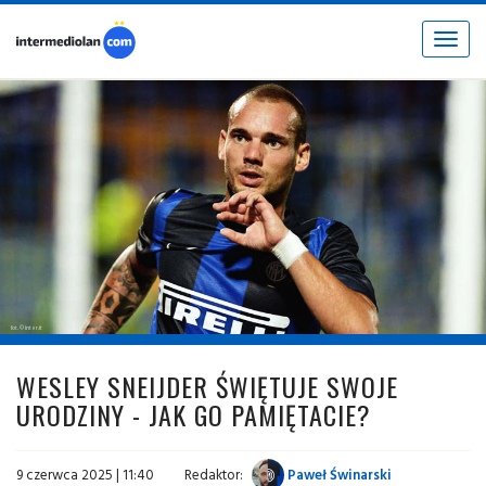
Toggle
navigat
fot. © inter.it
WESLEY SNEIJDER ŚWIĘTUJE SWOJE
URODZINY - JAK GO PAMIĘTACIE?
9 czerwca 2025 | 11:40
Redaktor:
Paweł Świnarski