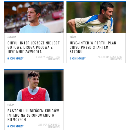
AKADEMIA
OGÓLNA
CHIVU: INTER JESZCZE NIE JEST
JUVE–INTER W PERTH: PLAN
GOTOWY, DRUGA POŁOWA Z
CHIVU PRZED STARTEM
JUVE MNIE ZAWIODŁA
SEZONU
8 SIERPNIA 2026 | 17:29
7 SIERPNIA 2026 | 10:19
0 KOMENTARZY
0 KOMENTARZY
NERIOCORSI
NERIOCORSI
OGÓLNA
BASTONI ULUBIEŃCEM KIBICÓW
INTERU NA ZGRUPOWANIU W
NIEMCZECH
22 LIPCA 2026 | 08:33
0 KOMENTARZY
NERIOCORSI