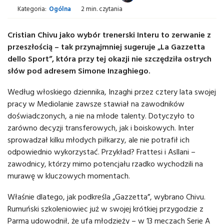
Kategoria:
Ogólna
2 min. czytania
Cristian Chivu jako wybór trenerski Interu to zerwanie z
przeszłością – tak przynajmniej sugeruje „La Gazzetta
dello Sport”, która przy tej okazji nie szczędziła ostrych
słów pod adresem Simone Inzaghiego.
Według włoskiego dziennika, Inzaghi przez cztery lata swojej
pracy w Mediolanie zawsze stawiał na zawodników
doświadczonych, a nie na młode talenty. Dotyczyło to
zarówno decyzji transferowych, jak i boiskowych. Inter
sprowadzał kilku młodych piłkarzy, ale nie potrafił ich
odpowiednio wykorzystać. Przykład? Frattesi i Asllani –
zawodnicy, którzy mimo potencjału rzadko wychodzili na
murawę w kluczowych momentach.
Właśnie dlatego, jak podkreśla „Gazzetta”, wybrano Chivu.
Rumuński szkoleniowiec już w swojej krótkiej przygodzie z
Parmą udowodnił, że ufa młodzieży – w 13 meczach Serie A