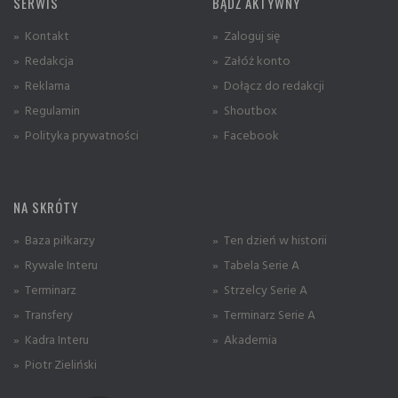
SERWIS
BĄDŹ AKTYWNY
» Kontakt
» Zaloguj się
» Redakcja
» Załóż konto
» Reklama
» Dołącz do redakcji
» Regulamin
» Shoutbox
» Polityka prywatności
» Facebook
NA SKRÓTY
» Baza piłkarzy
» Ten dzień w historii
» Rywale Interu
» Tabela Serie A
» Terminarz
» Strzelcy Serie A
» Transfery
» Terminarz Serie A
» Kadra Interu
» Akademia
» Piotr Zieliński