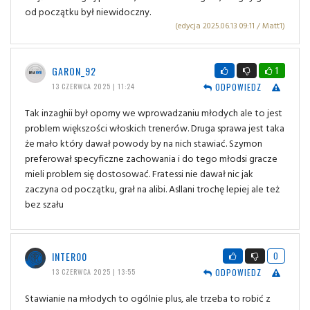
od początku był niewidoczny.
(edycja 2025.06.13 09:11 / Matt1)
GARON_92
1
ODPOWIEDZ
13 CZERWCA 2025 | 11:24
Tak inzaghii był oporny we wprowadzaniu młodych ale to jest
problem większości włoskich trenerów. Druga sprawa jest taka
że mało który dawał powody by na nich stawiać. Szymon
preferował specyficzne zachowania i do tego młodsi gracze
mieli problem się dostosować. Fratessi nie dawał nic jak
zaczyna od początku, grał na alibi. Asllani trochę lepiej ale też
bez szału
INTER00
0
ODPOWIEDZ
13 CZERWCA 2025 | 13:55
Stawianie na młodych to ogólnie plus, ale trzeba to robić z