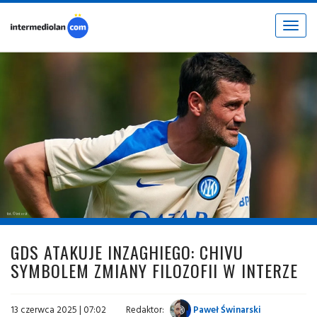
Toggle
navigat
fot. © inter.it
GDS ATAKUJE INZAGHIEGO: CHIVU
SYMBOLEM ZMIANY FILOZOFII W INTERZE
13 czerwca 2025 | 07:02
Redaktor:
Paweł Świnarski