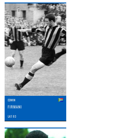
EDWIN
FIRMANI
LAT: 93