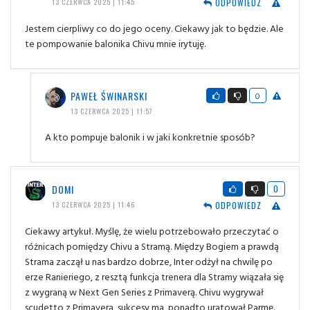
ODPOWIEDZ
13 CZERWCA 2025 | 11:45
Jestem cierpliwy co do jego oceny. Ciekawy jak to będzie. Ale
te pompowanie balonika Chivu mnie irytuję.
PAWEŁ ŚWINARSKI
0
13 CZERWCA 2025 | 11:57
A kto pompuje balonik i w jaki konkretnie sposób?
DOMI
0
ODPOWIEDZ
13 CZERWCA 2025 | 11:46
Ciekawy artykuł. Myślę, że wielu potrzebowało przeczytać o
różnicach pomiędzy Chivu a Stramą. Między Bogiem a prawdą
Strama zaczął u nas bardzo dobrze, Inter odżył na chwilę po
erze Ranieriego, z resztą funkcja trenera dla Stramy wiązała się
z wygraną w Next Gen Series z Primaverą. Chivu wygrywał
scudetto z Primaverą, sukcesy ma, ponadto uratował Parmę.