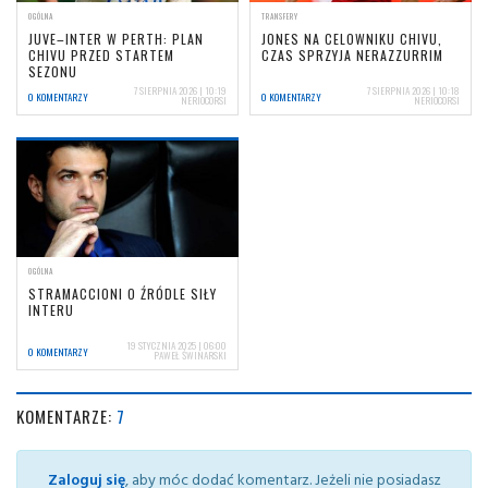
OGÓLNA
TRANSFERY
JUVE–INTER W PERTH: PLAN
JONES NA CELOWNIKU CHIVU,
CHIVU PRZED STARTEM
CZAS SPRZYJA NERAZZURRIM
SEZONU
7 SIERPNIA 2026 | 10:19
7 SIERPNIA 2026 | 10:18
0 KOMENTARZY
0 KOMENTARZY
NERIOCORSI
NERIOCORSI
OGÓLNA
STRAMACCIONI O ŹRÓDLE SIŁY
INTERU
19 STYCZNIA 2025 | 06:00
0 KOMENTARZY
PAWEŁ ŚWINARSKI
KOMENTARZE:
7
Zaloguj się
, aby móc dodać komentarz. Jeżeli nie posiadasz