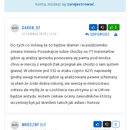
konta, możesz się
zarejestrować
.
GARON_92
2
ODPOWIEDZ
13 CZERWCA 2025 | 11:32
Do tych co mówią że to będzie dramat i w październiku
zmiana trenera. Poszukajcie sobie choćby na YT materiałów
gdzie są analizy sposobu poruszania się parmy pod wodza
chivu w meczu z empoli (tak przegrali ale chodzi o sam system
grania). W obronie jest 532 w ataku często 4231, naprawdę
godny uwagi materiał gdzie są analizowane pewne schematy.
Ja ufam że zrobi dobra robotę, nie wierzę w mistrzostwo
odrazu ale myślę że w czołówce nas utrzyma a i w LM nie
będzie wstydu. Jestem ciekaw oceny zawodników którzy
wcześniej byli już skreśleni takich jak asllani i fratessi
MROCZNY ELF
0