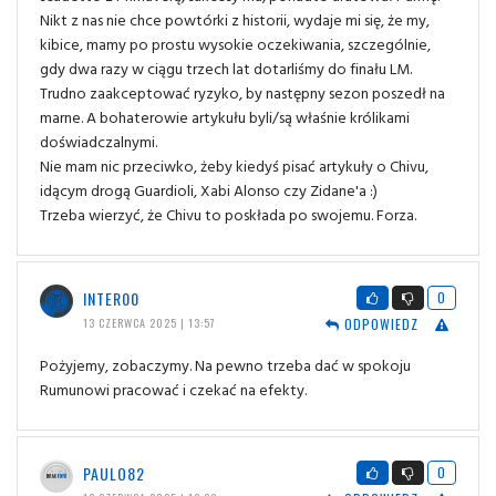
Nikt z nas nie chce powtórki z historii, wydaje mi się, że my,
kibice, mamy po prostu wysokie oczekiwania, szczególnie,
gdy dwa razy w ciągu trzech lat dotarliśmy do finału LM.
Trudno zaakceptować ryzyko, by następny sezon poszedł na
marne. A bohaterowie artykułu byli/są właśnie królikami
doświadczalnymi.
Nie mam nic przeciwko, żeby kiedyś pisać artykuły o Chivu,
idącym drogą Guardioli, Xabi Alonso czy Zidane'a :)
Trzeba wierzyć, że Chivu to poskłada po swojemu. Forza.
INTER00
0
ODPOWIEDZ
13 CZERWCA 2025 | 13:57
Pożyjemy, zobaczymy. Na pewno trzeba dać w spokoju
Rumunowi pracować i czekać na efekty.
PAULO82
0