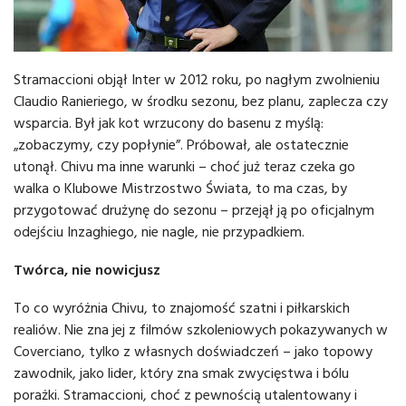
Stramaccioni objął Inter w 2012 roku, po nagłym zwolnieniu
Claudio Ranieriego, w środku sezonu, bez planu, zaplecza czy
wsparcia. Był jak kot wrzucony do basenu z myślą:
„zobaczymy, czy popłynie”. Próbował, ale ostatecznie
utonął. Chivu ma inne warunki – choć już teraz czeka go
walka o Klubowe Mistrzostwo Świata, to ma czas, by
przygotować drużynę do sezonu – przejął ją po oficjalnym
odejściu Inzaghiego, nie nagle, nie przypadkiem.
Twórca, nie nowicjusz
To co wyróżnia Chivu, to znajomość szatni i piłkarskich
realiów. Nie zna jej z filmów szkoleniowych pokazywanych w
Coverciano, tylko z własnych doświadczeń – jako topowy
zawodnik, jako lider, który zna smak zwycięstwa i bólu
porażki. Stramaccioni, choć z pewnością utalentowany i