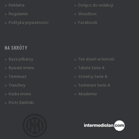
» Reklama
» Dołącz do redakcji
» Regulamin
» Shoutbox
» Polityka prywatności
» Facebook
NA SKRÓTY
» Baza piłkarzy
» Ten dzień w historii
» Rywale Interu
» Tabela Serie A
» Terminarz
» Strzelcy Serie A
» Transfery
» Terminarz Serie A
» Kadra Interu
» Akademia
» Piotr Zieliński