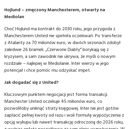
Hojlund – zmęczony Manchesterem, otwarty na
Mediolan
Choć Hojlund ma kontrakt do 2030 roku, jego przygoda z
Manchesterem United nie spełniła oczekiwań. Po transferze
z Atalanty za 70 milionów euro, w dwóch sezonach zdobył
zaledwie 26 bramek. „Czerwone Diabły” borykają się z
kryzysem, a sam zawodnik nie ukrywa, że myśli o nowym
rozdziale – najlepiej w Mediolanie. Inter wierzy w jego
potencjał i chce pomóc mu odzyskać impet.
Jak dogadać się z United?
Kluczowym punktem negocjacji jest forma transakcji.
Manchester United oczekuje 45 milionów euro, co
pozwoliłoby uniknąć straty księgowej. Inter nie jest gotów
zapłacić pełnej kwoty od razu i woli formułę wypożyczenia z
opcją wykupu lub nawet transakcję odroczoną do 2026 roku,
z wyższą opłatą początkową za sam okres wypożyczenia. W