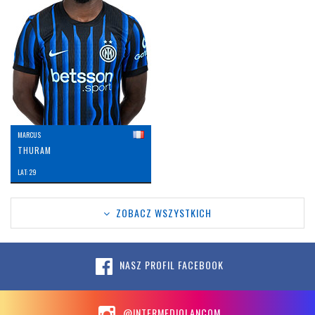
MARCUS
THURAM
LAT: 29
ZOBACZ WSZYSTKICH
NASZ PROFIL FACEBOOK
@INTERMEDIOLANCOM