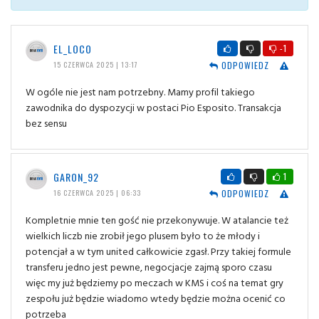
EL_LOCO
-1
ODPOWIEDZ
15 CZERWCA 2025 | 13:17
W ogóle nie jest nam potrzebny. Mamy profil takiego
zawodnika do dyspozycji w postaci Pio Esposito. Transakcja
bez sensu
GARON_92
1
ODPOWIEDZ
16 CZERWCA 2025 | 06:33
Kompletnie mnie ten gość nie przekonywuje. W atalancie też
wielkich liczb nie zrobił jego plusem było to że młody i
potencjał a w tym united całkowicie zgasł. Przy takiej formule
transferu jedno jest pewne, negocjacje zajmą sporo czasu
więc my już będziemy po meczach w KMS i coś na temat gry
zespołu już będzie wiadomo wtedy będzie można ocenić co
potrzeba