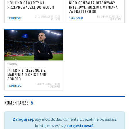
HOJLUND OTWARTY NA
NICO GONZALEZ OFEROWANY
PRZEPROWADZKĘ DO WŁOCH
INTEROWI, MOŻLIWA WYMIANA
ZA FRATTESIEGO
21 CZERWCA 2025 | 13:37
4 SIERPNIA 2026 | 09:42
1 KOMENTARZ
1 KOMENTARZ
INTER00
NERIOCORSI
TRANSFERY
INTER NIE REZYGNUJE Z
MARZENIA O CRISTIANIE
ROMERO
1 SIERPNIA 2026 | 10:39
1 KOMENTARZ
NERIOCORSI
KOMENTARZE:
5
Zaloguj się
, aby móc dodać komentarz. Jeżeli nie posiadasz
konta, możesz się
zarejestrować
.