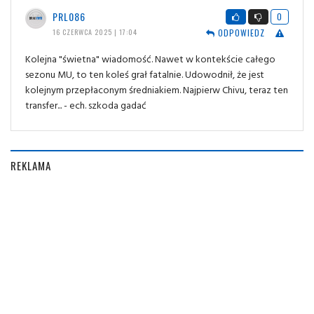
PRL086
0
ODPOWIEDZ
16 CZERWCA 2025 | 17:04
Kolejna "świetna" wiadomość. Nawet w kontekście całego
sezonu MU, to ten koleś grał fatalnie. Udowodnił, że jest
kolejnym przepłaconym średniakiem. Najpierw Chivu, teraz ten
transfer... - ech. szkoda gadać
REKLAMA