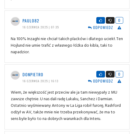
PAULO82
0
ODPOWIEDZ
16 CZERWCA 2025 | 07:35
Na 100% Inzaghi nie chciał takich placków i dlatego uciekł. Ten
Hojlund nie umie trafić z własnego łóżka do kibla, taki to
napadzior.
DONPIETRO
0
ODPOWIEDZ
16 CZERWCA 2025 | 16:13
Wiem, że większość jest przeciw ale ja tam niewypały z MU
zawsze chętnie. U nas dali radę Lukaku, Sanchez i Darmian.
Ostatnio wyśmiewany Antony w La Liga robił furorę, Rashford
odżył w AV, także mnie nie trzeba przekonywać, że ma to
sens byle było to na dobrych warunkach dla Interu.