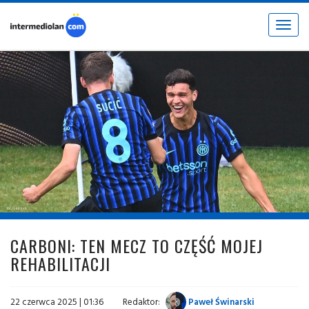
Toggle
navigat
fot. © Inter.it
CARBONI: TEN MECZ TO CZĘŚĆ MOJEJ
REHABILITACJI
22 czerwca 2025 | 01:36
Redaktor:
Paweł Świnarski