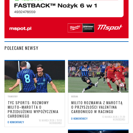
POLECANE NEWSY
TRANSFERY
OGÓLNA
TYC SPORTS: ROZMOWY
MILITO ROZMAWIA Z MAROTTĄ
MILITO–MAROTTA O
O PRZYSZŁOŚCI VALENTINA
PRZEDŁUŻENIU WYPOŻYCZENIA
CARBONIEGO W RACINGU
CARBONIEGO
13 MARCA 2026 | 21:29
0 KOMENTARZY
NERIOCORSI
16 MARCA 2026 | 15:53
0 KOMENTARZY
NERIOCORSI