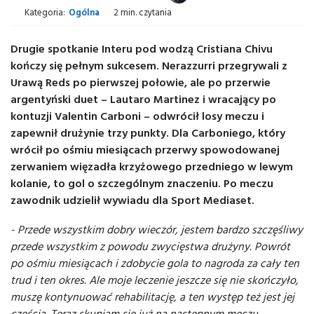
Kategoria:
Ogólna
2 min. czytania
Drugie spotkanie Interu pod wodzą Cristiana Chivu
kończy się pełnym sukcesem. Nerazzurri przegrywali z
Urawą Reds po pierwszej połowie, ale po przerwie
argentyński duet – Lautaro Martinez i wracający po
kontuzji Valentin Carboni – odwrócił losy meczu i
zapewnił drużynie trzy punkty. Dla Carboniego, który
wrócił po ośmiu miesiącach przerwy spowodowanej
zerwaniem więzadła krzyżowego przedniego w lewym
kolanie, to gol o szczególnym znaczeniu. Po meczu
zawodnik udzielił wywiadu dla Sport Mediaset.
- Przede wszystkim dobry wieczór, jestem bardzo szczęśliwy
przede wszystkim z powodu zwycięstwa drużyny. Powrót
po ośmiu miesiącach i zdobycie gola to nagroda za cały ten
trud i ten okres. Ale moje leczenie jeszcze się nie skończyło,
muszę kontynuować rehabilitację, a ten występ też jest jej
częścią. Teraz skupiam się już na następnym meczu.