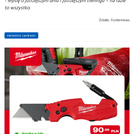
- Myślę o jutrzejszym dniu i jutrzejszym treningu – na razie
to wszystko.
Źródło:
Fcinternews
valentin carboni