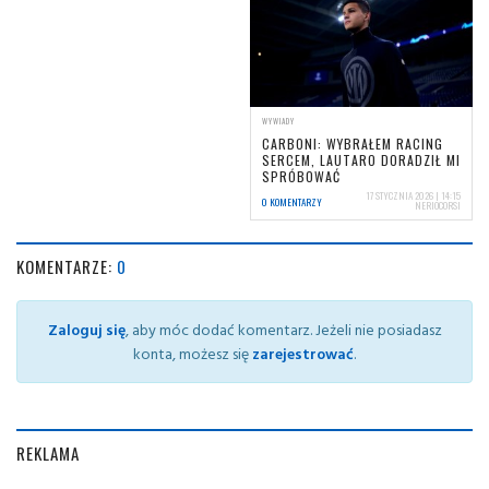
WYWIADY
CARBONI: WYBRAŁEM RACING
SERCEM, LAUTARO DORADZIŁ MI
SPRÓBOWAĆ
17 STYCZNIA 2026 | 14:15
0 KOMENTARZY
NERIOCORSI
KOMENTARZE:
0
Zaloguj się
, aby móc dodać komentarz. Jeżeli nie posiadasz
konta, możesz się
zarejestrować
.
REKLAMA