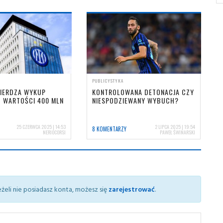
PUBLICYSTYKA
WIERDZA WYKUP
KONTROLOWANA DETONACJA CZY
O WARTOŚCI 400 MLN
NIESPODZIEWANY WYBUCH?
25 CZERWCA 2025 | 14:53
2 LIPCA 2025 | 19:54
8 KOMENTARZY
NERIOCORSI
PAWEŁ ŚWINARSKI
żeli nie posiadasz konta, możesz się
zarejestrować
.