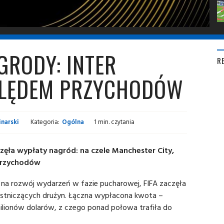
GRODY: INTER
R
GLĘDEM PRZYCHODÓW
narski
Kategoria:
Ogólna
1 min. czytania
zęła wypłaty nagród: na czele Manchester City,
przychodów
 na rozwój wydarzeń w fazie pucharowej, FIFA zaczęła
stniczących drużyn. Łączna wypłacona kwota –
ilionów dolarów, z czego ponad połowa trafiła do