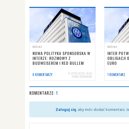
OGÓLNA
OGÓLNA
NOWA POLITYKA SPONSORSKA W
INTER POT
INTERZE: ROZMOWY Z
OBLIGACJI 
BUDWEISEREM I RED BULLEM
EURO
17 LIPCA 2025 | 14:04
0 KOMENTARZY
1 KOMENTARZ
PAWEŁ ŚWINARSKI
KOMENTARZE:
1
Zaloguj się
, aby móc dodać komentarz. Je