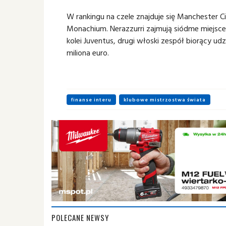
W rankingu na czele znajduje się Manchester Ci
Monachium. Nerazzurri zajmują siódme miejsc
kolei Juventus, drugi włoski zespół biorący udz
miliona euro.
finanse interu
klubowe mistrzostwa świata
POLECANE NEWSY