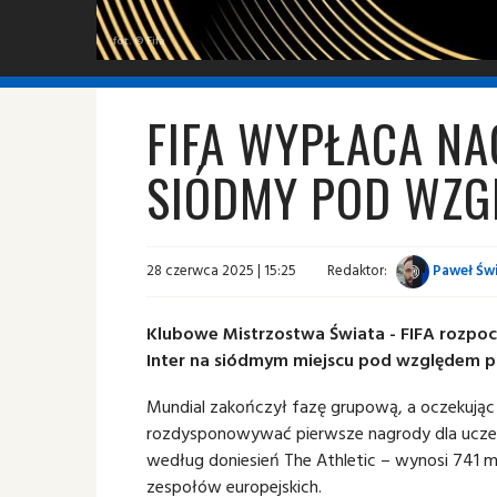
fot. © Fifa
FIFA WYPŁACA NA
SIÓDMY POD WZ
28 czerwca 2025 | 15:25
Redaktor:
Paweł Świ
Klubowe Mistrzostwa Świata - FIFA rozpoc
Inter na siódmym miejscu pod względem 
Mundial zakończył fazę grupową, a oczekując
rozdysponowywać pierwsze nagrody dla ucze
według doniesień The Athletic – wynosi 741 m
zespołów europejskich.