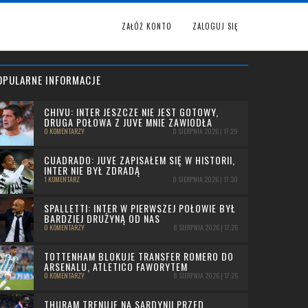
ZAŁÓŻ KONTO
ZALOGUJ SIĘ
OPULARNE INFORMACJE
CHIVU: INTER JESZCZE NIE JEST GOTOWY,
DRUGA POŁOWA Z JUVE MNIE ZAWIODŁA
0 KOMENTARZY
8 SIERPNIA 2026 | 17:29
CUADRADO: JUVE ZAPISAŁEM SIĘ W HISTORII,
INTER NIE BYŁ ZDRADĄ
1 KOMENTARZ
8 SIERPNIA 2026 | 17:30
SPALLETTI: INTER W PIERWSZEJ POŁOWIE BYŁ
BARDZIEJ DRUŻYNĄ OD NAS
0 KOMENTARZY
8 SIERPNIA 2026 | 17:26
TOTTENHAM BLOKUJE TRANSFER ROMERO DO
ARSENALU, ATLETICO FAWORYTEM
0 KOMENTARZY
8 SIERPNIA 2026 | 17:26
THURAM TRENUJE NA SARDYNII PRZED