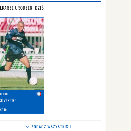
IŁKARZE URODZENI DZIŚ
MICKAEL
SILVESTRE
AT: 49
ZOBACZ WSZYSTKICH