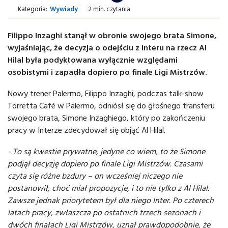
Kategoria:
Wywiady
2 min. czytania
Filippo Inzaghi stanął w obronie swojego brata Simone,
wyjaśniając, że decyzja o odejściu z Interu na rzecz Al
Hilal była podyktowana wyłącznie względami
osobistymi i zapadła dopiero po finale Ligi Mistrzów.
Nowy trener Palermo, Filippo Inzaghi, podczas talk-show
Torretta Café w Palermo, odniósł się do głośnego transferu
swojego brata, Simone Inzaghiego, który po zakończeniu
pracy w Interze zdecydował się objąć Al Hilal.
- To są kwestie prywatne, jedyne co wiem, to że Simone
podjął decyzję dopiero po finale Ligi Mistrzów. Czasami
czyta się różne bzdury – on wcześniej niczego nie
postanowił, choć miał propozycje, i to nie tylko z Al Hilal.
Zawsze jednak priorytetem był dla niego Inter. Po czterech
latach pracy, zwłaszcza po ostatnich trzech sezonach i
dwóch finałach Ligi Mistrzów, uznał prawdopodobnie, że