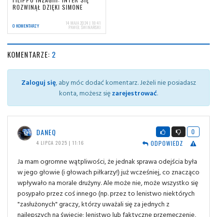
ROZWINĄŁ DZIĘKI SIMONE
14 MAJA 2024 | 18:41
0 KOMENTARZY
PAWEŁ ŚWINARSKI
KOMENTARZE:
2
Zaloguj się
, aby móc dodać komentarz. Jeżeli nie posiadasz
konta, możesz się
zarejestrować
.
DANEQ
0
ODPOWIEDZ
4 LIPCA 2025 | 11:16
Ja mam ogromne wątpliwości, że jednak sprawa odejścia była
w jego głowie (i głowach piłkarzy!) już wcześniej, co znacząco
wpływało na morale drużyny. Ale może nie, może wszystko się
posypało przez coś innego (np. przez to lenistwo niektórych
"zasłużonych" graczy, którzy uważali się za jednych z
najlepszych na świecie; lenistwo lub faktyczne przemęczenie,