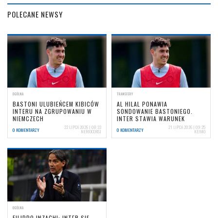
POLECANE NEWSY
OGÓLNA
TRANSFERY
BASTONI ULUBIEŃCEM KIBICÓW
AL HILAL PONAWIA
INTERU NA ZGRUPOWANIU W
SONDOWANIE BASTONIEGO.
NIEMCZECH
INTER STAWIA WARUNEK
22 LIPCA 2026 | 08:33
21 LIPCA 2026 | 09:25
0 KOMENTARZY
0 KOMENTARZY
NERIOCORSI
KEJMO
OGÓLNA
FILIPPO INZAGHI: INTER SIĘ