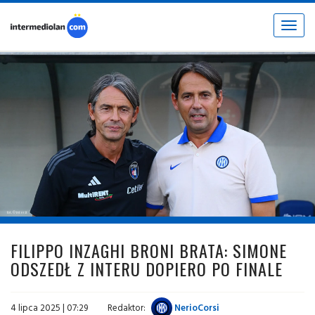
Toggle
navigat
fot. © inter.it
FILIPPO INZAGHI BRONI BRATA: SIMONE
ODSZEDŁ Z INTERU DOPIERO PO FINALE
4 lipca 2025 | 07:29
Redaktor:
NerioCorsi