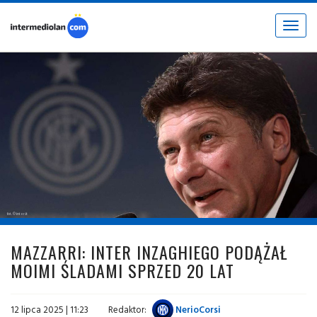
Toggle
navigat
fot. © inter.it
MAZZARRI: INTER INZAGHIEGO PODĄŻAŁ
MOIMI ŚLADAMI SPRZED 20 LAT
12 lipca 2025 | 11:23
Redaktor:
NerioCorsi