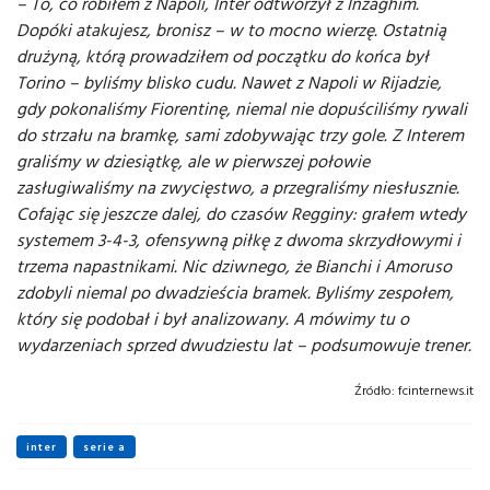
– To, co robiłem z Napoli, Inter odtworzył z Inzaghim.
Dopóki atakujesz, bronisz – w to mocno wierzę. Ostatnią
drużyną, którą prowadziłem od początku do końca był
Torino – byliśmy blisko cudu. Nawet z Napoli w Rijadzie,
gdy pokonaliśmy Fiorentinę, niemal nie dopuściliśmy rywali
do strzału na bramkę, sami zdobywając trzy gole. Z Interem
graliśmy w dziesiątkę, ale w pierwszej połowie
zasługiwaliśmy na zwycięstwo, a przegraliśmy niesłusznie.
Cofając się jeszcze dalej, do czasów Regginy: grałem wtedy
systemem 3-4-3, ofensywną piłkę z dwoma skrzydłowymi i
trzema napastnikami. Nic dziwnego, że Bianchi i Amoruso
zdobyli niemal po dwadzieścia bramek. Byliśmy zespołem,
który się podobał i był analizowany. A mówimy tu o
wydarzeniach sprzed dwudziestu lat – podsumowuje trener.
Źródło:
fcinternews.it
inter
serie a