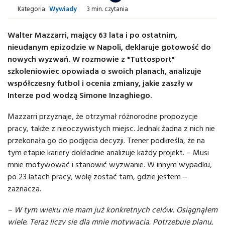
Kategoria:
Wywiady
3 min. czytania
Walter Mazzarri, mający 63 lata i po ostatnim,
nieudanym epizodzie w Napoli, deklaruje gotowość do
nowych wyzwań. W rozmowie z "Tuttosport"
szkoleniowiec opowiada o swoich planach, analizuje
współczesny futbol i ocenia zmiany, jakie zaszły w
Interze pod wodzą Simone Inzaghiego.
Mazzarri przyznaje, że otrzymał różnorodne propozycje
pracy, także z nieoczywistych miejsc. Jednak żadna z nich nie
przekonała go do podjęcia decyzji. Trener podkreśla, że na
tym etapie kariery dokładnie analizuje każdy projekt. – Musi
mnie motywować i stanowić wyzwanie. W innym wypadku,
po 23 latach pracy, wolę zostać tam, gdzie jestem –
zaznacza.
– W tym wieku nie mam już konkretnych celów. Osiągnąłem
wiele. Teraz liczy się dla mnie motywacja. Potrzebuję planu,