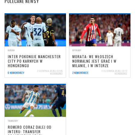
POLECANE NEWSY
OGÓLNA
WYWIADY
INTER POKONUJE MANCHESTER
MORATA: WE WŁOSZECH
CITY PO KARNYCH W
NORMALNE JEST GRAĆ I W
HONGKONGU
MILANIE, I W INTERZE
2 SIERPNIA 2026 | 02:45
11 CZERWCA 2026 | 22:17
0 KOMENTARZY
2 KOMENTARZE
NERIOCORSI
NERIOCORSI
TRANSFERY
ROMERO CORAZ DALEJ OD
INTERU: TRANSFER