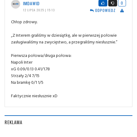
IMDAWID
0
ODPOWIEDZ
12 LIPCA 2025 | 15:13
Chłop zdrowy.
„Z Interem graliśmy w dziesiątkę, ale w pierwszej połowie
zasługiwaliśmy na zwycięstwo, a przegraliśmy niesłusznie.”
Pierwsza połowa/druga połowa:
Napoli Inter
xG 0.09/0.13 0.41/1.78
Strzały 2/4 7/15
Na bramkę 0/1 1/5
Faktycznie niesłusznie xD
REKLAMA