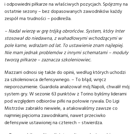
i odpowiedni piłkarze na właściwych pozycjach. Spójrzmy na
ostatnie sezony – bez dopasowanych zawodników każdy
zespół ma trudności – podkreśla.
– Nadal wierzę w grę trójką obrońców. System, który Inter
stosował do niedawna, z wahadłowymi wchodzącymi w
pole karne, wdrażam od lat. To ustawienie znam najlepiej.
Nie mam jednak problemów z innymi schematami – moduły
tworzą piłkarze – zaznacza szkoleniowiec.
Mazzarri odnosi się także do opinii, według których uchodzi
za szkoleniowca defensywnego. – To błąd, wręcz
nieporozumienie. Guardiola analizował mój Napoli, chwalił mój
system gry. W sezonie 63 punktów z Torino byliśmy liderami
pod względem odbiorów piłki na połowie rywala. Do Ligi
Mistrzów zabrakło niewiele, a atakowaliśmy zawsze co
najmniej pięcioma zawodnikami, nawet przeciwko
defensywie ustawionej na czterech – stwierdza.