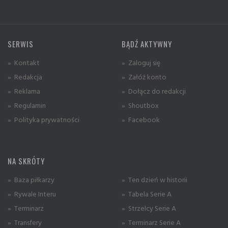
SERWIS
BĄDŹ AKTYWNY
» Kontakt
» Zaloguj się
» Redakcja
» Załóż konto
» Reklama
» Dołącz do redakcji
» Regulamin
» Shoutbox
» Polityka prywatności
» Facebook
NA SKRÓTY
» Baza piłkarzy
» Ten dzień w historii
» Rywale Interu
» Tabela Serie A
» Terminarz
» Strzelcy Serie A
» Transfery
» Terminarz Serie A