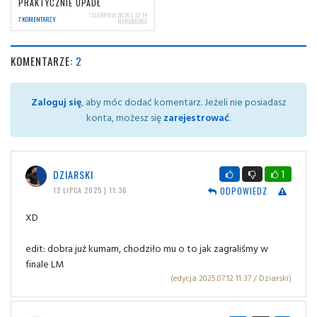
PRAKTYCZNIE UPADŁ
7 SIERPNIA 2026 | 12:14
7 KOMENTARZY
NERIOCORSI
KOMENTARZE:
2
Zaloguj się
, aby móc dodać komentarz. Jeżeli nie posiadasz
konta, możesz się
zarejestrować
.
DZIARSKI
1
ODPOWIEDZ
12 LIPCA 2025 | 11:36
XD
edit: dobra już kumam, chodziło mu o to jak zagraliśmy w
finale LM
(edycja 2025.07.12 11:37 / Dziarski)