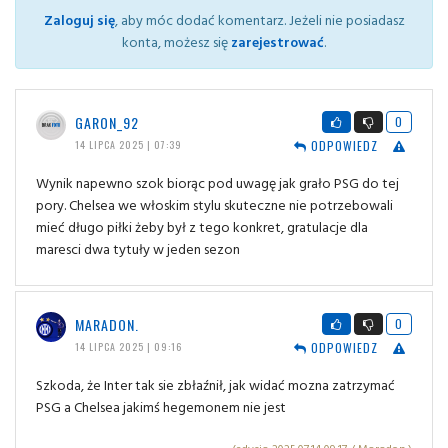
Zaloguj się
, aby móc dodać komentarz. Jeżeli nie posiadasz
konta, możesz się
zarejestrować
.
GARON_92
0
ODPOWIEDZ
14 LIPCA 2025 | 07:39
Wynik napewno szok biorąc pod uwagę jak grało PSG do tej
pory. Chelsea we włoskim stylu skuteczne nie potrzebowali
mieć długo piłki żeby był z tego konkret, gratulacje dla
maresci dwa tytuły w jeden sezon
MARADON.
0
ODPOWIEDZ
14 LIPCA 2025 | 09:16
Szkoda, że Inter tak sie zbłaźnił, jak widać mozna zatrzymać
PSG a Chelsea jakimś hegemonem nie jest