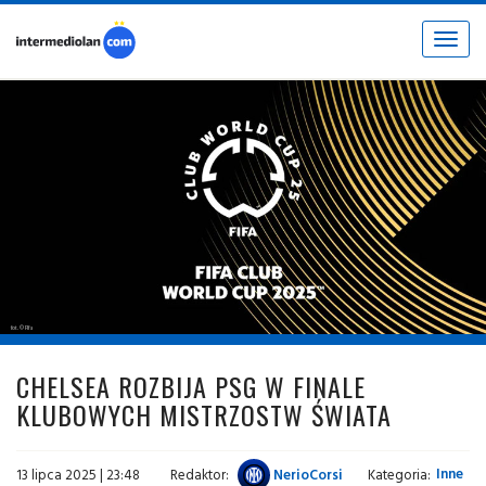
Toggle
navigat
fot. © FIfa
CHELSEA ROZBIJA PSG W FINALE
KLUBOWYCH MISTRZOSTW ŚWIATA
13 lipca 2025 | 23:48
Redaktor:
NerioCorsi
Kategoria:
Inne