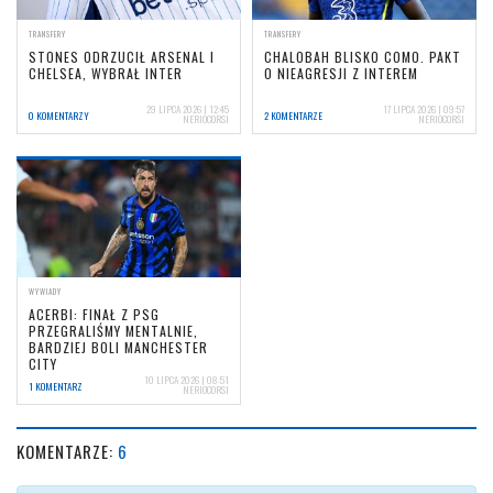
TRANSFERY
TRANSFERY
STONES ODRZUCIŁ ARSENAL I
CHALOBAH BLISKO COMO. PAKT
CHELSEA, WYBRAŁ INTER
O NIEAGRESJI Z INTEREM
29 LIPCA 2026 | 12:45
17 LIPCA 2026 | 09:57
0 KOMENTARZY
2 KOMENTARZE
NERIOCORSI
NERIOCORSI
WYWIADY
ACERBI: FINAŁ Z PSG
PRZEGRALIŚMY MENTALNIE,
BARDZIEJ BOLI MANCHESTER
CITY
10 LIPCA 2026 | 08:51
1 KOMENTARZ
NERIOCORSI
KOMENTARZE:
6