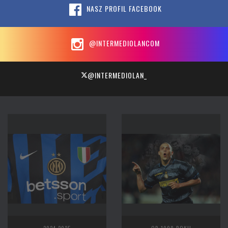
NASZ PROFIL FACEBOOK
@INTERMEDIOLANCOM
@INTERMEDIOLAN_