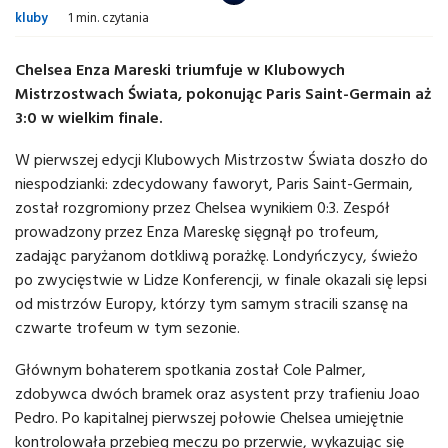
kluby
1 min. czytania
Chelsea Enza Mareski triumfuje w Klubowych
Mistrzostwach Świata, pokonując Paris Saint-Germain aż
3:0 w wielkim finale.
W pierwszej edycji Klubowych Mistrzostw Świata doszło do
niespodzianki: zdecydowany faworyt, Paris Saint-Germain,
został rozgromiony przez Chelsea wynikiem 0:3. Zespół
prowadzony przez Enza Mareskę sięgnął po trofeum,
zadając paryżanom dotkliwą porażkę. Londyńczycy, świeżo
po zwycięstwie w Lidze Konferencji, w finale okazali się lepsi
od mistrzów Europy, którzy tym samym stracili szansę na
czwarte trofeum w tym sezonie.
Głównym bohaterem spotkania został Cole Palmer,
zdobywca dwóch bramek oraz asystent przy trafieniu Joao
Pedro. Po kapitalnej pierwszej połowie Chelsea umiejętnie
kontrolowała przebieg meczu po przerwie, wykazując się