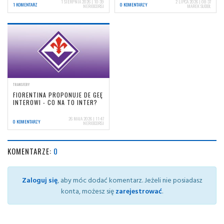
1 SIERPNIA 2026 | 10:39
2 LIPCA 2026 | 08:37
1 KOMENTARZ
0 KOMENTARZY
NERIOCORSI
MAREK SUDOŁ
TRANSFERY
FIORENTINA PROPONUJE DE GEĘ
INTEROWI - CO NA TO INTER?
26 MAJA 2026 | 11:47
0 KOMENTARZY
NERIOCORSI
KOMENTARZE:
0
Zaloguj się
, aby móc dodać komentarz. Jeżeli nie posiadasz
konta, możesz się
zarejestrować
.