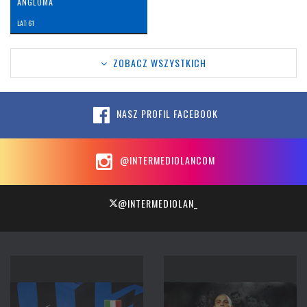
ANGLOMA
LAT: 61
ZOBACZ WSZYSTKICH
NASZ PROFIL FACEBOOK
@INTERMEDIOLANCOM
@INTERMEDIOLAN_