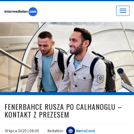
Toggle
navigat
fot. © inter.it
FENERBAHCE RUSZA PO CALHANOGLU –
KONTAKT Z PREZESEM
19 lipca 2025 | 08:05
Redaktor:
NerioCorsi