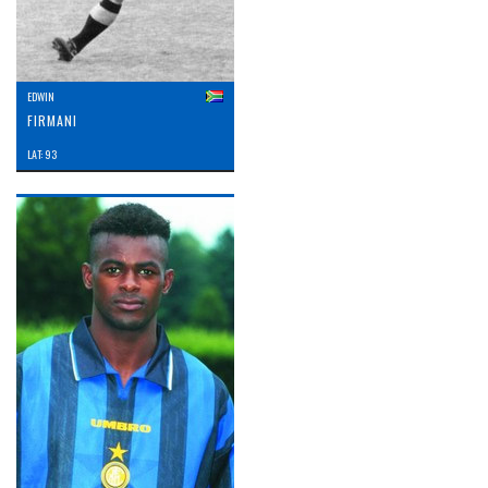
EDWIN
FIRMANI
LAT: 93