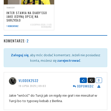
TRANSFERY
INTER STAWIA NA DIABY’EGO
JAKO JEDYNĄ OPCJĘ NA
SKRZYDŁO
6 SIERPNIA 2026 | 11:05
1 KOMENTARZ
NERIOCORSI
KOMENTARZE:
2
Zaloguj się
, aby móc dodać komentarz. Jeżeli nie posiadasz
konta, możesz się
zarejestrować
.
VLODEK2532
0
ODPOWIEDZ
19 LIPCA 2025 | 09:03
Jakie "wrócić" do Turcji jak on nigdy nie grał i nie mieszkał w
Turcji bo to typowy kebab z Berlina.