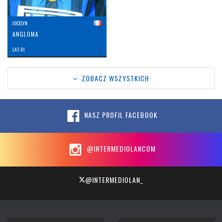
JOCELYN
ANGLOMA
LAT: 61
ZOBACZ WSZYSTKICH
NASZ PROFIL FACEBOOK
@INTERMEDIOLANCOM
@INTERMEDIOLAN_