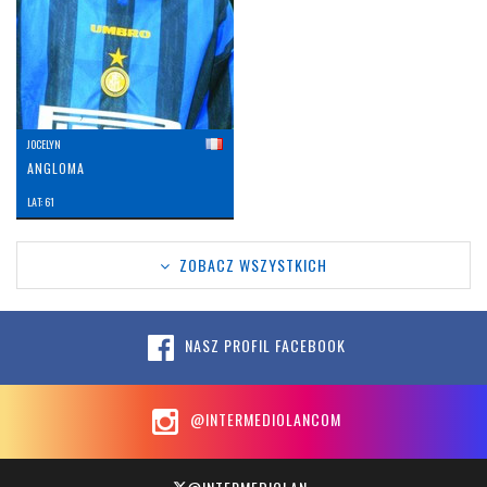
JOCELYN
ANGLOMA
LAT: 61
ZOBACZ WSZYSTKICH
NASZ PROFIL FACEBOOK
@INTERMEDIOLANCOM