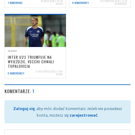
25 MAJA 2026 | 10:35
16 LISTOPADA 2025 | 12:32
1 KOMENTARZ
0 KOMENTARZY
KEJMO
NERIOCORSI
AKADEMIA
INTER U23 TRIUMFUJE NA
WYJEŹDZIE, VECCHI CHWALI
TOPALOVICIA
21 WRZEŚNIA 2025 | 17:44
0 KOMENTARZY
KEJMO
KOMENTARZE:
1
Zaloguj się
, aby móc dodać komentarz. Jeżeli nie posiadasz
konta, możesz się
zarejestrować
.