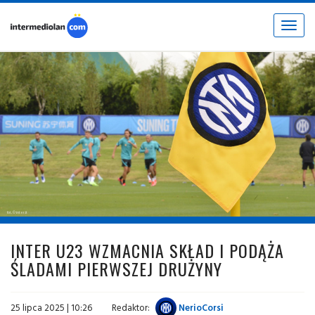
Toggle
navigat
fot. © inter.it
INTER U23 WZMACNIA SKŁAD I PODĄŻA
ŚLADAMI PIERWSZEJ DRUŻYNY
25 lipca 2025 | 10:26
Redaktor:
NerioCorsi