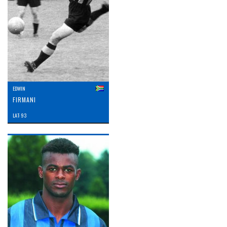
EDWIN
FIRMANI
LAT: 93