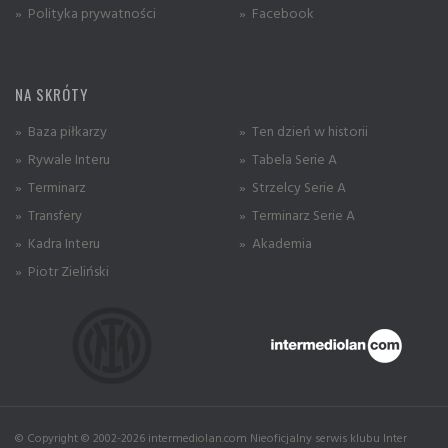
» Polityka prywatności
» Facebook
NA SKRÓTY
» Baza piłkarzy
» Ten dzień w historii
» Rywale Interu
» Tabela Serie A
» Terminarz
» Strzelcy Serie A
» Transfery
» Terminarz Serie A
» Kadra Interu
» Akademia
» Piotr Zieliński
© Copyright © 2002-2026 intermediolan.com Nieoficjalny serwis klubu Inter