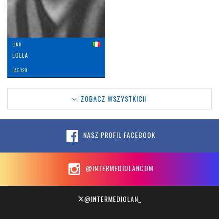
LINO
LOLLA
LAT: 128
ZOBACZ WSZYSTKICH
NASZ PROFIL FACEBOOK
@INTERMEDIOLANCOM
@INTERMEDIOLAN_