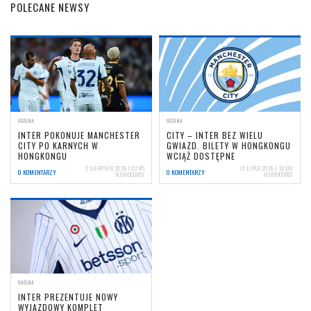
POLECANE NEWSY
OGÓLNA
OGÓLNA
INTER POKONUJE MANCHESTER
CITY – INTER BEZ WIELU
CITY PO KARNYCH W
GWIAZD. BILETY W HONGKONGU
HONGKONGU
WCIĄŻ DOSTĘPNE
2 SIERPNIA 2026 | 02:45
31 LIPCA 2026 | 10:08
0 KOMENTARZY
0 KOMENTARZY
NERIOCORSI
NERIOCORSI
OGÓLNA
INTER PREZENTUJE NOWY
WYJAZDOWY KOMPLET