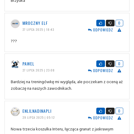
Brzydka
MROCZNY ELF
0
ODPOWIEDZ
27 LIPCA 2025 | 18:43
???
PAWEL
0
ODPOWIEDZ
27 LIPCA 2025 | 23:08
Bardziej na treningówkę mi wygląda, ale poczekam z oceną aż
zobaczę na naszych zawodnikach.
ENLILNADINAPLI
0
ODPOWIEDZ
29 LIPCA 2025 | 05:12
Nowa trzecia koszulka Interu, łącząca granat z jaskrawym