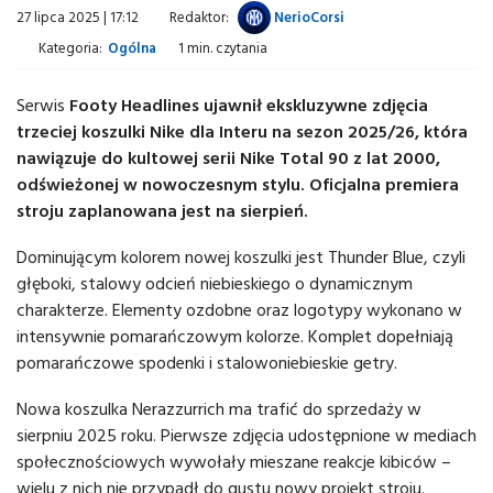
27 lipca 2025 | 17:12
Redaktor:
NerioCorsi
Kategoria:
Ogólna
1 min. czytania
Serwis
Footy Headlines ujawnił ekskluzywne zdjęcia
trzeciej koszulki Nike dla Interu na sezon 2025/26, która
nawiązuje do kultowej serii Nike Total 90 z lat 2000,
odświeżonej w nowoczesnym stylu. Oficjalna premiera
stroju zaplanowana jest na sierpień.
Dominującym kolorem nowej koszulki jest Thunder Blue, czyli
głęboki, stalowy odcień niebieskiego o dynamicznym
charakterze. Elementy ozdobne oraz logotypy wykonano w
intensywnie pomarańczowym kolorze. Komplet dopełniają
pomarańczowe spodenki i stalowoniebieskie getry.
Nowa koszulka Nerazzurrich ma trafić do sprzedaży w
sierpniu 2025 roku. Pierwsze zdjęcia udostępnione w mediach
społecznościowych wywołały mieszane reakcje kibiców –
wielu z nich nie przypadł do gustu nowy projekt stroju.