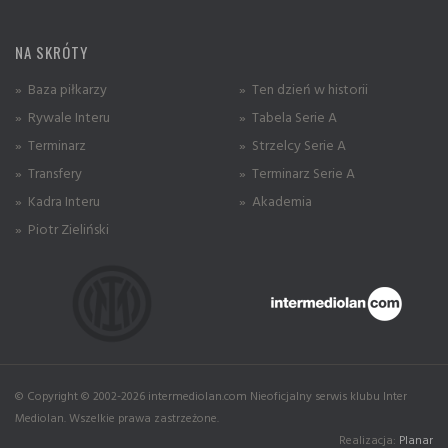
NA SKRÓTY
» Baza piłkarzy
» Ten dzień w historii
» Rywale Interu
» Tabela Serie A
» Terminarz
» Strzelcy Serie A
» Transfery
» Terminarz Serie A
» Kadra Interu
» Akademia
» Piotr Zieliński
© Copyright © 2002-2026 intermediolan.com Nieoficjalny serwis klubu Inter
Mediolan. Wszelkie prawa zastrzeżone.
Realizacja:
Planar