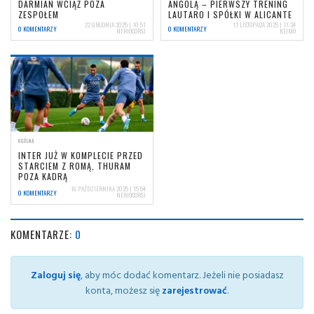
DARMIAN WCIĄŻ POZA
ANGOLĄ – PIERWSZY TRENING
ZESPOŁEM
LAUTARO I SPÓŁKI W ALICANTE
22 GRUDNIA 2025 | 10:51
11 LISTOPADA 2025 | 11:34
0 KOMENTARZY
0 KOMENTARZY
NERIOCORSI
KEJMO
OGÓLNA
INTER JUŻ W KOMPLECIE PRZED
STARCIEM Z ROMĄ, THURAM
POZA KADRĄ
16 PAŹDZIERNIKA 2025 | 15:54
0 KOMENTARZY
NERIOCORSI
KOMENTARZE:
0
Zaloguj się
, aby móc dodać komentarz. Jeżeli nie posiadasz
konta, możesz się
zarejestrować
.