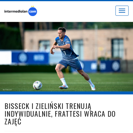
Toggle
navigat
fot. © inter.it
BISSECK I ZIELIŃSKI TRENUJĄ
INDYWIDUALNIE, FRATTESI WRACA DO
ZAJĘĆ