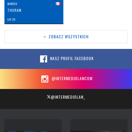
MARCUS
THURAM
LAT: 29
ZOBACZ WSZYSTKICH
NASZ PROFIL FACEBOOK
@INTERMEDIOLANCOM
@INTERMEDIOLAN_