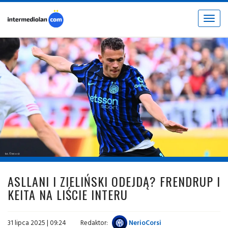
Toggle
navigat
fot. © inter.it
ASLLANI I ZIELIŃSKI ODEJDĄ? FRENDRUP I
KEITA NA LIŚCIE INTERU
31 lipca 2025 | 09:24
Redaktor:
NerioCorsi