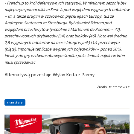
- Frendrup to król defensywnych statystyk. W minionym sezonie był
najlepszym pomocnikiem Serie A pod względem wygranych odbiorów
– 61, a także drugim w czołowych pięciu ligach Europy, tuż za
Andreyem Santosem ze Strasburga. Był również liderem pod
względem przechwytów (wspólnie z Martenem de Roonem – 47),
przechwyconych dryblingów (34) oraz bloków (46). Notował średnio
2,8 wygranych odbiorów na mecz (drugi wynik) i 1,4 przechwytu
(piąty). Imponuje też liczba wygranych pojedynków – ponad 50%.
Idealny do gry w dwuosobowym środku pola. Jednak najpierw Inter
musi sprzedawać
Alternatywą pozostaje Wylan Keita z Parmy.
Źródło:
fcinternews.it
transfery