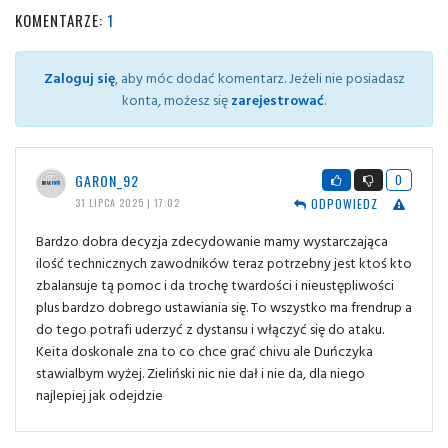
KOMENTARZE:
1
Zaloguj się
, aby móc dodać komentarz. Jeżeli nie posiadasz
konta, możesz się
zarejestrować
.
GARON_92
0
ODPOWIEDZ
31 LIPCA 2025 | 17:02
Bardzo dobra decyzja zdecydowanie mamy wystarczająca
ilość technicznych zawodników teraz potrzebny jest ktoś kto
zbalansuje tą pomoc i da trochę twardości i nieustępliwości
plus bardzo dobrego ustawiania się. To wszystko ma frendrup a
do tego potrafi uderzyć z dystansu i włączyć się do ataku.
Keita doskonale zna to co chce grać chivu ale Duńczyka
stawialbym wyżej. Zieliński nic nie dał i nie da, dla niego
najlepiej jak odejdzie