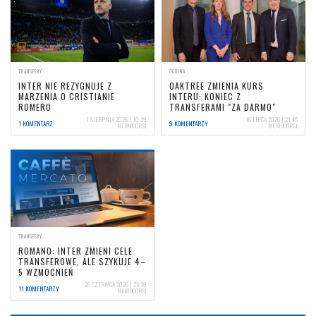
TRANSFERY
OGÓLNA
INTER NIE REZYGNUJE Z
OAKTREE ZMIENIA KURS
MARZENIA O CRISTIANIE
INTERU: KONIEC Z
ROMERO
TRANSFERAMI "ZA DARMO"
1 SIERPNIA 2026 | 10:39
16 LIPCA 2026 | 21:45
1 KOMENTARZ
9 KOMENTARZY
NERIOCORSI
NERIOCORSI
TRANSFERY
ROMANO: INTER ZMIENI CELE
TRANSFEROWE, ALE SZYKUJE 4–
5 WZMOCNIEŃ
26 CZERWCA 2026 | 23:39
11 KOMENTARZY
NERIOCORSI