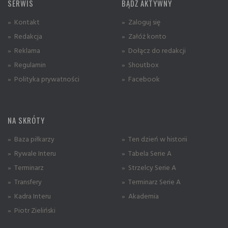
SERWIS
BĄDŹ AKTYWNY
» Kontakt
» Zaloguj się
» Redakcja
» Załóż konto
» Reklama
» Dołącz do redakcji
» Regulamin
» Shoutbox
» Polityka prywatności
» Facebook
NA SKRÓTY
» Baza piłkarzy
» Ten dzień w historii
» Rywale Interu
» Tabela Serie A
» Terminarz
» Strzelcy Serie A
» Transfery
» Terminarz Serie A
» Kadra Interu
» Akademia
» Piotr Zieliński