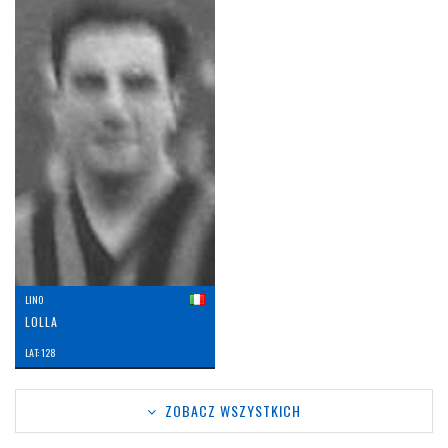
LINO
LOLLA
LAT: 128
ZOBACZ WSZYSTKICH