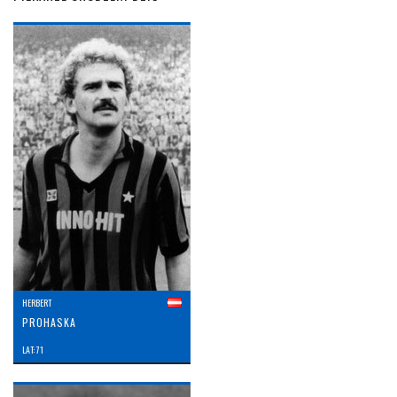
HERBERT
PROHASKA
LAT: 71