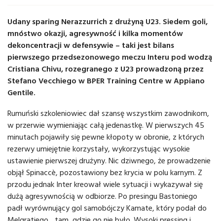
Udany sparing Nerazzurrich z drużyną U23. Siedem goli,
mnóstwo okazji, agresywność i kilka momentów
dekoncentracji w defensywie – taki jest bilans
pierwszego przedsezonowego meczu Interu pod wodzą
Cristiana Chivu, rozegranego z U23 prowadzoną przez
Stefano Vecchiego w BPER Training Centre w Appiano
Gentile.
Rumuński szkoleniowiec dał szansę wszystkim zawodnikom,
w przerwie wymieniając całą jedenastkę. W pierwszych 45
minutach pojawiły się pewne kłopoty w obronie, z których
rezerwy umiejętnie korzystały, wykorzystując wysokie
ustawienie pierwszej drużyny. Nic dziwnego, że prowadzenie
objął Spinaccè, pozostawiony bez krycia w polu karnym. Z
przodu jednak Inter kreował wiele sytuacji i wykazywał się
dużą agresywnością w odbiorze. Po presingu Bastoniego
padł wyrównujący gol samobójczy Kamate, który podał do
Melgratiego... tam, gdzie go nie było. Wysoki pressing i