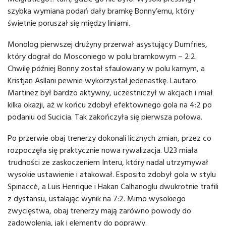
szybka wymiana podań dały bramkę Bonny’emu, który
świetnie poruszał się między liniami.
Monolog pierwszej drużyny przerwał asystujący Dumfries,
który dograł do Mosconiego w polu bramkowym – 2:2.
Chwilę później Bonny został sfaulowany w polu karnym, a
Kristjan Asllani pewnie wykorzystał jedenastkę. Lautaro
Martinez był bardzo aktywny, uczestniczył w akcjach i miał
kilka okazji, aż w końcu zdobył efektownego gola na 4:2 po
podaniu od Sucicia. Tak zakończyła się pierwsza połowa.
Po przerwie obaj trenerzy dokonali licznych zmian, przez co
rozpoczęła się praktycznie nowa rywalizacja. U23 miała
trudności ze zaskoczeniem Interu, który nadal utrzymywał
wysokie ustawienie i atakował. Esposito zdobył gola w stylu
Spinaccè, a Luis Henrique i Hakan Calhanoglu dwukrotnie trafili
z dystansu, ustalając wynik na 7:2. Mimo wysokiego
zwycięstwa, obaj trenerzy mają zarówno powody do
zadowolenia, jak i elementy do poprawy.