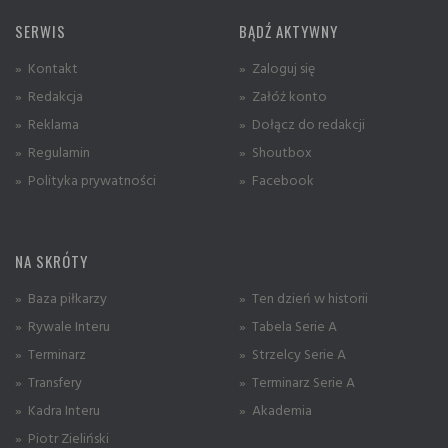
SERWIS
BĄDŹ AKTYWNY
» Kontakt
» Zaloguj się
» Redakcja
» Załóż konto
» Reklama
» Dołącz do redakcji
» Regulamin
» Shoutbox
» Polityka prywatności
» Facebook
NA SKRÓTY
» Baza piłkarzy
» Ten dzień w historii
» Rywale Interu
» Tabela Serie A
» Terminarz
» Strzelcy Serie A
» Transfery
» Terminarz Serie A
» Kadra Interu
» Akademia
» Piotr Zieliński