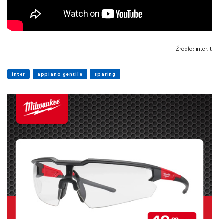
Źródło:
inter.it
inter
appiano gentile
sparing