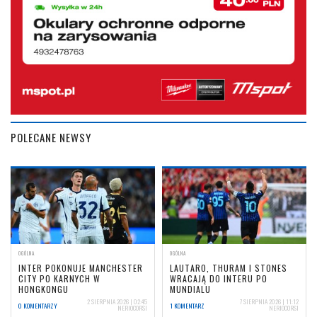
POLECANE NEWSY
OGÓLNA
OGÓLNA
INTER POKONUJE MANCHESTER
LAUTARO, THURAM I STONES
CITY PO KARNYCH W
WRACAJĄ DO INTERU PO
HONGKONGU
MUNDIALU
2 SIERPNIA 2026 | 02:45
7 SIERPNIA 2026 | 11:12
0 KOMENTARZY
1 KOMENTARZ
NERIOCORSI
NERIOCORSI