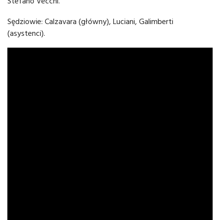
Stefano Vecchi.
Sędziowie: Calzavara (główny), Luciani, Galimberti
(asystenci).