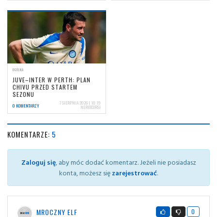
OGÓLNA
JUVE–INTER W PERTH: PLAN
CHIVU PRZED STARTEM
SEZONU
7 SIERPNIA 2026 | 10:19
0 KOMENTARZY
NERIOCORSI
KOMENTARZE:
5
Zaloguj się
, aby móc dodać komentarz. Jeżeli nie posiadasz
konta, możesz się
zarejestrować
.
MROCZNY ELF
0