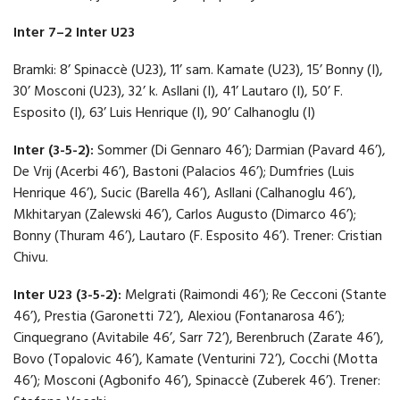
Inter 7–2 Inter U23
Bramki: 8’ Spinaccè (U23), 11’ sam. Kamate (U23), 15’ Bonny (I),
30’ Mosconi (U23), 32’ k. Asllani (I), 41’ Lautaro (I), 50’ F.
Esposito (I), 63’ Luis Henrique (I), 90’ Calhanoglu (I)
Inter (3-5-2):
Sommer (Di Gennaro 46’); Darmian (Pavard 46’),
De Vrij (Acerbi 46’), Bastoni (Palacios 46’); Dumfries (Luis
Henrique 46’), Sucic (Barella 46’), Asllani (Calhanoglu 46’),
Mkhitaryan (Zalewski 46’), Carlos Augusto (Dimarco 46’);
Bonny (Thuram 46’), Lautaro (F. Esposito 46’). Trener: Cristian
Chivu.
Inter U23 (3-5-2):
Melgrati (Raimondi 46’); Re Cecconi (Stante
46’), Prestia (Garonetti 72’), Alexiou (Fontanarosa 46’);
Cinquegrano (Avitabile 46’, Sarr 72’), Berenbruch (Zarate 46’),
Bovo (Topalovic 46’), Kamate (Venturini 72’), Cocchi (Motta
46’); Mosconi (Agbonifo 46’), Spinaccè (Zuberek 46’). Trener: