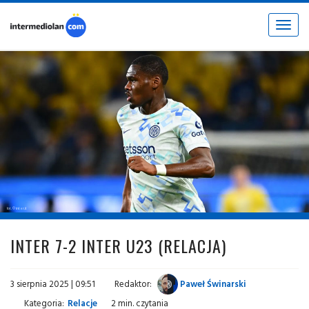
Toggle
navigat
fot. © inter.it
INTER 7-2 INTER U23 (RELACJA)
3 sierpnia 2025 | 09:51
Redaktor:
Paweł Świnarski
Kategoria:
Relacje
2 min. czytania