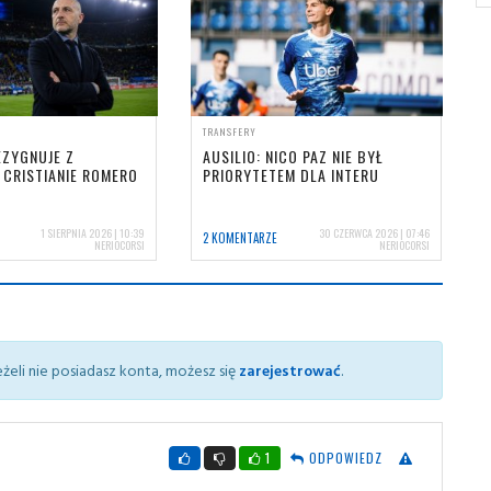
TRANSFERY
EZYGNUJE Z
AUSILIO: NICO PAZ NIE BYŁ
 CRISTIANIE ROMERO
PRIORYTETEM DLA INTERU
1 SIERPNIA 2026 | 10:39
30 CZERWCA 2026 | 07:46
2 KOMENTARZE
NERIOCORSI
NERIOCORSI
żeli nie posiadasz konta, możesz się
zarejestrować
.
1
ODPOWIEDZ