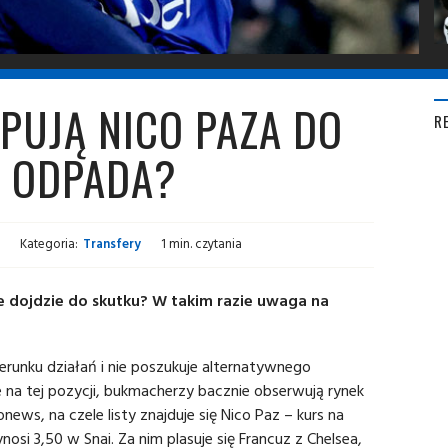
PUJĄ NICO PAZA DO
R
N ODPADA?
Kategoria:
Transfery
1 min. czytania
 dojdzie do skutku? W takim razie uwaga na
kierunku działań i nie poszukuje alternatywnego
 na tej pozycji, bukmacherzy bacznie obserwują rynek
news, na czele listy znajduje się Nico Paz – kurs na
si 3,50 w Snai. Za nim plasuje się Francuz z Chelsea,