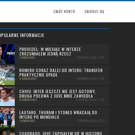
ZAŁÓŻ KONTO
ZALOGUJ SIĘ
OPULARNE INFORMACJE
PROVEDEL: W MIESIĄC W INTERZE
ZROZUMIAŁEM JEDNĄ RZECZ
1 KOMENTARZ
7 SIERPNIA 2026 | 12:14
ROMERO CORAZ DALEJ OD INTERU: TRANSFER
PRAKTYCZNIE UPADŁ
8 KOMENTARZY
7 SIERPNIA 2026 | 12:14
CHIVU: INTER JESZCZE NIE JEST GOTOWY,
DRUGA POŁOWA Z JUVE MNIE ZAWIODŁA
0 KOMENTARZY
8 SIERPNIA 2026 | 17:29
LAUTARO, THURAM I STONES WRACAJĄ DO
INTERU PO MUNDIALU
1 KOMENTARZ
7 SIERPNIA 2026 | 11:12
CUADRADO: JUVE ZAPISAŁEM SIĘ W HISTORII,