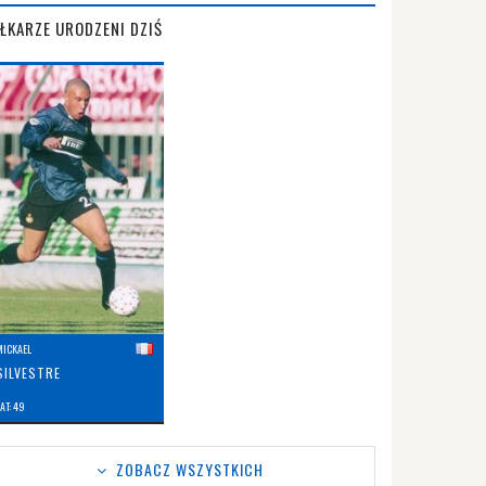
IŁKARZE URODZENI DZIŚ
MICKAEL
SILVESTRE
AT: 49
ZOBACZ WSZYSTKICH