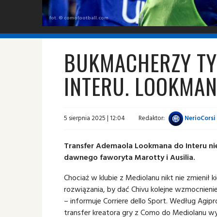
fot. © comofootball.com
BUKMACHERZY TY
INTERU. LOOKMA
5 sierpnia 2025 | 12:04
Redaktor:
NerioCorsi
Transfer Ademaola Lookmana do Interu nie
dawnego faworyta Marotty i Ausilia.
Chociaż w klubie z Mediolanu nikt nie zmienił 
rozwiązania, by dać Chivu kolejne wzmocnienie
– informuje Corriere dello Sport. Według Agipro
transfer kreatora gry z Como do Mediolanu wyno