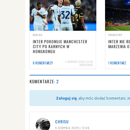
OGÓLNA
TRANSFERY
INTER POKONUJE MANCHESTER
INTER NIE R
CITY PO KARNYCH W
MARZENIA O
HONGKONGU
2 SIERPNIA 2026 | 02:45
0 KOMENTARZY
1 KOMENTARZ
NERIOCORSI
KOMENTARZE:
2
Zaloguj się
, aby móc dodać komentarz. Je
CHRISU
5 SIERPNIA 2025 | 12:06