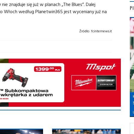
nie znajduje się już w planach „The Blues”. Dalej
P
 do Włoch według Planetwin365 jest wyceniany już na
Źródło:
fcinternews.it
L