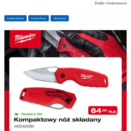
Źródło:
fcinternews.it
newcastle
transfery
chelsea