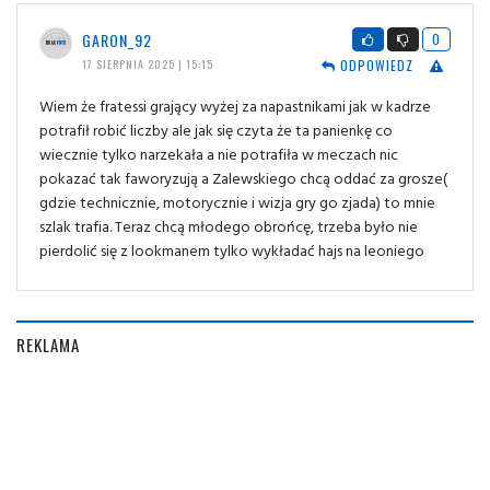
GARON_92
0
ODPOWIEDZ
17 SIERPNIA 2025 | 15:15
Wiem że fratessi grający wyżej za napastnikami jak w kadrze
potrafił robić liczby ale jak się czyta że ta panienkę co
wiecznie tylko narzekała a nie potrafiła w meczach nic
pokazać tak faworyzują a Zalewskiego chcą oddać za grosze(
gdzie technicznie, motorycznie i wizja gry go zjada) to mnie
szlak trafia. Teraz chcą młodego obrońcę, trzeba było nie
pierdolić się z lookmanem tylko wykładać hajs na leoniego
REKLAMA