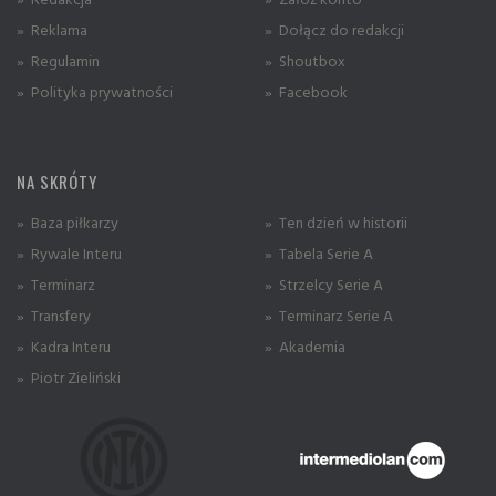
» Reklama
» Dołącz do redakcji
» Regulamin
» Shoutbox
» Polityka prywatności
» Facebook
NA SKRÓTY
» Baza piłkarzy
» Ten dzień w historii
» Rywale Interu
» Tabela Serie A
» Terminarz
» Strzelcy Serie A
» Transfery
» Terminarz Serie A
» Kadra Interu
» Akademia
» Piotr Zieliński