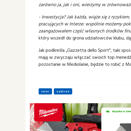
zarówno ja, jak i oni, wierzymy w zrównoważ
- Inwestycja? Jak każda, wiąże się z ryzykiem
pracujących w Interze: wspólnie możemy poko
zaangażowałem część własnych środków fina
który wszedł do grona udziałowców klubu, dąż
Jak podkreśla „Gazzetta dello Sport”, taki spo
mają w zwyczaju włączać swoich top menedżer
pozostanie w Mediolanie, będzie to robić z M
inter
oaktree