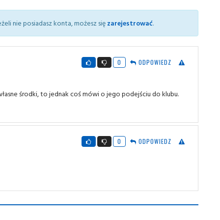
żeli nie posiadasz konta, możesz się
zarejestrować
.
0
ODPOWIEDZ
 własne środki, to jednak coś mówi o jego podejściu do klubu.
0
ODPOWIEDZ