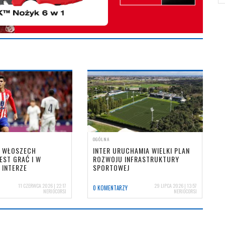
OGÓLNA
E WŁOSZECH
INTER URUCHAMIA WIELKI PLAN
EST GRAĆ I W
ROZWOJU INFRASTRUKTURY
W INTERZE
SPORTOWEJ
11 CZERWCA 2026 | 22:17
29 LIPCA 2026 | 13:57
0 KOMENTARZY
NERIOCORSI
NERIOCORSI