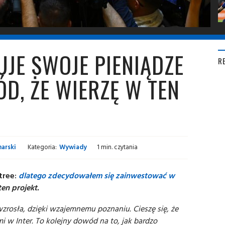
JE SWOJE PIENIĄDZE
R
ÓD, ŻE WIERZĘ W TEN
arski
Kategoria:
Wywiady
1 min. czytania
tree:
dlatego zdecydowałem się zainwestować w
en projekt.
wzrosła, dzięki wzajemnemu poznaniu. Cieszę się, że
 w Inter. To kolejny dowód na to, jak bardzo