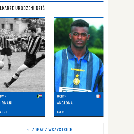
IŁKARZE URODZENI DZIŚ
EDWIN
JOCELYN
FIRMANI
ANGLOMA
AT: 93
LAT: 61
ZOBACZ WSZYSTKICH