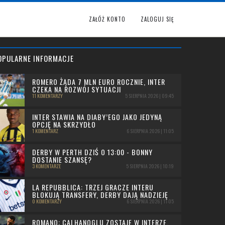
ZAŁÓŻ KONTO
ZALOGUJ SIĘ
OPULARNE INFORMACJE
ROMERO ŻĄDA 7 MLN EURO ROCZNIE, INTER
CZEKA NA ROZWÓJ SYTUACJI
11 KOMENTARZY
5 SIERPNIA 2026 | 09:45
INTER STAWIA NA DIABY’EGO JAKO JEDYNĄ
OPCJĘ NA SKRZYDŁO
1 KOMENTARZ
6 SIERPNIA 2026 | 11:05
DERBY W PERTH DZIŚ O 13:00 - BONNY
DOSTANIE SZANSĘ?
3 KOMENTARZE
5 SIERPNIA 2026 | 10:19
LA REPUBBLICA: TRZEJ GRACZE INTERU
BLOKUJĄ TRANSFERY, DERBY DAJĄ NADZIEJĘ
0 KOMENTARZY
6 SIERPNIA 2026 | 11:05
ROMANO: CALHANOGLU ZOSTAJE W INTERZE,