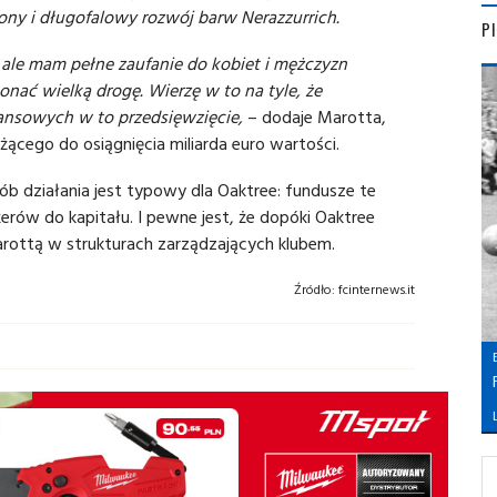
ony i długofalowy rozwój barw Nerazzurrich.
P
, ale mam pełne zaufanie do kobiet i mężczyzn
nać wielką drogę. Wierzę w to na tyle, że
nsowych w to przedsięwzięcie,
– dodaje Marotta,
ącego do osiągnięcia miliarda euro wartości.
sób działania jest typowy dla Oaktree: fundusze te
ów do kapitału. I pewne jest, że dopóki Oaktree
arottą w strukturach zarządzających klubem.
Źródło:
fcinternews.it
L