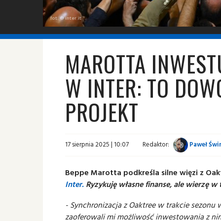
fot. © inter.it
MAROTTA INWESTU
W INTER: TO DOW
PROJEKT
17 sierpnia 2025 | 10:07
Redaktor:
Paweł Świn
Beppe Marotta podkreśla silne więzi z Oak
Inter.
Ryzykuję własne finanse, ale wierzę w t
- Synchronizacja z Oaktree w trakcie sezonu 
zaoferowali mi możliwość inwestowania z nimi