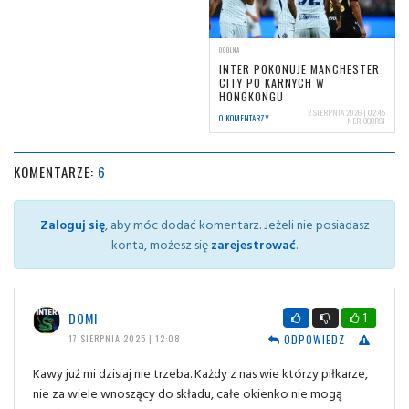
OGÓLNA
INTER POKONUJE MANCHESTER
CITY PO KARNYCH W
HONGKONGU
2 SIERPNIA 2026 | 02:45
0 KOMENTARZY
NERIOCORSI
KOMENTARZE:
6
Zaloguj się
, aby móc dodać komentarz. Jeżeli nie posiadasz
konta, możesz się
zarejestrować
.
DOMI
1
ODPOWIEDZ
17 SIERPNIA 2025 | 12:08
Kawy już mi dzisiaj nie trzeba. Każdy z nas wie którzy piłkarze,
nie za wiele wnoszący do składu, całe okienko nie mogą