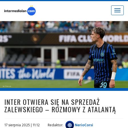
Toggle
navigat
fot. © inter.it
INTER OTWIERA SIĘ NA SPRZEDAŻ
ZALEWSKIEGO – ROZMOWY Z ATALANTĄ
17 sierpnia 2025 | 11:12
Redaktor:
NerioCorsi