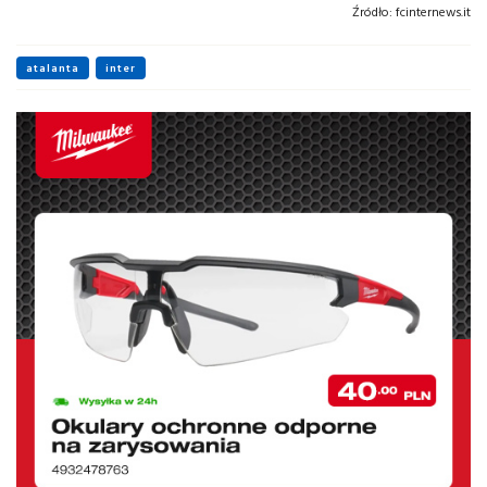
Źródło:
fcinternews.it
atalanta
inter