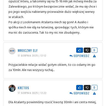
opuścić Interu, a łakomimy się na 15-16 mln jak mówią media za
Zalewskiego, po którym bezsprzecznie widać, że mu się chce i
po jego wejściu nabieramy przeważnie dużo większej werwy
w atakach.
Po akcji z Lookmanem Atalanta niech się goni! A Ausilio i
spółka niech nie idą na łatwiznę, sprzedając tych, którym nie
ma nic do zarzucenia. Tak to my nic nie zbudujemy.
MROCZNY ELF
0
ODPOWIEDZ
17 SIERPNIA 2025 | 12:12
Przyjacielskie relacje widać gołym okiem, to co odamy im go
za 10mln. Ale nas wszyscy ruchaj...
KRETOS
0
ODPOWIEDZ
17 SIERPNIA 2025 | 12:22
Dla Atalanty powinniśmy rzucić kwotę 30mln i ani centa mniej,