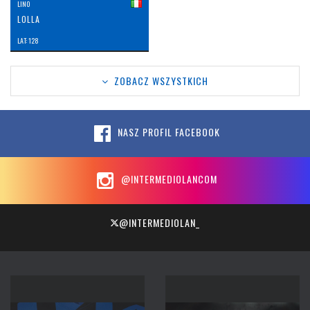
LINO
LOLLA
LAT: 128
ZOBACZ WSZYSTKICH
NASZ PROFIL FACEBOOK
@INTERMEDIOLANCOM
@INTERMEDIOLAN_