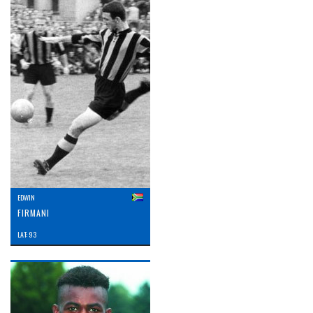
EDWIN
FIRMANI
LAT: 93