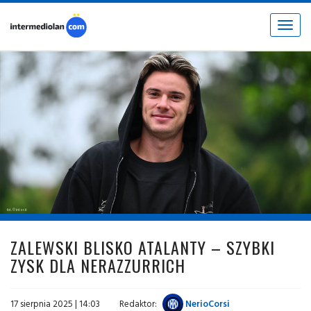
Toggle
navigat
fot. © inter.it
ZALEWSKI BLISKO ATALANTY – SZYBKI
ZYSK DLA NERAZZURRICH
17 sierpnia 2025 | 14:03
Redaktor:
NerioCorsi