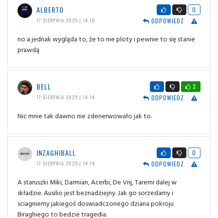
ALBERTO
0
ODPOWIEDZ
17 SIERPNIA 2025 | 14:10
no a jednak wygląda to, że to nie ploty i pewnie to się stanie
prawdą
BELL
3
ODPOWIEDZ
17 SIERPNIA 2025 | 14:14
Nic mnie tak dawno nie zdenerwowało jak to.
INZAGHIBALL
0
ODPOWIEDZ
17 SIERPNIA 2025 | 14:19
A staruszki Miki, Darmian, Acerbi, De Vrij, Taremi dalej w
składzie. Ausilio jest beznadziejny. Jak go sorzedamy i
sciagniemy jakiegoś doswiadczonego dziana pokroju
Biraghiego to bedzie tragedia.