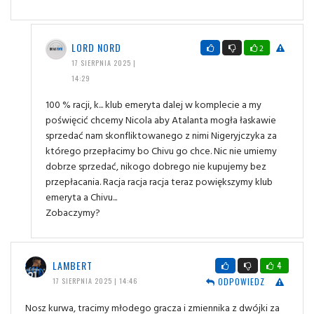
LORD NORD
2
17 SIERPNIA 2025 |
14:29
100 % racji, k... klub emeryta dalej w komplecie a my
poświęcić chcemy Nicola aby Atalanta mogła łaskawie
sprzedać nam skonfliktowanego z nimi Nigeryjczyka za
którego przepłacimy bo Chivu go chce. Nic nie umiemy
dobrze sprzedać, nikogo dobrego nie kupujemy bez
przepłacania. Racja racja racja teraz powiększymy klub
emeryta a Chivu...
Zobaczymy?
LAMBERT
4
ODPOWIEDZ
17 SIERPNIA 2025 | 14:46
Nosz kurwa, tracimy młodego gracza i zmiennika z dwójki za