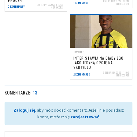
PROCENT
1 SIERPNIA 2026 | 10:39
1 KOMENTARZ
NERIOCORSI
3 SIERPNIA 2026 | 10:39
0 KOMENTARZY
NERIOCORSI
TRANSFERY
INTER STAWIA NA DIABY’EGO
JAKO JEDYNĄ OPCJĘ NA
SKRZYDŁO
6 SIERPNIA 2026 | 11:05
2 KOMENTARZE
NERIOCORSI
KOMENTARZE:
13
Zaloguj się
, aby móc dodać komentarz. Jeżeli nie posiadasz
konta, możesz się
zarejestrować
.