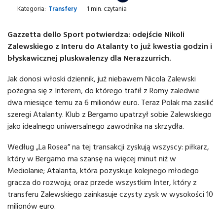
Kategoria:
Transfery
1 min. czytania
Gazzetta dello Sport potwierdza: odejście Nikoli
Zalewskiego z Interu do Atalanty to już kwestia godzin i
błyskawicznej pluskwalenzy dla Nerazzurrich.
Jak donosi włoski dziennik, już niebawem Nicola Zalewski
pożegna się z Interem, do którego trafił z Romy zaledwie
dwa miesiące temu za 6 milionów euro. Teraz Polak ma zasilić
szeregi Atalanty. Klub z Bergamo upatrzył sobie Zalewskiego
jako idealnego uniwersalnego zawodnika na skrzydła.
Według „La Rosea” na tej transakcji zyskują wszyscy: piłkarz,
który w Bergamo ma szansę na więcej minut niż w
Mediolanie; Atalanta, która pozyskuje kolejnego młodego
gracza do rozwoju; oraz przede wszystkim Inter, który z
transferu Zalewskiego zainkasuje czysty zysk w wysokości 10
milionów euro.