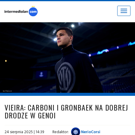
Toggle
navigat
fot. © inter.it
VIEIRA: CARBONI I GRONBAEK NA DOBREJ
DRODZE W GENOI
24 sierpnia 2025 | 14:39
Redaktor:
NerioCorsi