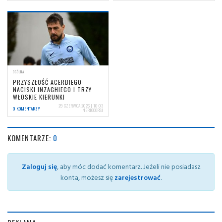
OGÓLNA
PRZYSZŁOŚĆ ACERBIEGO:
NACISKI INZAGHIEGO I TRZY
WŁOSKIE KIERUNKI
29 CZERWCA 2026 | 10:03
0 KOMENTARZY
NERIOCORSI
KOMENTARZE:
0
Zaloguj się
, aby móc dodać komentarz. Jeżeli nie posiadasz
konta, możesz się
zarejestrować
.