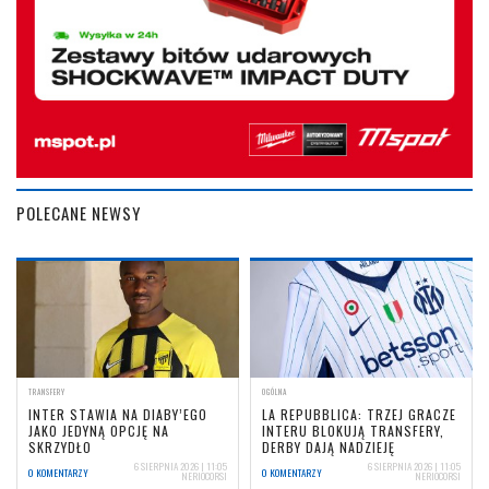
POLECANE NEWSY
TRANSFERY
OGÓLNA
INTER STAWIA NA DIABY’EGO
LA REPUBBLICA: TRZEJ GRACZE
JAKO JEDYNĄ OPCJĘ NA
INTERU BLOKUJĄ TRANSFERY,
SKRZYDŁO
DERBY DAJĄ NADZIEJĘ
6 SIERPNIA 2026 | 11:05
6 SIERPNIA 2026 | 11:05
0 KOMENTARZY
0 KOMENTARZY
NERIOCORSI
NERIOCORSI