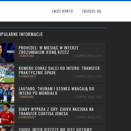
ZAŁÓŻ KONTO
ZALOGUJ SIĘ
OPULARNE INFORMACJE
PROVEDEL: W MIESIĄC W INTERZE
ZROZUMIAŁEM JEDNĄ RZECZ
1 KOMENTARZ
7 SIERPNIA 2026 | 12:14
ROMERO CORAZ DALEJ OD INTERU: TRANSFER
PRAKTYCZNIE UPADŁ
8 KOMENTARZY
7 SIERPNIA 2026 | 12:14
LAUTARO, THURAM I STONES WRACAJĄ DO
INTERU PO MUNDIALU
1 KOMENTARZ
7 SIERPNIA 2026 | 11:12
DIABY WYPADA Z GRY. CHIVU NACISKA NA
TRANSFER CURTISA JONESA
0 KOMENTARZY
7 SIERPNIA 2026 | 11:12
CHIVU: INTER JESZCZE NIE JEST GOTOWY,