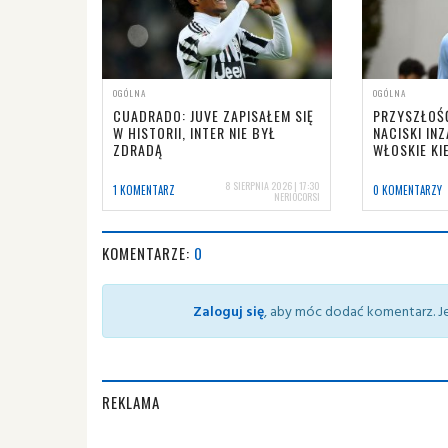
OGÓLNA
OGÓLNA
CUADRADO: JUVE ZAPISAŁEM SIĘ
PRZYSZŁOŚ
W HISTORII, INTER NIE BYŁ
NACISKI IN
ZDRADĄ
WŁOSKIE KI
8 SIERPNIA 2026 | 17:30
1 KOMENTARZ
0 KOMENTARZY
NERIOCORSI
KOMENTARZE:
0
Zaloguj się
, aby móc dodać komentarz. Je
REKLAMA