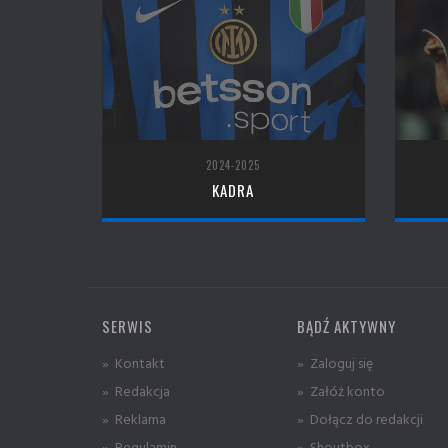
2024-2025
KADRA
SERWIS
BĄDŹ AKTYWNY
» Kontakt
» Zaloguj się
» Redakcja
» Załóż konto
» Reklama
» Dołącz do redakcji
» Regulamin
» Shoutbox