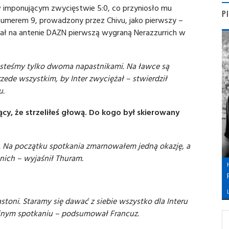
 w imponującym zwycięstwie 5:0, co przyniosło mu
P
 numerem 9, prowadzony przez Chivu, jako pierwszy –
ał na antenie DAZN pierwszą wygraną Nerazzurrich w
 Jesteśmy tylko dwoma napastnikami. Na ławce są
rzede wszystkim, by Inter zwyciężał – stwierdził
u.
cy, że strzeliłeś głową. Do kogo był skierowany
ą. Na początku spotkania zmarnowałem jedną okazję, a
nich – wyjaśnił Thuram.
L
stoni. Staramy się dawać z siebie wszystko dla Interu
ejnym spotkaniu – podsumował Francuz.