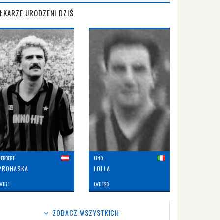
IŁKARZE URODZENI DZIŚ
HERBERT
LINO
PROHASKA
LOLLA
AT: 71
LAT: 128
ZOBACZ WSZYSTKICH