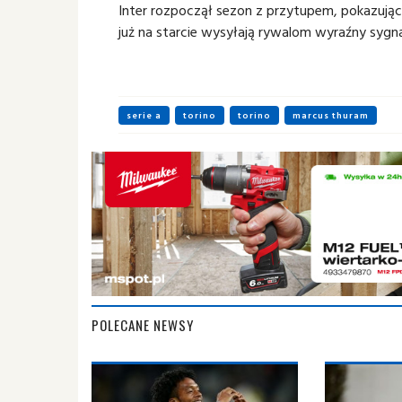
Inter rozpoczął sezon z przytupem, pokazując
już na starcie wysyłają rywalom wyraźny sygna
serie a
torino
torino
marcus thuram
POLECANE NEWSY