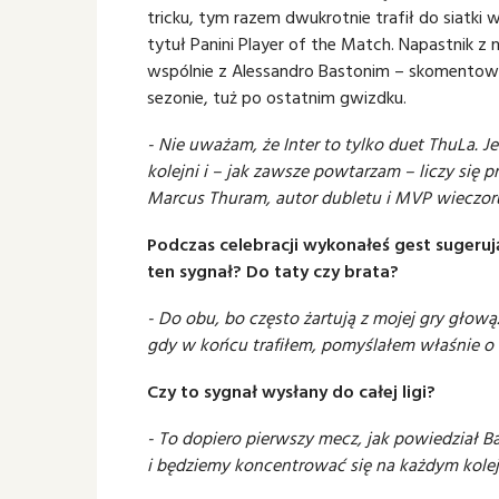
tricku, tym razem dwukrotnie trafił do siatki
tytuł Panini Player of the Match. Napastnik z
wspólnie z Alessandro Bastonim – skomentow
sezonie, tuż po ostatnim gwizdku.
- Nie uważam, że Inter to tylko duet ThuLa.
kolejni i – jak zawsze powtarzam – liczy się p
Marcus Thuram, autor dubletu i MVP wieczor
Podczas celebracji wykonałeś gest sugerują
ten sygnał? Do taty czy brata?
- Do obu, bo często żartują z mojej gry głow
gdy w końcu trafiłem, pomyślałem właśnie o 
Czy to sygnał wysłany do całej ligi?
- To dopiero pierwszy mecz, jak powiedział Ba
i będziemy koncentrować się na każdym kol