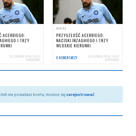
OGÓLNA
Ć ACERBIEGO:
PRZYSZŁOŚĆ ACERBIEGO:
ZAGHIEGO I TRZY
NACISKI INZAGHIEGO I TRZY
ERUNKI
WŁOSKIE KIERUNKI
29 CZERWCA 2026 | 10:03
29 CZERWCA 2026 | 10:03
0 KOMENTARZY
NERIOCORSI
NERIOCORSI
żeli nie posiadasz konta, możesz się
zarejestrować
.