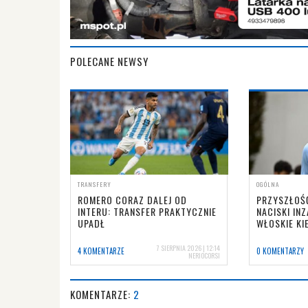
POLECANE NEWSY
TRANSFERY
OGÓLNA
ROMERO CORAZ DALEJ OD
PRZYSZŁOŚ
INTERU: TRANSFER PRAKTYCZNIE
NACISKI IN
UPADŁ
WŁOSKIE KI
7 SIERPNIA 2026 | 12:14
4 KOMENTARZE
0 KOMENTARZY
NERIOCORSI
KOMENTARZE:
2