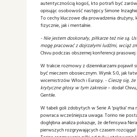
autentycznością kogoś, kto potrafi być zarówn
opisując osobowość następcy Simone Inzaghiego
To cechy kluczowe dla prowadzenia drużyny,
fizycznie, jak i mentalnie.
- Nie jestem doskonały, piłkarze też nie są. Us
mogę pracować z dojrzałymi ludźmi, wciąż z
Chivu podczas obszernej konferencji prasowej n
W trakcie rozmowy z dziennikarzami pojawił 
być mieczem obosiecznym. Wynik 5:0, jak łat
wicemistrzów Włoch i Europy.
- Cieszę się, ż
krytyczne głosy w tym zakresie
– dodał Chivu,
Gentile.
W tabeli goli zdobytych w Serie A 'piątka' ma mn
powraca wcześniejsza uwaga: Torino nie posta
dogłębna analiza pokazuje, że defensywa Nera
pierwszych rozgrywających czasem rozciągał