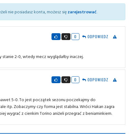
żeli nie posiadasz konta, możesz się
zarejestrować
.
0
ODPOWIEDZ
y stanie 2-0, wtedy mecz wyglądałby inaczej.
0
ODPOWIEDZ
nawet 5-0. To jest początek sezonu poczekajmy do
ale itp. Zobaczymy czy forma jest stabilna. Wróci Hakan zagra
epiej wygrać z cienkim Torino aniżeli przegrać z beniaminkiem.