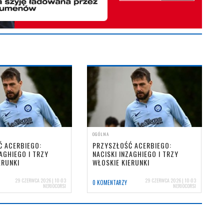
OGÓLNA
Ć ACERBIEGO:
PRZYSZŁOŚĆ ACERBIEGO:
ZAGHIEGO I TRZY
NACISKI INZAGHIEGO I TRZY
ERUNKI
WŁOSKIE KIERUNKI
29 CZERWCA 2026 | 10:03
29 CZERWCA 2026 | 10:03
0 KOMENTARZY
NERIOCORSI
NERIOCORSI