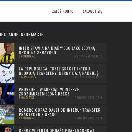
ZAŁÓŻ KONTO
ZALOGUJ SIĘ
OPULARNE INFORMACJE
INTER STAWIA NA DIABY’EGO JAKO JEDYNĄ
OPCJĘ NA SKRZYDŁO
2 KOMENTARZE
6 SIERPNIA 2026 | 11:05
LA REPUBBLICA: TRZEJ GRACZE INTERU
BLOKUJĄ TRANSFERY, DERBY DAJĄ NADZIEJĘ
0 KOMENTARZY
6 SIERPNIA 2026 | 11:05
PROVEDEL: W MIESIĄC W INTERZE
ZROZUMIAŁEM JEDNĄ RZECZ
1 KOMENTARZ
7 SIERPNIA 2026 | 12:14
ROMERO CORAZ DALEJ OD INTERU: TRANSFER
PRAKTYCZNIE UPADŁ
4 KOMENTARZE
7 SIERPNIA 2026 | 12:14
DERBY W PERTH OBNAŻA BRAKI KADROWE.