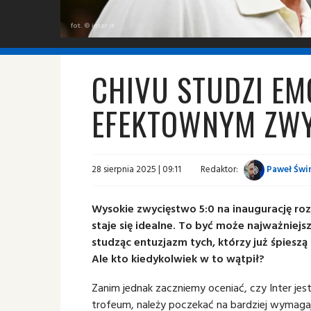
fot. © inter.it
CHIVU STUDZI EM
EFEKTOWNYM ZWY
28 sierpnia 2025 | 09:11
Redaktor:
Paweł Świn
Wysokie zwycięstwo 5:0 na inaugurację roz
staje się idealne. To być może najważniejsz
studząc entuzjazm tych, którzy już śpieszą 
Ale kto kiedykolwiek w to wątpił?
Zanim jednak zaczniemy oceniać, czy Inter jes
trofeum, należy poczekać na bardziej wymagaj