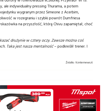
linii obrony w równowadze liczebnej. Przykład? W 15.
 ale indywidualny pressing Thurama, a potem
o pojedynku wygranym przez Simeone z Acerbim,
bliwość w rozegraniu i szybki powrót Dumfriesa
wskazówka na przyszłość, którą Chivu zapamiętał, choć
zekazać drużynie w cztery oczy. Zawsze można coś
ch. Taka jest nasza mentalność
– podkreślił trener. I
Źródło:
fcinternews.it