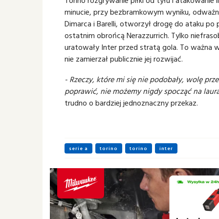
Torino rozgrywanie piłki od tyłu i atakowanie 
minucie, przy bezbramkowym wyniku, odważny,
Dimarca i Barelli, otworzył drogę do ataku p
ostatnim obrońcą Nerazzurrich. Tylko niefraso
uratowały Inter przed stratą gola. To ważna 
nie zamierzał publicznie jej rozwijać.
- Rzeczy, które mi się nie podobały, wolę pr
poprawić, nie możemy nigdy spocząć na laura
trudno o bardziej jednoznaczny przekaz.
serie a
torino
torino
inter