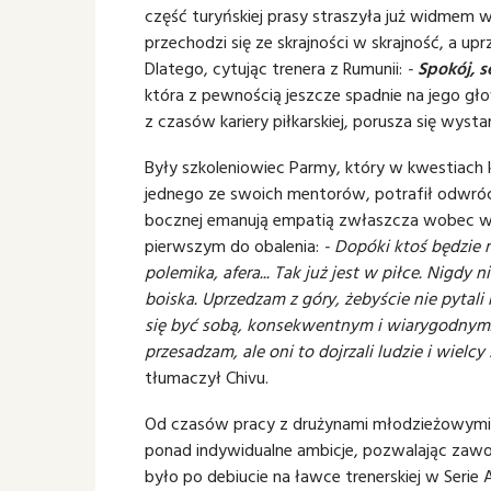
część turyńskiej prasy straszyła już widmem w
przechodzi się ze skrajności w skrajność, a upr
Dlatego, cytując trenera z Rumunii:
-
Spokój, s
która z pewnością jeszcze spadnie na jego gło
z czasów kariery piłkarskiej, porusza się wyst
Były szkoleniowiec Parmy, który w kwestiach k
jednego ze swoich mentorów, potrafił odwrócić
bocznej emanują empatią zwłaszcza wobec wet
pierwszym do obalenia:
- Dopóki ktoś będzie 
polemika, afera... Tak już jest w piłce. Nigd
boiska. Uprzedzam z góry, żebyście nie pytali
się być sobą, konsekwentnym i wiarygodnym.
przesadzam, ale oni to dojrzali ludzie i wiel
tłumaczył Chivu.
Od czasów pracy z drużynami młodzieżowymi 
ponad indywidualne ambicje, pozwalając zawo
było po debiucie na ławce trenerskiej w Serie 