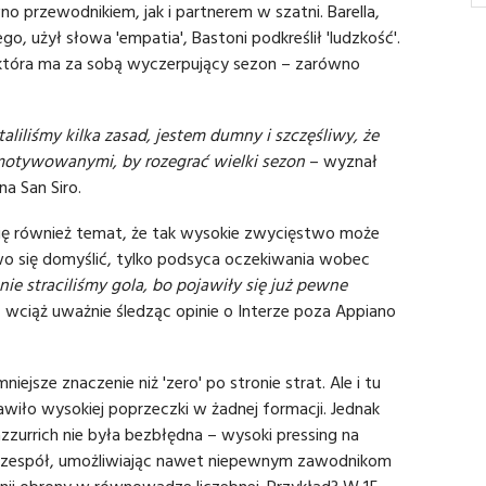
o przewodnikiem, jak i partnerem w szatni. Barella,
, użył słowa 'empatia', Bastoni podkreślił 'ludzkość'.
 która ma za sobą wyczerpujący sezon – zarówno
taliliśmy kilka zasad, jestem dumny i szczęśliwy, że
motywowanymi, by rozegrać wielki sezon
– wyznał
a San Siro.
się również temat, że tak wysokie zwycięstwo może
wo się domyślić, tylko podsyca oczekiwania wobec
e nie straciliśmy gola, bo pojawiły się już pewne
 wciąż uważnie śledząc opinie o Interze poza Appiano
iejsze znaczenie niż 'zero' po stronie strat. Ale i tu
wiło wysokiej poprzeczki w żadnej formacji. Jednak
zzurrich nie była bezbłędna – wysoki pressing na
 zespół, umożliwiając nawet niepewnym zawodnikom