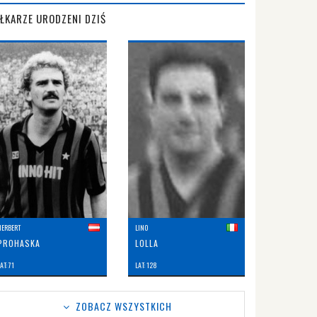
IŁKARZE URODZENI DZIŚ
HERBERT
LINO
PROHASKA
LOLLA
AT: 71
LAT: 128
ZOBACZ WSZYSTKICH