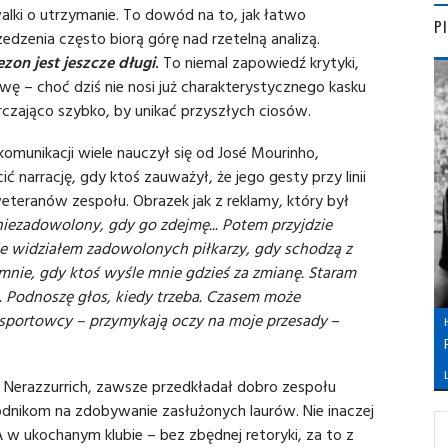
alki o utrzymanie. To dowód na to, jak łatwo
P
zedzenia często biorą górę nad rzetelną analizą.
ezon jest jeszcze długi
.
To niemal zapowiedź krytyki,
wę – choć dziś nie nosi już charakterystycznego kasku
arczająco szybko, by unikać przyszłych ciosów.
omunikacji wiele nauczył się od José Mourinho,
 narrację, gdy ktoś zauważył, że jego gesty przy linii
eranów zespołu. Obrazek jak z reklamy, który był
niezadowolony, gdy go zdejmę... Potem przyjdzie
y nie widziałem zadowolonych piłkarzy, gdy schodzą z
 mnie, gdy ktoś wyśle mnie gdzieś za zmianę. Staram
 Podnoszę głos, kiedy trzeba. Czasem może
cy sportowcy – przymykają oczy na moje przesady
–
L
Nerazzurrich, zawsze przedkładał dobro zespołu
dnikom na zdobywanie zasłużonych laurów. Nie inaczej
A w ukochanym klubie – bez zbędnej retoryki, za to z