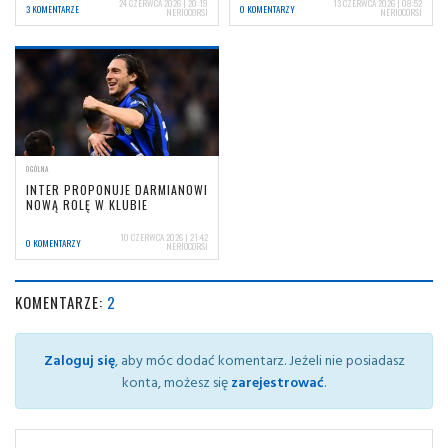
24 CZERWCA 2026 | 20:19
13 CZERWCA 2026 | 08:52
3 KOMENTARZE
0 KOMENTARZY
NERIOCORSI
NERIOCORSI
OGÓLNA
INTER PROPONUJE DARMIANOWI
NOWĄ ROLĘ W KLUBIE
10 CZERWCA 2026 | 21:42
0 KOMENTARZY
NERIOCORSI
KOMENTARZE:
2
Zaloguj się
, aby móc dodać komentarz. Jeżeli nie posiadasz
konta, możesz się
zarejestrować
.