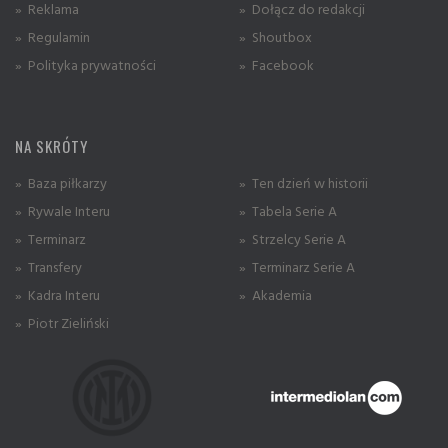
» Reklama
» Dołącz do redakcji
» Regulamin
» Shoutbox
» Polityka prywatności
» Facebook
NA SKRÓTY
» Baza piłkarzy
» Ten dzień w historii
» Rywale Interu
» Tabela Serie A
» Terminarz
» Strzelcy Serie A
» Transfery
» Terminarz Serie A
» Kadra Interu
» Akademia
» Piotr Zieliński