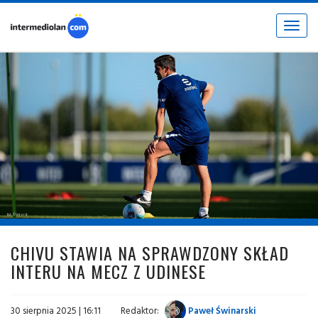
Toggle
navigat
fot. © inter.it
CHIVU STAWIA NA SPRAWDZONY SKŁAD
INTERU NA MECZ Z UDINESE
30 sierpnia 2025 | 16:11
Redaktor:
Paweł Świnarski