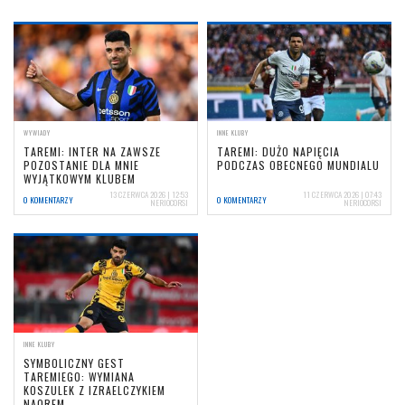
WYWIADY
INNE KLUBY
TAREMI: INTER NA ZAWSZE
TAREMI: DUŻO NAPIĘCIA
POZOSTANIE DLA MNIE
PODCZAS OBECNEGO MUNDIALU
WYJĄTKOWYM KLUBEM
13 CZERWCA 2026 | 12:53
11 CZERWCA 2026 | 07:43
0 KOMENTARZY
0 KOMENTARZY
NERIOCORSI
NERIOCORSI
INNE KLUBY
SYMBOLICZNY GEST
TAREMIEGO: WYMIANA
KOSZULEK Z IZRAELCZYKIEM
NAOREM