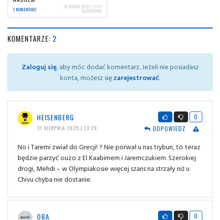
24 MARCA 2026 | 11:01
1 KOMENTARZ
NERIOCORSI
KOMENTARZE:
2
Zaloguj się
, aby móc dodać komentarz. Jeżeli nie posiadasz
konta, możesz się
zarejestrować
.
HEISENBERG
0
ODPOWIEDZ
31 SIERPNIA 2025 | 13:29
No i Taremi zwiał do Grecji! ? Nie porwał u nas trybun, to teraz
będzie parzyć ouzo z El Kaabimem i Jaremczukiem. Szerokiej
drogi, Mehdi – w Olympiakosie więcej szans na strzały niż u
Chivu chyba nie dostanie.
OBA
0