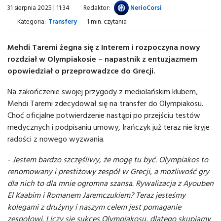
31 sierpnia 2025 | 11:34
Redaktor:
NerioCorsi
Kategoria:
Transfery
1 min. czytania
Mehdi Taremi żegna się z Interem i rozpoczyna nowy
rozdział w Olympiakosie – napastnik z entuzjazmem
opowiedział o przeprowadzce do Grecji.
Na zakończenie swojej przygody z mediolańskim klubem,
Mehdi Taremi zdecydował się na transfer do Olympiakosu.
Choć oficjalne potwierdzenie nastąpi po przejściu testów
medycznych i podpisaniu umowy, Irańczyk już teraz nie kryje
radości z nowego wyzwania.
- Jestem bardzo szczęśliwy, że mogę tu być. Olympiakos to
renomowany i prestiżowy zespół w Grecji, a możliwość gry
dla nich to dla mnie ogromna szansa. Rywalizacja z Ayouben
El Kaabim i Romanem Jaremczukiem? Teraz jesteśmy
kolegami z drużyny i naszym celem jest pomaganie
zespołowi. Liczy się sukces Olympiakosu, dlatego skupiamy