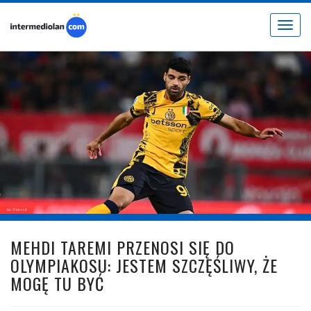
Toggle
navigat
fot. © inter.it
MEHDI TAREMI PRZENOSI SIĘ DO
OLYMPIAKOSU: JESTEM SZCZĘŚLIWY, ŻE
MOGĘ TU BYĆ